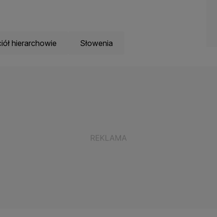
iół hierarchowie
Słowenia