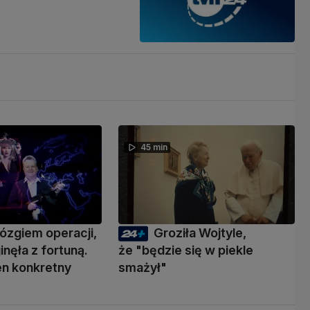
45 min
ózgiem operacji,
Groziła Wojtyle,
inęła z fortuną.
że "będzie się w piekle
den konkretny
smażył"