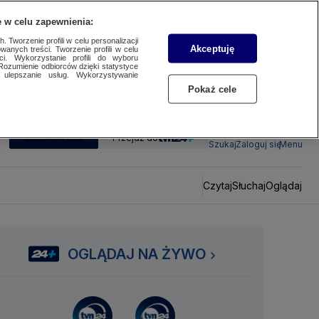
 w celu zapewnienia:
 Tworzenie profili w celu personalizacji
Akceptuję
wanych treści. Tworzenie profili w celu
ci. Wykorzystanie profili do wyboru
Rozumienie odbiorców dzięki statystyce
ulepszanie usług. Wykorzystywanie
Pokaż cele
SUBSKRYBUJ
Przejdź do
Szukaj
Zaloguj się
Menu
Czytaj
Słuchaj
Oglądaj
OGLĄDAJ NA ŻYWO