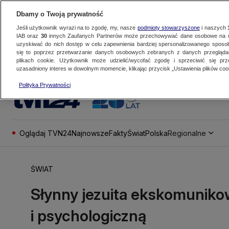
Dbamy o Twoją prywatność
Jeśli użytkownik wyrazi na to zgodę, my, nasze
podmioty stowarzyszone
i naszych
IAB oraz
30
innych Zaufanych Partnerów może przechowywać dane osobowe na ur
uzyskiwać do nich dostęp w celu zapewnienia bardziej spersonalizowanego sposo
się to poprzez przetwarzanie danych osobowych zebranych z danych przegląd
plikach cookie. Użytkownik może udzielić/wycofać zgodę i sprzeciwić się pr
uzasadniony interes w dowolnym momencie, klikając przycisk „Ustawienia plików cook
Polityka Prywatności
Oglądaj TVN24
Najnowsze
Fakty
Świat
Polska
Regionalne
ŚWIAT
Słynny jezuita ekskomunik
i psychologiczną