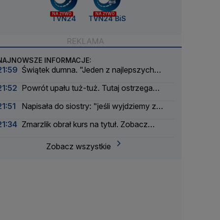
NA ŻYWO
NA ŻYWO
TVN24
TVN24 BiS
NAJNOWSZE INFORMACJE:
21:59
Świątek dumna. "Jeden z najlepszych
meczów w sezonie"
21:52
Powrót upału tuż-tuż. Tutaj ostrzega
IMGW
21:51
Napisała do siostry: "jeśli wyjdziemy z
tego cało, wróćmy razem do domu"
21:34
Zmarzlik obrał kurs na tytuł. Zobacz
klasyfikację generalną SGP 2026
Zobacz wszystkie