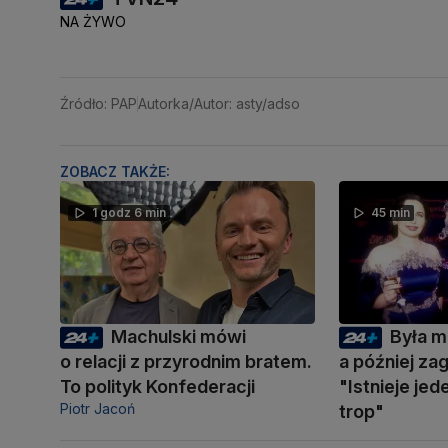
NA ŻYWO
Źródło: PAP
Autorka/Autor: asty/adso
ZOBACZ TAKŻE:
1 godz 6 min
45 min
Machulski mówi
Była m
o relacji z przyrodnim bratem.
a później zag
To polityk Konfederacji
"Istnieje je
Piotr Jacoń
trop"