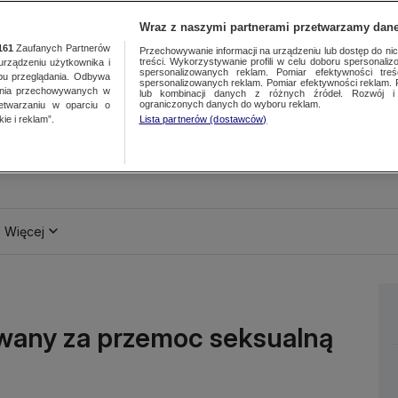
Wraz z naszymi partnerami przetwarzamy dane
161
Zaufanych Partnerów
Przechowywanie informacji na urządzeniu lub dostęp do nich.
treści. Wykorzystywanie profili w celu doboru spersonalizo
ządzeniu użytkownika i
spersonalizowanych reklam. Pomiar efektywności treś
bu przeglądania. Odbywa
spersonalizowanych reklam. Pomiar efektywności reklam. 
ania przechowywanych w
lub kombinacji danych z różnych źródeł. Rozwój i 
ograniczonych danych do wyboru reklam.
zetwarzaniu w oparciu o
ie i reklam”.
Lista partnerów (dostawców)
Więcej
owany za przemoc seksualną