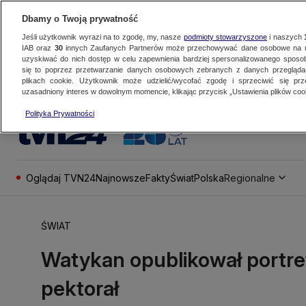
Dbamy o Twoją prywatność
Jeśli użytkownik wyrazi na to zgodę, my, nasze
podmioty stowarzyszone
i naszych
IAB oraz
30
innych Zaufanych Partnerów może przechowywać dane osobowe na ur
uzyskiwać do nich dostęp w celu zapewnienia bardziej spersonalizowanego sposo
się to poprzez przetwarzanie danych osobowych zebranych z danych przegląd
plikach cookie. Użytkownik może udzielić/wycofać zgodę i sprzeciwić się pr
uzasadniony interes w dowolnym momencie, klikając przycisk „Ustawienia plików cook
Polityka Prywatności
Oglądaj TVN24
Najnowsze
Fakty
Świat
Polska
Regionalne
ŚWIAT
Watykan opublikował portre
pektorał