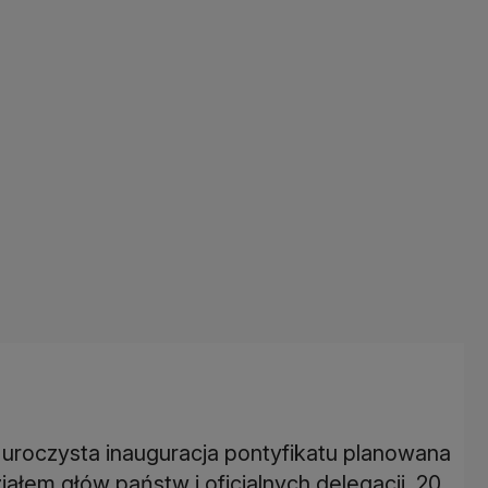
 uroczysta inauguracja pontyfikatu planowana
iałem głów państw i oficjalnych delegacji. 20