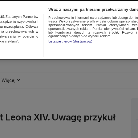
Wraz z naszymi partnerami przetwarzamy dane
161
Zaufanych Partnerów
Przechowywanie informacji na urządzeniu lub dostęp do nich.
treści. Wykorzystywanie profili w celu doboru spersonalizo
ządzeniu użytkownika i
spersonalizowanych reklam. Pomiar efektywności treś
bu przeglądania. Odbywa
spersonalizowanych reklam. Pomiar efektywności reklam. 
ania przechowywanych w
lub kombinacji danych z różnych źródeł. Rozwój i 
ograniczonych danych do wyboru reklam.
zetwarzaniu w oparciu o
ie i reklam”.
Lista partnerów (dostawców)
Więcej
t Leona XIV. Uwagę przykuł