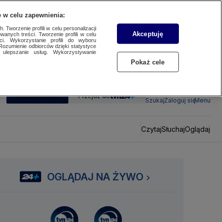
 w celu zapewnienia:
 Tworzenie profili w celu personalizacji
Akceptuję
wanych treści. Tworzenie profili w celu
ci. Wykorzystanie profili do wyboru
Rozumienie odbiorców dzięki statystyce
ulepszanie usług. Wykorzystywanie
Pokaż cele
SUBSKRYBUJ
Przejdź do
Szukaj
Zaloguj się
Menu
Czytaj
Słuchaj
Oglądaj
OGLĄDAJ NA ŻYWO