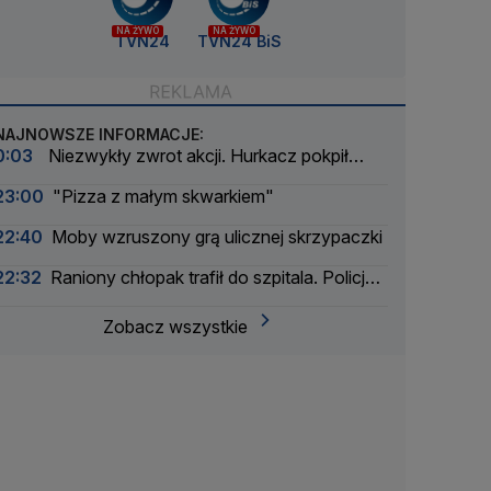
NA ŻYWO
NA ŻYWO
TVN24
TVN24 BiS
NAJNOWSZE INFORMACJE:
0:03
Niezwykły zwrot akcji. Hurkacz pokpił
sprawę
23:00
"Pizza z małym skwarkiem"
22:40
Moby wzruszony grą ulicznej skrzypaczki
22:32
Raniony chłopak trafił do szpitala. Policja
zatrzymała dwóch 16-latków
Zobacz wszystkie