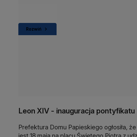
Rozwiń
Leon XIV - inauguracja pontyfikatu
Prefektura Domu Papieskiego ogłosiła, że
jest 18 maja na placu Świętego Piotra z udz