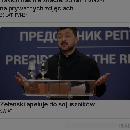
Takich nas nie znacie. 25 lat TVN24
na prywatnych zdjęciach
25 LAT TVN24
Zełenski apeluje do sojuszników
ŚWIAT