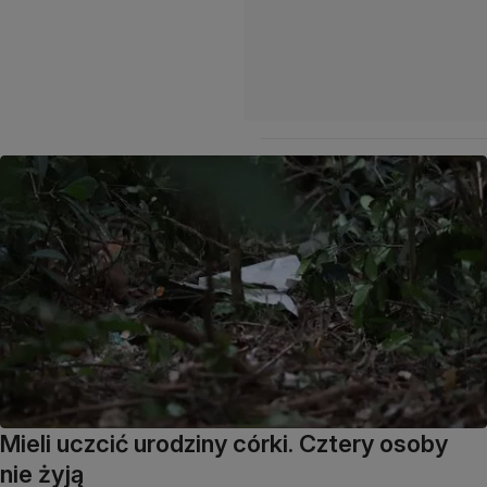
Mieli uczcić urodziny córki. Cztery osoby
nie żyją