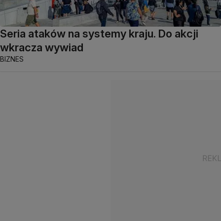
Seria ataków na systemy kraju. Do akcji
wkracza wywiad
BIZNES