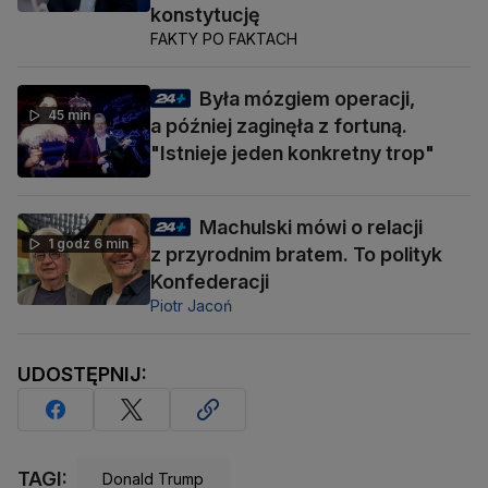
konstytucję
FAKTY PO FAKTACH
Była mózgiem operacji,
45 min
a później zaginęła z fortuną.
"Istnieje jeden konkretny trop"
Machulski mówi o relacji
1 godz 6 min
z przyrodnim bratem. To polityk
Konfederacji
Piotr Jacoń
UDOSTĘPNIJ:
TAGI:
Donald Trump