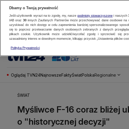
Dbamy o Twoją prywatność
Jeśli użytkownik wyrazi na to zgodę, my, nasze
podmioty stowarzyszone
i naszych
IAB oraz
30
innych Zaufanych Partnerów może przechowywać dane osobowe na ur
uzyskiwać do nich dostęp w celu zapewnienia bardziej spersonalizowanego sposo
się to poprzez przetwarzanie danych osobowych zebranych z danych przegląd
plikach cookie. Użytkownik może udzielić/wycofać zgodę i sprzeciwić się pr
uzasadniony interes w dowolnym momencie, klikając przycisk „Ustawienia plików cook
Polityka Prywatności
Oglądaj TVN24
Najnowsze
Fakty
Świat
Polska
Regionalne
ŚWIAT
Myśliwce F-16 coraz bliżej u
o "historycznej decyzji"