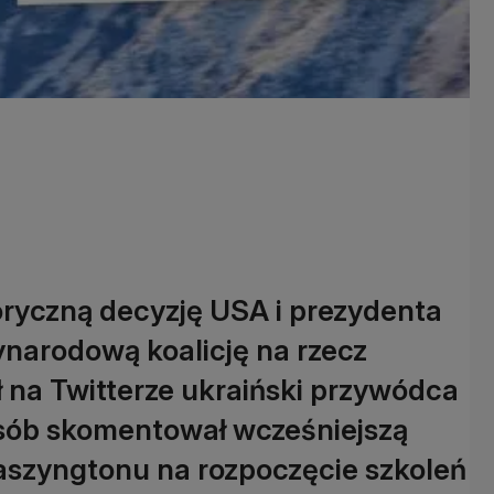
oryczną decyzję USA i prezydenta
narodową koalicję na rzecz
ł na Twitterze ukraiński przywódca
sób skomentował wcześniejszą
szyngtonu na rozpoczęcie szkoleń