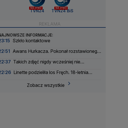
NA ŻYWO
NA ŻYWO
TVN24
TVN24 BiS
NAJNOWSZE INFORMACJE:
23:15
Szkło kontaktowe
22:51
Awans Hurkacza. Pokonał rozstawionego
rywala
22:37
Takich zdjęć nigdy wcześniej nie
wykonano
22:26
Linette podzieliła los Fręch. 18-letnia
Amerykanka za mocna
Zobacz wszystkie