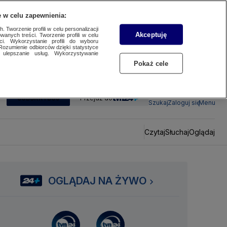
 w celu zapewnienia:
 Tworzenie profili w celu personalizacji
Akceptuję
wanych treści. Tworzenie profili w celu
ci. Wykorzystanie profili do wyboru
Rozumienie odbiorców dzięki statystyce
ulepszanie usług. Wykorzystywanie
Pokaż cele
SUBSKRYBUJ
Przejdź do
Szukaj
Zaloguj się
Menu
Czytaj
Słuchaj
Oglądaj
OGLĄDAJ NA ŻYWO