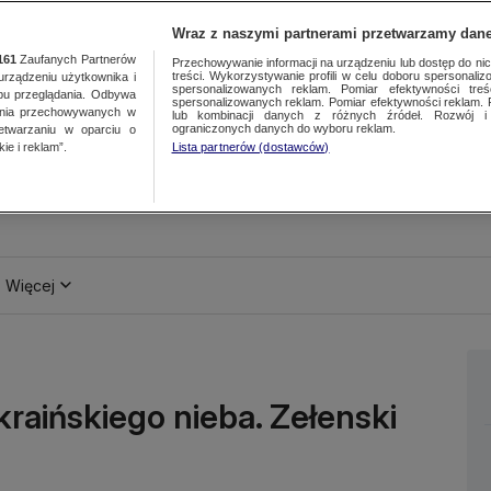
Wraz z naszymi partnerami przetwarzamy dane
161
Zaufanych Partnerów
Przechowywanie informacji na urządzeniu lub dostęp do nich.
treści. Wykorzystywanie profili w celu doboru spersonalizo
ządzeniu użytkownika i
spersonalizowanych reklam. Pomiar efektywności treś
bu przeglądania. Odbywa
spersonalizowanych reklam. Pomiar efektywności reklam. 
ania przechowywanych w
lub kombinacji danych z różnych źródeł. Rozwój i 
ograniczonych danych do wyboru reklam.
zetwarzaniu w oparciu o
ie i reklam”.
Lista partnerów (dostawców)
Więcej
kraińskiego nieba. Zełenski