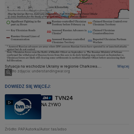
Sytuacja na wschodzie Ukrainy w regionie Charkowa.
Więcej
Błękitnym kolorem oznaczone tereny odbite z rąk Rosjan
Źródło zdjęcia: understandingwar.org
(stan na 13 września godz. 15.)
DOWIEDZ SIĘ WIĘCEJ:
TVN24
NA ŻYWO
Źródło: PAP
Autorka/Autor: tas/adso