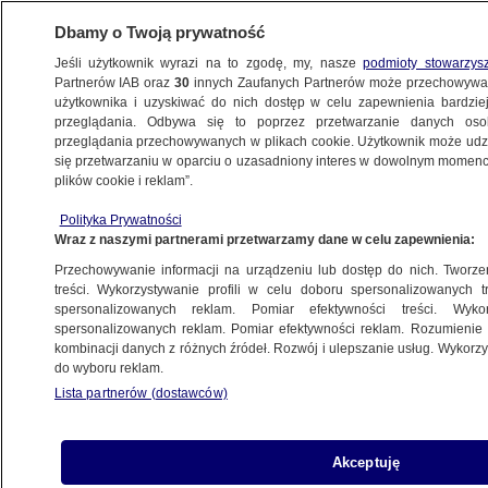
Dbamy o Twoją prywatność
Jeśli użytkownik wyrazi na to zgodę, my, nasze
podmioty stowarzys
Partnerów IAB oraz
30
innych Zaufanych Partnerów może przechowywa
użytkownika i uzyskiwać do nich dostęp w celu zapewnienia bardzi
przeglądania. Odbywa się to poprzez przetwarzanie danych os
przeglądania przechowywanych w plikach cookie. Użytkownik może udzie
ŚWIAT
się przetwarzaniu w oparciu o uzasadniony interes w dowolnym momencie
plików cookie i reklam”.
"Jedna z najlepszych kontrofensyw
Polityka Prywatności
od czasów II wojny światowej"
Wraz z naszymi partnerami przetwarzamy dane w celu zapewnienia:
Przechowywanie informacji na urządzeniu lub dostęp do nich. Tworzeni
14.09.2022, 14:07
treści. Wykorzystywanie profili w celu doboru spersonalizowanych tr
spersonalizowanych reklam. Pomiar efektywności treści. Wyko
spersonalizowanych reklam. Pomiar efektywności reklam. Rozumienie o
Udostępnij
kombinacji danych z różnych źródeł. Rozwój i ulepszanie usług. Wykor
do wyboru reklam.
Obecna ukraińska kontrofensywa w pobliżu
Lista partnerów (dostawców)
rosyjskiej granicy jest "jedną z najlepszych
kontrofensyw od czasów II wojny światowej, a
zarazem jedną z największych porażek sił
Akceptuję
rosyjskich od czasów II wojny światowej" -