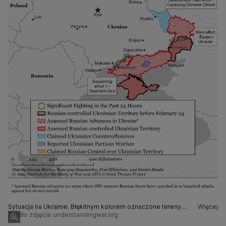
Sytuacja na Ukrainie. Błękitnym kolorem oznaczone tereny
Więcej
odbite z rąk Rosjan (stan na 13 września godz. 15.)
Źródło zdjęcia: understandingwar.org