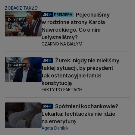
ZOBACZ TAKŻE:
Pojechaliśmy
PREMIERA
27 min
w rodzinne strony Karola
Nawrockiego. Co o nim
usłyszeliśmy?
CZARNO NA BIAŁYM
Żurek: nigdy nie mieliśmy
44 min
takiej sytuacji, by prezydent
tak ostentacyjnie łamał
konstytucję
FAKTY PO FAKTACH
Spóźnieni kochankowie?
Lekarka: łechtaczka nie idzie
na emeryturę
Agata Daniluk