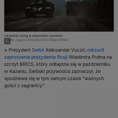
Ukraiński czołg w obwodzie sumskim
Źródło zdjęcia: EPA/GEORGE IVANCHENKO
>
Prezydent
Serbii
Aleksandar Vuczić
odrzucił
zaproszenie prezydenta Rosji
Władimira Putina na
szczyt BRICS, który odbędzie się w październiku
w Kazaniu. Serbski przywódca zaznaczył, że
spodziewa się w tym samym czasie "ważnych
gości z zagranicy".