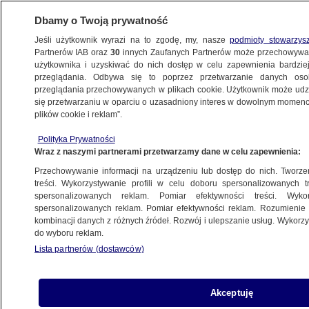
Dbamy o Twoją prywatność
Jeśli użytkownik wyrazi na to zgodę, my, nasze
podmioty stowarzys
Partnerów IAB oraz
30
innych Zaufanych Partnerów może przechowywa
użytkownika i uzyskiwać do nich dostęp w celu zapewnienia bardzi
przeglądania. Odbywa się to poprzez przetwarzanie danych os
przeglądania przechowywanych w plikach cookie. Użytkownik może udzie
ŚWIAT
się przetwarzaniu w oparciu o uzasadniony interes w dowolnym momencie
plików cookie i reklam”.
Szef ukraińskiego wojska: ofensywa
Polityka Prywatności
przynosi efekty
Wraz z naszymi partnerami przetwarzamy dane w celu zapewnienia:
Przechowywanie informacji na urządzeniu lub dostęp do nich. Tworzeni
6.09.2024, 06:25
treści. Wykorzystywanie profili w celu doboru spersonalizowanych tr
spersonalizowanych reklam. Pomiar efektywności treści. Wyko
spersonalizowanych reklam. Pomiar efektywności reklam. Rozumienie o
Udostępnij
kombinacji danych z różnych źródeł. Rozwój i ulepszanie usług. Wykor
do wyboru reklam.
Lista partnerów (dostawców)
Akceptuję