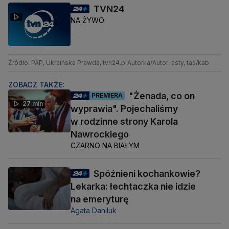
TVN24
NA ŻYWO
Źródło: PAP, Ukraińska Prawda, tvn24.pl
Autorka/Autor: asty, tas/kab
ZOBACZ TAKŻE:
"Żenada, co on
PREMIERA
27 min
wyprawia". Pojechaliśmy
w rodzinne strony Karola
Nawrockiego
CZARNO NA BIAŁYM
Spóźnieni kochankowie?
Lekarka: łechtaczka nie idzie
na emeryturę
Agata Daniluk