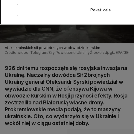
Pokaż cele
Atak ukraińskich sił powietrznych w obwodzie kurskim
Źródło wideo: Telegram/Siły Powietrzne Ukrainy
Źródło zdj. gł.: EPA/G
926 dni temu rozpoczęła się rosyjska inwazja na
Ukrainę. Naczelny dowódca Sił Zbrojnych
Ukrainy generał Ołeksandr Syrski powiedział w
wywiadzie dla CNN, że ofensywa Kijowa w
obwodzie kurskim w Rosji przynosi efekty. Rosja
zestrzeliła nad Białorusią własne drony.
Prokremlowskie media podają, że to maszyny
ukraińskie. Oto, co wydarzyło się w Ukrainie i
wokół niej w ciągu ostatniej doby.