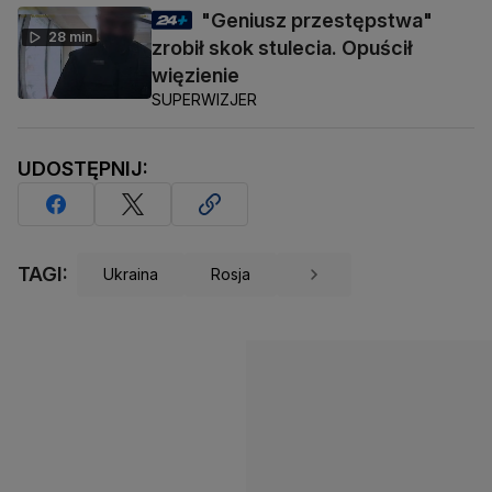
"Geniusz przestępstwa"
28 min
zrobił skok stulecia. Opuścił
więzienie
SUPERWIZJER
UDOSTĘPNIJ:
TAGI:
Ukraina
Rosja