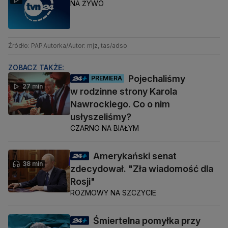
NA ŻYWO
Źródło: PAP
Autorka/Autor: mjz, tas/adso
ZOBACZ TAKŻE:
Pojechaliśmy
PREMIERA
27 min
w rodzinne strony Karola
Nawrockiego. Co o nim
usłyszeliśmy?
CZARNO NA BIAŁYM
Amerykański senat
38 min
zdecydował. "Zła wiadomość dla
Rosji"
ROZMOWY NA SZCZYCIE
Śmiertelna pomyłka przy