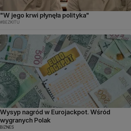
"W jego krwi płynęła polityka"
#BEZKITU
Wysyp nagród w Eurojackpot. Wśród
wygranych Polak
BIZNES