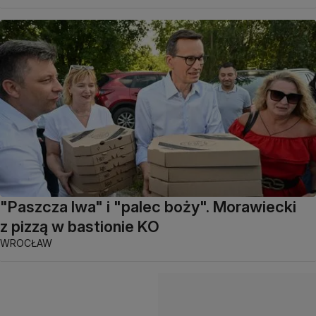
"Paszcza lwa" i "palec boży". Morawiecki
z pizzą w bastionie KO
WROCŁAW