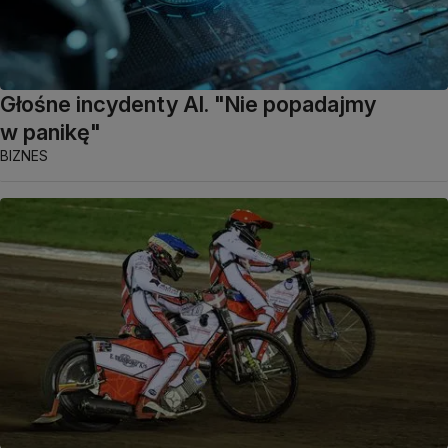
Głośne incydenty AI. "Nie popadajmy
w panikę"
BIZNES