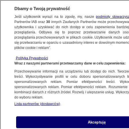
Dbamy o Twoją prywatność
Jeśli użytkownik wyrazi na to zgodę, my, nasze
podmioty stowarzys
Partnerów IAB oraz
30
innych Zaufanych Partnerów może przechowywa
użytkownika i uzyskiwać do nich dostęp w celu zapewnienia bardzi
przeglądania. Odbywa się to poprzez przetwarzanie danych os
przeglądania przechowywanych w plikach cookie. Użytkownik może udzie
ŚWIAT
się przetwarzaniu w oparciu o uzasadniony interes w dowolnym momencie
plików cookie i reklam”.
Wołodymyr Zełenski apeluje do państw G7
Polityka Prywatności
o silniejsze sankcje wobec Rosji i dostawy
Wraz z naszymi partnerami przetwarzamy dane w celu zapewnienia:
broni dla Ukrainy
Przechowywanie informacji na urządzeniu lub dostęp do nich. Tworzeni
treści. Wykorzystywanie profili w celu doboru spersonalizowanych tr
24.03.2022, 20:22
spersonalizowanych reklam. Pomiar efektywności treści. Wyko
spersonalizowanych reklam. Pomiar efektywności reklam. Rozumienie o
kombinacji danych z różnych źródeł. Rozwój i ulepszanie usług. Wykor
Udostępnij
do wyboru reklam.
Lista partnerów (dostawców)
Akceptuję