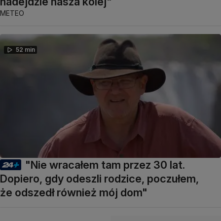
nadejdzie nasza kolej"
METEO
52 min
"Nie wracałem tam przez 30 lat.
Dopiero, gdy odeszli rodzice, poczułem,
że odszedł również mój dom"