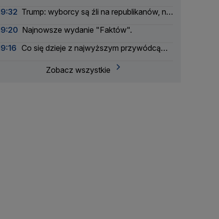
rośnie
19:32
Trump: wyborcy są źli na republikanów, nie
na mnie
19:20
Najnowsze wydanie "Faktów".
19:16
Co się dzieje z najwyższym przywódcą
Iranu?
Zobacz wszystkie