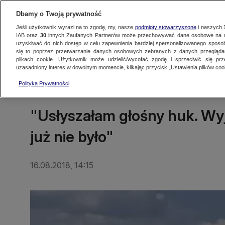
Dbamy o Twoją prywatność
Jeśli użytkownik wyrazi na to zgodę, my, nasze
podmioty stowarzyszone
i naszych
IAB oraz
30
innych Zaufanych Partnerów może przechowywać dane osobowe na ur
uzyskiwać do nich dostęp w celu zapewnienia bardziej spersonalizowanego sposo
się to poprzez przetwarzanie danych osobowych zebranych z danych przegląd
Oglądaj TVN24
Najnowsze
Fakty
Świat
Polska
Regionalne
plikach cookie. Użytkownik może udzielić/wycofać zgodę i sprzeciwić się pr
uzasadniony interes w dowolnym momencie, klikając przycisk „Ustawienia plików cook
Polityka Prywatności
ŚWIAT
"Usłyszałam głośny huk. Wy
już nie było"
16.08.2018, 14:15