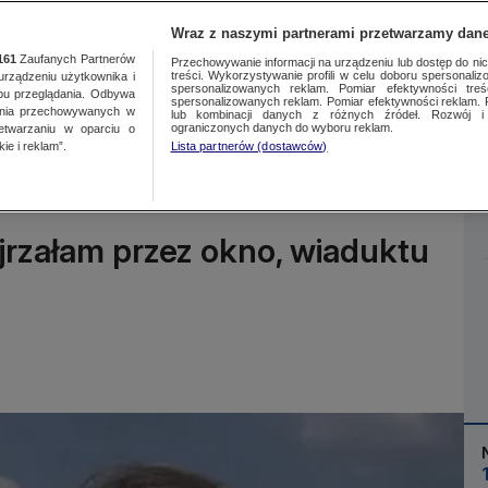
Wraz z naszymi partnerami przetwarzamy dane
161
Zaufanych Partnerów
Przechowywanie informacji na urządzeniu lub dostęp do nich.
treści. Wykorzystywanie profili w celu doboru spersonalizo
ządzeniu użytkownika i
spersonalizowanych reklam. Pomiar efektywności treś
bu przeglądania. Odbywa
spersonalizowanych reklam. Pomiar efektywności reklam. 
ania przechowywanych w
lub kombinacji danych z różnych źródeł. Rozwój i 
Więcej
ograniczonych danych do wyboru reklam.
zetwarzaniu w oparciu o
ie i reklam”.
Lista partnerów (dostawców)
jrzałam przez okno, wiaduktu