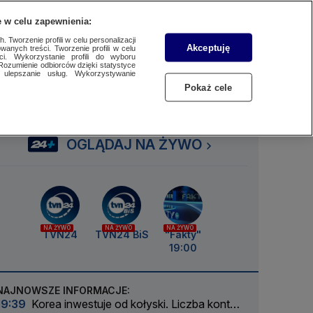
 w celu zapewnienia:
SUBSKRYBUJ
Przejdź do
Szukaj
Zaloguj się
Menu
 Tworzenie profili w celu personalizacji
Akceptuję
wanych treści. Tworzenie profili w celu
ci. Wykorzystanie profili do wyboru
Rozumienie odbiorców dzięki statystyce
ulepszanie usług. Wykorzystywanie
Czytaj
Słuchaj
Oglądaj
Pokaż cele
OGLĄDAJ NA ŻYWO
NA ŻYWO
NA ŻYWO
NA ŻYWO
TVN24
TVN24 BiS
"Fakty"
19:00
NAJNOWSZE INFORMACJE:
19:39
Korea inwestuje od kołyski. Liczba kont