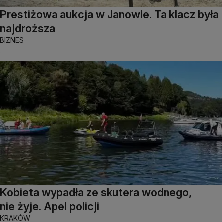
Prestiżowa aukcja w Janowie. Ta klacz była
najdroższa
BIZNES
Kobieta wypadła ze skutera wodnego,
nie żyje. Apel policji
KRAKÓW