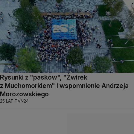
Rysunki z "pasków", "Żwirek
z Muchomorkiem" i wspomnienie Andrzeja
Morozowskiego
25 LAT TVN24