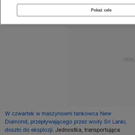
wciąż trwa.
Pokaż cele
W czwartek w maszynowni tankowca New
Diamond, przepływającego przez wody Sri Lanki,
doszło do eksplozji.
Jednostka, transportująca