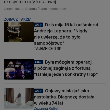
ekosystem rafy koralowej.
Źródło: Reuters
Autorka/Autor: momo\mtom
ZOBACZ TAKŻE:
Dziś mija 15 lat od śmierci
57 min
Andrzeja Leppera. "Nigdy
nie uwierzę, że to było
samobójstwo"
TAJEMNICE III RP
Była mózgiem operacji,
45 min
a później zaginęła z fortuną.
"Istnieje jeden konkretny trop"
Objawy miała już jako
nastolatka. Diagnozę dostała
w wieku 74 lat
Zuzanna Kuffel