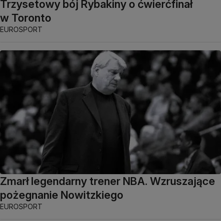
Trzysetowy bój Rybakiny o ćwierćfinał
w Toronto
EUROSPORT
Zmarł legendarny trener NBA. Wzruszające
pożegnanie Nowitzkiego
EUROSPORT