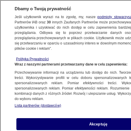
Dbamy o Twoją prywatność
Jeśli użytkownik wyrazi na to zgodę, my, nasze
podmioty stowarzys
Partnerów IAB oraz
30
innych Zaufanych Partnerów może przechowywa
użytkownika i uzyskiwać do nich dostęp w celu zapewnienia bardzi
przeglądania. Odbywa się to poprzez przetwarzanie danych os
przeglądania przechowywanych w plikach cookie. Użytkownik może udzie
ŚWIAT
się przetwarzaniu w oparciu o uzasadniony interes w dowolnym momencie
plików cookie i reklam”.
Gasili go przez cztery dni. Supertankowiec
Polityka Prywatności
znowu płonie
Wraz z naszymi partnerami przetwarzamy dane w celu zapewnienia:
Przechowywanie informacji na urządzeniu lub dostęp do nich. Tworzeni
8.09.2020, 12:32
treści. Wykorzystywanie profili w celu doboru spersonalizowanych tr
spersonalizowanych reklam. Pomiar efektywności treści. Wyko
spersonalizowanych reklam. Pomiar efektywności reklam. Rozumienie o
Udostępnij
kombinacji danych z różnych źródeł. Rozwój i ulepszanie usług. Wykor
do wyboru reklam.
Na pokładzie supertankowca New Diamond, na
Lista partnerów (dostawców)
którym w zeszłym tygodniu doszło do eksplozji i
ogromnego pożaru, znowu pojawił się ogień.
Marynarka wojenna Sri Lanki przekazała, że
Akceptuję
płomienie są pod kontrolą, ale akcja gaśnicza