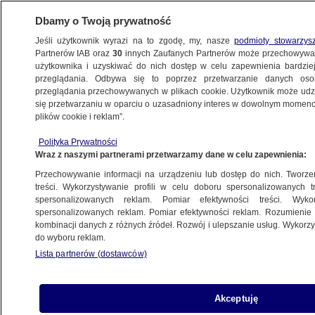
Dbamy o Twoją prywatność
Jeśli użytkownik wyrazi na to zgodę, my, nasze
podmioty stowarzys
Partnerów IAB oraz
30
innych Zaufanych Partnerów może przechowywa
użytkownika i uzyskiwać do nich dostęp w celu zapewnienia bardzi
przeglądania. Odbywa się to poprzez przetwarzanie danych os
przeglądania przechowywanych w plikach cookie. Użytkownik może udzie
ŚWIAT
się przetwarzaniu w oparciu o uzasadniony interes w dowolnym momencie
plików cookie i reklam”.
Sean Penn na herbatce u Chaveza
Polityka Prywatności
Wraz z naszymi partnerami przetwarzamy dane w celu zapewnienia:
6.03.2011, 09:10
Aktualizacja:
6.03.2011, 10:05
Przechowywanie informacji na urządzeniu lub dostęp do nich. Tworzeni
treści. Wykorzystywanie profili w celu doboru spersonalizowanych tr
Udostępnij
spersonalizowanych reklam. Pomiar efektywności treści. Wyko
spersonalizowanych reklam. Pomiar efektywności reklam. Rozumienie o
kombinacji danych z różnych źródeł. Rozwój i ulepszanie usług. Wykor
Sean Penn odwiedził, zresztą nie po raz
do wyboru reklam.
pierwszy, prezydenta Wenezueli Hugo Chaveza.
Lista partnerów (dostawców)
Panowie rozmawiali o sytuacji w Haiti po
trzęsieniu ziemi i nowym filmie aktora. - To
bardzo dobry film - zdradził Chavez.
Akceptuję