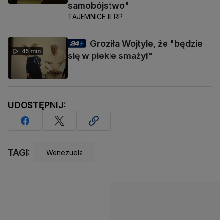
samobójstwo"
TAJEMNICE III RP
Groziła Wojtyle, że "będzie
45 min
się w piekle smażył"
UDOSTĘPNIJ:
TAGI:
Wenezuela