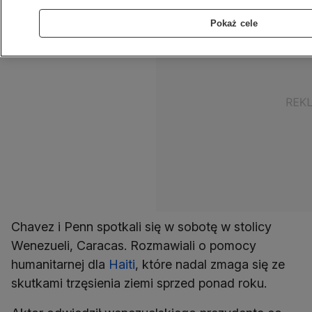
Pokaż cele
Chavez i Penn spotkali się w sobotę w stolicy
Wenezueli, Caracas. Rozmawiali o pomocy
humanitarnej dla
Haiti
, które nadal zmaga się ze
skutkami trzęsienia ziemi sprzed ponad roku.