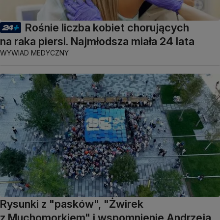
Rośnie liczba kobiet chorujących
na raka piersi. Najmłodsza miała 24 lata
WYWIAD MEDYCZNY
Rysunki z "pasków", "Żwirek
z Muchomorkiem" i wspomnienie Andrzeja