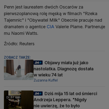
Penn jest laureatem dwóch Oscarów za
pierwszoplanową rolę męską w filmach "Rzeka
Tajemnic" i "Obywatel Milk" Obecnie pracuje nad
dramatem o agentce
CIA
Valerie Plame. Partneruje
mu Naomi Watts.
Źródło: Reuters
ZOBACZ TAKŻE:
Objawy miała już jako
nastolatka. Diagnozę dostała
w wieku 74 lat
Zuzanna Kuffel
Dziś mija 15 lat od śmierci
57 min
Andrzeja Leppera. "Nigdy
nie uwierzę, że to było