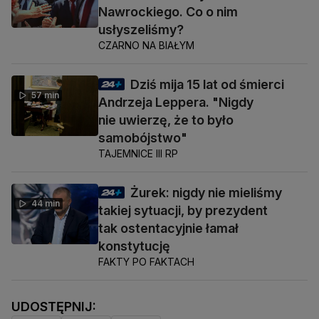
Nawrockiego. Co o nim
usłyszeliśmy?
CZARNO NA BIAŁYM
Dziś mija 15 lat od śmierci
57 min
Andrzeja Leppera. "Nigdy
nie uwierzę, że to było
samobójstwo"
TAJEMNICE III RP
Żurek: nigdy nie mieliśmy
44 min
takiej sytuacji, by prezydent
tak ostentacyjnie łamał
konstytucję
FAKTY PO FAKTACH
UDOSTĘPNIJ: