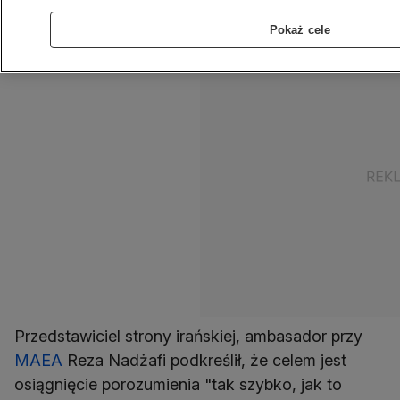
Szczegółów nie ujawniono.
Pokaż cele
Przedstawiciel strony irańskiej, ambasador przy
MAEA
Reza Nadżafi podkreślił, że celem jest
osiągnięcie porozumienia "tak szybko, jak to