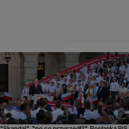
"Skandal", "po co przyszedł?". Posłanka PiS