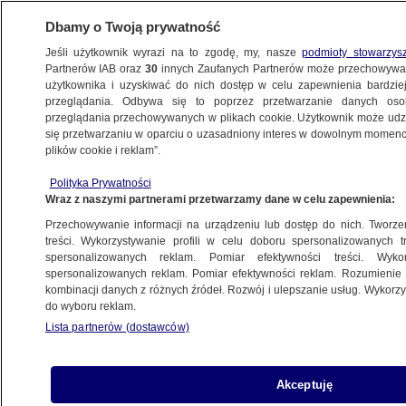
Dbamy o Twoją prywatność
Jeśli użytkownik wyrazi na to zgodę, my, nasze
podmioty stowarzys
Partnerów IAB oraz
30
innych Zaufanych Partnerów może przechowywa
użytkownika i uzyskiwać do nich dostęp w celu zapewnienia bardzi
przeglądania. Odbywa się to poprzez przetwarzanie danych os
przeglądania przechowywanych w plikach cookie. Użytkownik może udzie
ŚWIAT
się przetwarzaniu w oparciu o uzasadniony interes w dowolnym momencie
plików cookie i reklam”.
Rozmowy z Iranem o atomie "bardzo
Polityka Prywatności
konstruktywne"
Wraz z naszymi partnerami przetwarzamy dane w celu zapewnienia:
Przechowywanie informacji na urządzeniu lub dostęp do nich. Tworzeni
27.09.2013, 15:35
Aktualizacja:
27.09.2013, 15:44
treści. Wykorzystywanie profili w celu doboru spersonalizowanych tr
spersonalizowanych reklam. Pomiar efektywności treści. Wyko
spersonalizowanych reklam. Pomiar efektywności reklam. Rozumienie o
Udostępnij
kombinacji danych z różnych źródeł. Rozwój i ulepszanie usług. Wykor
do wyboru reklam.
Międzynarodowa Agencja Energii Atomowej
Lista partnerów (dostawców)
poinformowała o przeprowadzeniu "bardzo
konstruktywnych" rozmów z Iranem na temat
jego programu nuklearnego. Termin ponownego
Akceptuję
spotkania wyznaczono na 28 października.