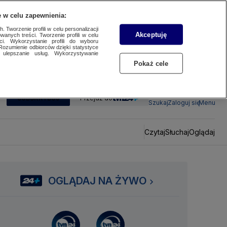
 w celu zapewnienia:
 Tworzenie profili w celu personalizacji
Akceptuję
wanych treści. Tworzenie profili w celu
ci. Wykorzystanie profili do wyboru
Rozumienie odbiorców dzięki statystyce
ulepszanie usług. Wykorzystywanie
Pokaż cele
SUBSKRYBUJ
Przejdź do
Szukaj
Zaloguj się
Menu
Czytaj
Słuchaj
Oglądaj
OGLĄDAJ NA ŻYWO