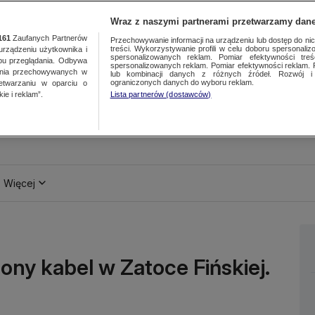
Wraz z naszymi partnerami przetwarzamy dane
161
Zaufanych Partnerów
Przechowywanie informacji na urządzeniu lub dostęp do nich.
treści. Wykorzystywanie profili w celu doboru spersonalizo
ządzeniu użytkownika i
spersonalizowanych reklam. Pomiar efektywności treś
bu przeglądania. Odbywa
spersonalizowanych reklam. Pomiar efektywności reklam. 
ania przechowywanych w
lub kombinacji danych z różnych źródeł. Rozwój i 
ograniczonych danych do wyboru reklam.
zetwarzaniu w oparciu o
ie i reklam”.
Lista partnerów (dostawców)
Więcej
ony kabel w Zatoce Fińskiej.