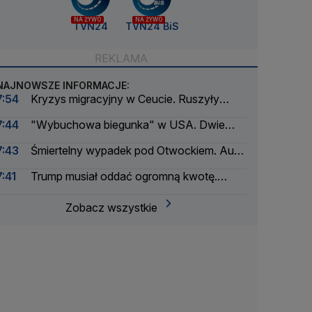
NA ŻYWO
NA ŻYWO
TVN24
TVN24 BiS
NAJNOWSZE INFORMACJE:
7:54
Kryzys migracyjny w Ceucie. Ruszyły
procesy
7:44
"Wybuchowa biegunka" w USA. Dwie
osoby zmarły
7:43
Śmiertelny wypadek pod Otwockiem. Auto
uderzyło w drzewo
7:41
Trump musiał oddać ogromną kwotę.
Konsekwencje "Dnia Wyzwolenia"
Zobacz wszystkie