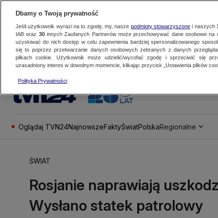
Dbamy o Twoją prywatność
Jeśli użytkownik wyrazi na to zgodę, my, nasze
podmioty stowarzyszone
i naszych
IAB oraz
30
innych Zaufanych Partnerów może przechowywać dane osobowe na ur
uzyskiwać do nich dostęp w celu zapewnienia bardziej spersonalizowanego sposo
się to poprzez przetwarzanie danych osobowych zebranych z danych przegląd
plikach cookie. Użytkownik może udzielić/wycofać zgodę i sprzeciwić się pr
uzasadniony interes w dowolnym momencie, klikając przycisk „Ustawienia plików cook
Polityka Prywatności
Oglądaj TVN24
Najnowsze
Fakty
Świat
Polska
Regionalne
ŚWIAT
Rosjanie naprawiają uszkodz
Wysłano statek patrolowy