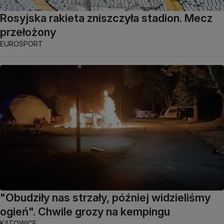
Rosyjska rakieta zniszczyła stadion. Mecz
przełożony
EUROSPORT
"Obudziły nas strzały, później widzieliśmy
ogień". Chwile grozy na kempingu
KATOWICE