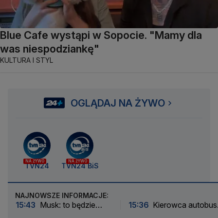
Blue Cafe wystąpi w Sopocie. "Mamy dla
was niespodziankę"
KULTURA I STYL
OGLĄDAJ NA ŻYWO
NA ŻYWO
NA ŻYWO
TVN24
TVN24 BiS
NAJNOWSZE INFORMACJE:
15:43
Musk: to będzie
15:36
Kierowca autobus
największy budynek świata
zneutralizował drona.