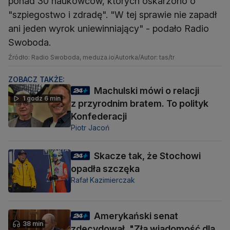
ponad 30 naukowców, których oskarżono o
"szpiegostwo i zdradę". "W tej sprawie nie zapadł
ani jeden wyrok uniewinniający" - podało Radio
Swoboda.
Źródło: Radio Swoboda, meduza.io
Autorka/Autor: tas/tr
ZOBACZ TAKŻE:
Machulski mówi o relacji
1 godz 6 min
z przyrodnim bratem. To polityk
Konfederacji
Piotr Jacoń
Skacze tak, że Stochowi
opadła szczęka
Rafał Kazimierczak
Amerykański senat
38 min
zdecydował. "Zła wiadomość dla