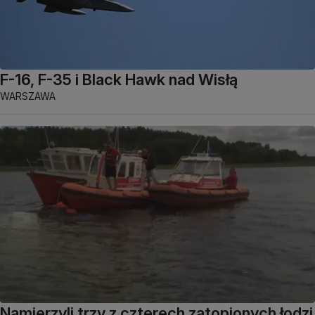
F-16, F-35 i Black Hawk nad Wisłą
WARSZAWA
Namierzyli trzy z czterech zatopionych łodzi