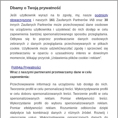
Dbamy o Twoją prywatność
SUBSKRYBUJ
Jeśli użytkownik wyrazi na to zgodę, my, nasze
podmioty
stowarzyszone
i naszych
161
Zaufanych Partnerów IAB oraz
30
ŚWIAT
innych Zaufanych Partnerów może przechowywać dane osobowe
na urządzeniu użytkownika i uzyskiwać do nich dostęp w celu
Miał raka trzustki, nie mógł samodzielnie
zapewnienia bardziej spersonalizowanego sposobu przeglądania.
jeść. Naukowiec zmarł kilka
Odbywa się to poprzez przetwarzanie danych osobowych
zebranych z danych przeglądania przechowywanych w plikach
dni po zatrzymaniu pod zarzutem "zdrady
cookie. Użytkownik może udzielić/wycofać zgodę i sprzeciwić się
przetwarzaniu w oparciu o uzasadniony interes w dowolnym
stanu"
momencie, klikając przycisk „Ustawienia plików cookie i reklam”.
3.07.2022, 14:53
Polityka Prywatności
Wraz z naszymi partnerami przetwarzamy dane w celu
zapewnienia:
Udostępnij
Przechowywanie informacji na urządzeniu lub dostęp do nich.
Tworzenie profili w celu personalizacji treści. Wykorzystywanie profili
w celu doboru spersonalizowanych treści. Tworzenie profili w celu
spersonalizowanych reklam. Pomiar efektywności treści.
Wykorzystanie profili do wyboru spersonalizowanych reklam.
Pomiar efektywności reklam. Rozumienie odbiorców dzięki
statystyce lub kombinacji danych z różnych źródeł. Rozwój i
ulepszanie usług. Wykorzystywanie ograniczonych danych do