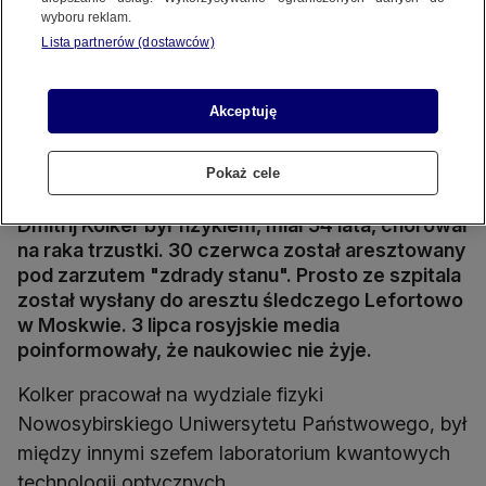
wyboru reklam.
Lista partnerów (dostawców)
Akceptuję
Areszt Lefortowo w Moskwie
Pokaż cele
Źródło wideo: Reuters
Dmitrij Kolker był fizykiem, miał 54 lata, chorował
na raka trzustki. 30 czerwca został aresztowany
pod zarzutem "zdrady stanu". Prosto ze szpitala
został wysłany do aresztu śledczego Lefortowo
w Moskwie. 3 lipca rosyjskie media
poinformowały, że naukowiec nie żyje.
Kolker pracował na wydziale fizyki
Nowosybirskiego Uniwersytetu Państwowego, był
między innymi szefem laboratorium kwantowych
technologii optycznych.