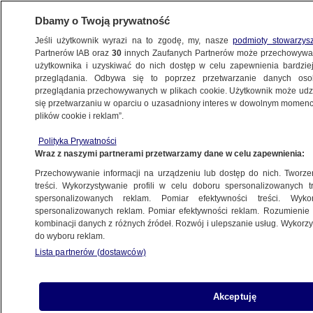
Dbamy o Twoją prywatność
Jeśli użytkownik wyrazi na to zgodę, my, nasze
podmioty stowarzys
Partnerów IAB oraz
30
innych Zaufanych Partnerów może przechowywa
użytkownika i uzyskiwać do nich dostęp w celu zapewnienia bardzi
przeglądania. Odbywa się to poprzez przetwarzanie danych os
przeglądania przechowywanych w plikach cookie. Użytkownik może udzie
ŚWIAT
się przetwarzaniu w oparciu o uzasadniony interes w dowolnym momencie
plików cookie i reklam”.
Atak obwodzie biełgorodzkim. Dzieją się
Polityka Prywatności
rzeczy, które "muszą wprawiać Kreml
Wraz z naszymi partnerami przetwarzamy dane w celu zapewnienia:
w osłupienie"
Przechowywanie informacji na urządzeniu lub dostęp do nich. Tworzeni
treści. Wykorzystywanie profili w celu doboru spersonalizowanych tr
23.05.2023, 08:26
spersonalizowanych reklam. Pomiar efektywności treści. Wyko
spersonalizowanych reklam. Pomiar efektywności reklam. Rozumienie o
kombinacji danych z różnych źródeł. Rozwój i ulepszanie usług. Wykor
Udostępnij
do wyboru reklam.
Lista partnerów (dostawców)
Oddział rosyjskich ochotników walczących po
stronie Kijowa poinformował, że wkroczył na
terytorium obwodu biełgorodzkiego w Rosji.
Akceptuję