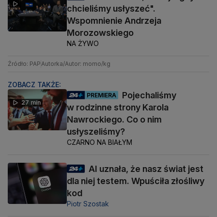
chcieliśmy usłyszeć".
Wspomnienie Andrzeja
Morozowskiego
NA ŻYWO
Źródło: PAP
Autorka/Autor: momo/kg
ZOBACZ TAKŻE:
Pojechaliśmy
PREMIERA
27 min
w rodzinne strony Karola
Nawrockiego. Co o nim
usłyszeliśmy?
CZARNO NA BIAŁYM
AI uznała, że nasz świat jest
dla niej testem. Wpuściła złośliwy
kod
Piotr Szostak