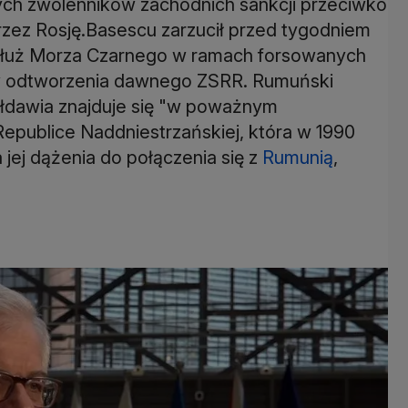
zych zwolenników zachodnich sankcji przeciwko
zez Rosję.Basescu zarzucił przed tygodniem
zdłuż Morza Czarnego w ramach forsowanych
ów odtworzenia dawnego ZSRR. Rumuński
ołdawia znajduje się "w poważnym
epublice Naddniestrzańskiej, która w 1990
a jej dążenia do połączenia się z
Rumunią
,