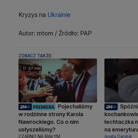
Kryzys na
Ukrainie
Autor: mtom / Źródło: PAP
ZOBACZ TAKŻE:
27 min
Pojechaliśmy
Spóźni
PREMIERA
w rodzinne strony Karola
kochankowie
Nawrockiego. Co o nim
łechtaczka n
usłyszeliśmy?
na emerytur
CZARNO NA BIAŁYM
Agata Daniluk