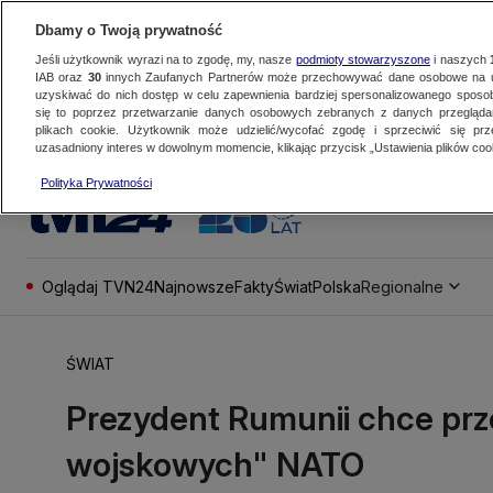
Dbamy o Twoją prywatność
Jeśli użytkownik wyrazi na to zgodę, my, nasze
podmioty stowarzyszone
i naszych
IAB oraz
30
innych Zaufanych Partnerów może przechowywać dane osobowe na ur
uzyskiwać do nich dostęp w celu zapewnienia bardziej spersonalizowanego sposo
się to poprzez przetwarzanie danych osobowych zebranych z danych przegląd
plikach cookie. Użytkownik może udzielić/wycofać zgodę i sprzeciwić się pr
uzasadniony interes w dowolnym momencie, klikając przycisk „Ustawienia plików cook
Polityka Prywatności
Oglądaj TVN24
Najnowsze
Fakty
Świat
Polska
Regionalne
ŚWIAT
Prezydent Rumunii chce pr
wojskowych" NATO