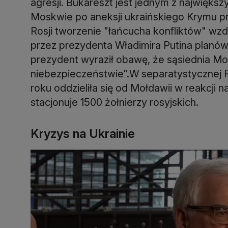
agresji. Bukareszt jest jednym z najwięks
Moskwie po aneksji ukraińskiego Krymu pr
Rosji tworzenie "łańcucha konfliktów" w
przez prezydenta Władimira Putina plan
prezydent wyraził obawę, że sąsiednia M
niebezpieczeństwie".W separatystycznej R
roku oddzieliła się od Mołdawii w reakcji n
stacjonuje 1500 żołnierzy rosyjskich.
Kryzys na Ukrainie