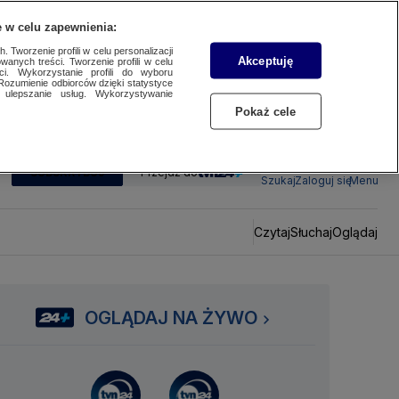
 w celu zapewnienia:
 Tworzenie profili w celu personalizacji
Akceptuję
wanych treści. Tworzenie profili w celu
ci. Wykorzystanie profili do wyboru
Rozumienie odbiorców dzięki statystyce
ulepszanie usług. Wykorzystywanie
Pokaż cele
SUBSKRYBUJ
Przejdź do
Szukaj
Zaloguj się
Menu
Czytaj
Słuchaj
Oglądaj
OGLĄDAJ NA ŻYWO