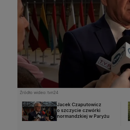
Źródło wideo: tvn24
Jacek Czaputowicz
o szczycie czwórki
normandzkiej w Paryżu