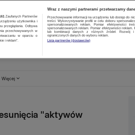
Wraz z naszymi partnerami przetwarzamy dane
161
Zaufanych Partnerów
Przechowywanie informacji na urządzeniu lub dostęp do nich.
treści. Wykorzystywanie profili w celu doboru spersonalizo
ządzeniu użytkownika i
spersonalizowanych reklam. Pomiar efektywności treś
bu przeglądania. Odbywa
spersonalizowanych reklam. Pomiar efektywności reklam. 
ania przechowywanych w
lub kombinacji danych z różnych źródeł. Rozwój i 
ograniczonych danych do wyboru reklam.
zetwarzaniu w oparciu o
ie i reklam”.
Lista partnerów (dostawców)
Więcej
zesunięcia "aktywów