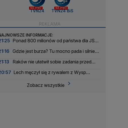
NA ŻYWO
NA ŻYWO
TVN24
TVN24 BiS
NAJNOWSZE INFORMACJE:
21:25
Ponad 800 milionów od państwa dla JSW.
Górniczy gigant wciąż się chwieje
21:16
Gdzie jest burza? Tu mocno pada i silnie
wieje
21:13
Raków nie ułatwił sobie zadania przed
rewanżem
20:57
Lech męczył się z rywalem z Wysp
Owczych. Rezerwowy bohaterem
Zobacz wszystkie