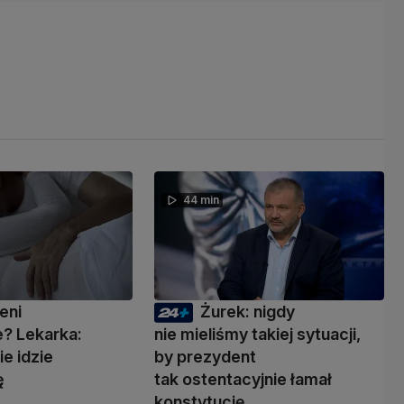
44 min
eni
Żurek: nigdy
? Lekarka:
nie mieliśmy takiej sytuacji,
ie idzie
by prezydent
ę
tak ostentacyjnie łamał
konstytucję