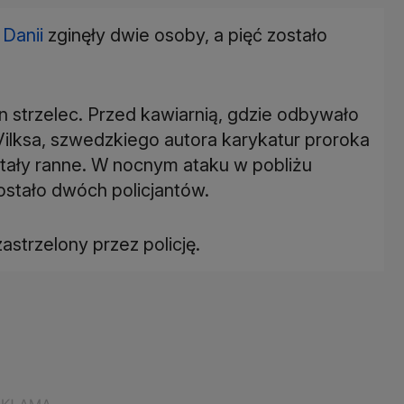
y
Danii
zginęły dwie osoby, a pięć zostało
strzelec. Przed kawiarnią, gdzie odbywało
Vilksa, szwedzkiego autora karykatur proroka
stały ranne. W nocnym ataku w pobliżu
ostało dwóch policjantów.
astrzelony przez policję.