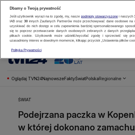
Dbamy o Twoją prywatność
Jeśli użytkownik wyrazi na to zgodę, my, nasze
podmioty stowarzyszone
i naszych
IAB oraz
30
innych Zaufanych Partnerów może przechowywać dane osobowe na ur
uzyskiwać do nich dostęp w celu zapewnienia bardziej spersonalizowanego sposo
się to poprzez przetwarzanie danych osobowych zebranych z danych przegląd
plikach cookie. Użytkownik może udzielić/wycofać zgodę i sprzeciwić się pr
uzasadniony interes w dowolnym momencie, klikając przycisk „Ustawienia plików cook
Polityka Prywatności
Oglądaj TVN24
Najnowsze
Fakty
Świat
Polska
Regionalne
ŚWIAT
Podejrzana paczka w Kopenh
w której dokonano zamachu