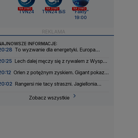
NA ŻYWO
NA ŻYWO
NA ŻYWO
TVN24
TVN24 BiS
"Fakty"
19:00
NAJNOWSZE INFORMACJE:
20:28
To wyzwanie dla energetyki. Europa
szykuje się na zaćmienie Słońca
20:25
Lech dalej męczy się z rywalem z Wysp
Owczych
20:12
Orlen z potężnym zyskiem. Gigant pokazał
wyniki
20:02
Rangersi nie tacy straszni. Jagiellonia
bliżej gry w Lidze Europy
Zobacz wszystkie