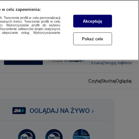
 w celu zapewnienia:
 Tworzenie profili w celu personalizacji
Akceptuję
wanych treści. Tworzenie profili w celu
ci. Wykorzystanie profili do wyboru
Rozumienie odbiorców dzięki statystyce
ulepszanie usług. Wykorzystywanie
Pokaż cele
SUBSKRYBUJ
Przejdź do
Szukaj
Zaloguj się
Menu
Czytaj
Słuchaj
Oglądaj
OGLĄDAJ NA ŻYWO