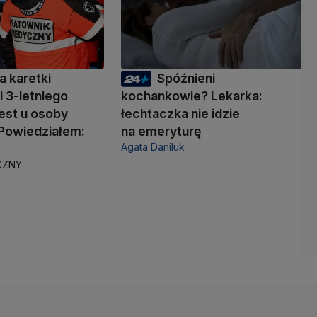
a karetki
Spóźnieni
i 3-letniego
kochankowie? Lekarka:
jest u osoby
łechtaczka nie idzie
 Powiedziałem:
na emeryturę
Agata Daniluk
CZNY