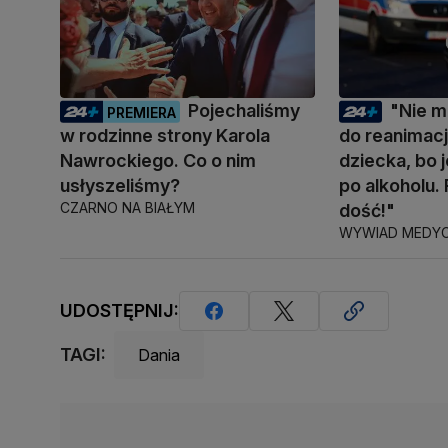
Pojechaliśmy
"Nie m
PREMIERA
w rodzinne strony Karola
do reanimacj
Nawrockiego. Co o nim
dziecka, bo 
usłyszeliśmy?
po alkoholu.
CZARNO NA BIAŁYM
dość!"
WYWIAD MEDY
UDOSTĘPNIJ:
TAGI:
Dania