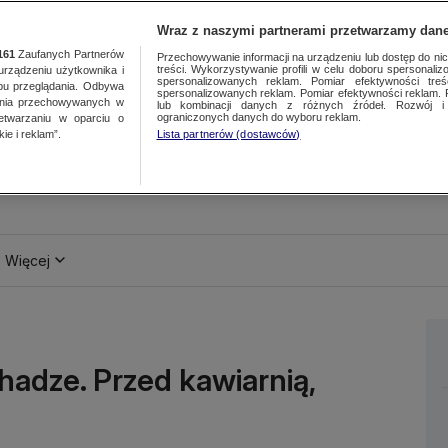
Wraz z naszymi partnerami przetwarzamy dane
161
Zaufanych Partnerów
Przechowywanie informacji na urządzeniu lub dostęp do nich.
treści. Wykorzystywanie profili w celu doboru spersonalizo
ządzeniu użytkownika i
spersonalizowanych reklam. Pomiar efektywności treś
bu przeglądania. Odbywa
spersonalizowanych reklam. Pomiar efektywności reklam. 
ania przechowywanych w
lub kombinacji danych z różnych źródeł. Rozwój i 
ograniczonych danych do wyboru reklam.
zetwarzaniu w oparciu o
ie i reklam”.
Lista partnerów (dostawców)
Więcej
adze. Przed kawiarnią,