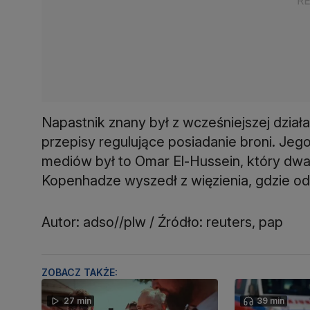
Napastnik znany był z wcześniejszej działa
przepisy regulujące posiadanie broni. Je
mediów był to Omar El-Hussein, który dwa
Kopenhadze wyszedł z więzienia, gdzie od
Autor: adso//plw / Źródło: reuters, pap
ZOBACZ TAKŻE:
27 min
39 min