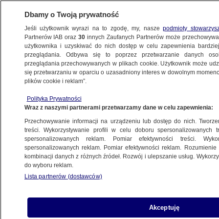
Dbamy o Twoją prywatność
Jeśli użytkownik wyrazi na to zgodę, my, nasze
podmioty stowarzys
Partnerów IAB oraz
30
innych Zaufanych Partnerów może przechowywa
użytkownika i uzyskiwać do nich dostęp w celu zapewnienia bardzi
przeglądania. Odbywa się to poprzez przetwarzanie danych os
przeglądania przechowywanych w plikach cookie. Użytkownik może udzie
ŚWIAT
się przetwarzaniu w oparciu o uzasadniony interes w dowolnym momencie
plików cookie i reklam”.
Pięć rzeczy, które warto wiedzieć 20
Polityka Prywatności
czerwca
Wraz z naszymi partnerami przetwarzamy dane w celu zapewnienia:
Przechowywanie informacji na urządzeniu lub dostęp do nich. Tworzeni
20.06.2023, 05:36
treści. Wykorzystywanie profili w celu doboru spersonalizowanych tr
spersonalizowanych reklam. Pomiar efektywności treści. Wyko
spersonalizowanych reklam. Pomiar efektywności reklam. Rozumienie o
Udostępnij
kombinacji danych z różnych źródeł. Rozwój i ulepszanie usług. Wykor
do wyboru reklam.
Lista partnerów (dostawców)
Akceptuję