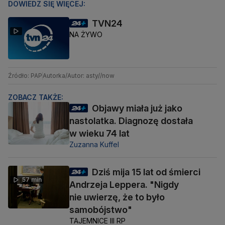
DOWIEDZ SIĘ WIĘCEJ:
TVN24
NA ŻYWO
Źródło: PAP
Autorka/Autor: asty//now
ZOBACZ TAKŻE:
Objawy miała już jako
nastolatka. Diagnozę dostała
w wieku 74 lat
Zuzanna Kuffel
Dziś mija 15 lat od śmierci
57 min
Andrzeja Leppera. "Nigdy
nie uwierzę, że to było
samobójstwo"
TAJEMNICE III RP