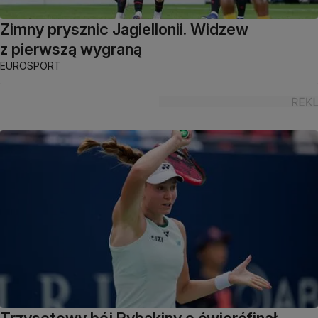
Zimny prysznic Jagiellonii. Widzew
z pierwszą wygraną
EUROSPORT
Trzysetowy bój Rybakiny o ćwierćfinał