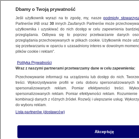
Dbamy o Twoją prywatność
Jeśli użytkownik wyrazi na to zgodę, my, nasze
podmioty stowarzys
Partnerów IAB oraz
30
innych Zaufanych Partnerów może przechowywa
użytkownika i uzyskiwać do nich dostęp w celu zapewnienia bardzi
przeglądania. Odbywa się to poprzez przetwarzanie danych os
przeglądania przechowywanych w plikach cookie. Użytkownik może udzie
ŚWIAT
się przetwarzaniu w oparciu o uzasadniony interes w dowolnym momencie
plików cookie i reklam”.
Sencow nie chce powrotu Rosji do Rady
Polityka Prywatności
Europy
Wraz z naszymi partnerami przetwarzamy dane w celu zapewnienia:
Przechowywanie informacji na urządzeniu lub dostęp do nich. Tworzeni
3.10.2019, 12:22
treści. Wykorzystywanie profili w celu doboru spersonalizowanych tr
spersonalizowanych reklam. Pomiar efektywności treści. Wyko
spersonalizowanych reklam. Pomiar efektywności reklam. Rozumienie o
Udostępnij
kombinacji danych z różnych źródeł. Rozwój i ulepszanie usług. Wykor
do wyboru reklam.
Lista partnerów (dostawców)
Akceptuję