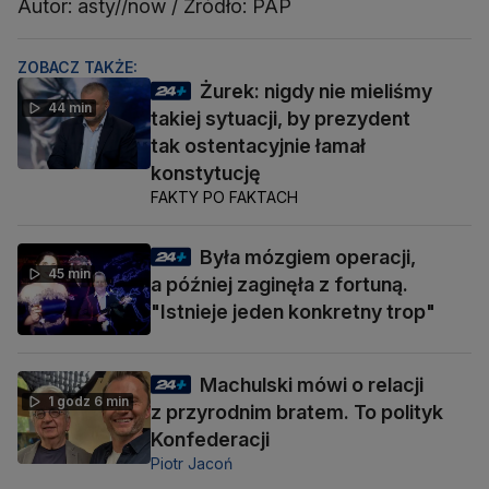
Autor: asty//now / Źródło: PAP
ZOBACZ TAKŻE:
Żurek: nigdy nie mieliśmy
44 min
takiej sytuacji, by prezydent
tak ostentacyjnie łamał
konstytucję
FAKTY PO FAKTACH
Była mózgiem operacji,
45 min
a później zaginęła z fortuną.
"Istnieje jeden konkretny trop"
Machulski mówi o relacji
1 godz 6 min
z przyrodnim bratem. To polityk
Konfederacji
Piotr Jacoń