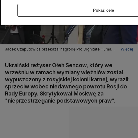
Pokaż cele
Jacek Czaputowicz przekazał nagrodę Pro Dignitate Humana
Więcej
dla Sencowa
Ukraiński reżyser Ołeh Sencow, który we
wrześniu w ramach wymiany więźniów został
wypuszczony z rosyjskiej kolonii karnej, wyraził
sprzeciw wobec niedawnego powrotu Rosji do
Rady Europy. Skrytykował Moskwę za
"nieprzestrzeganie podstawowych praw".