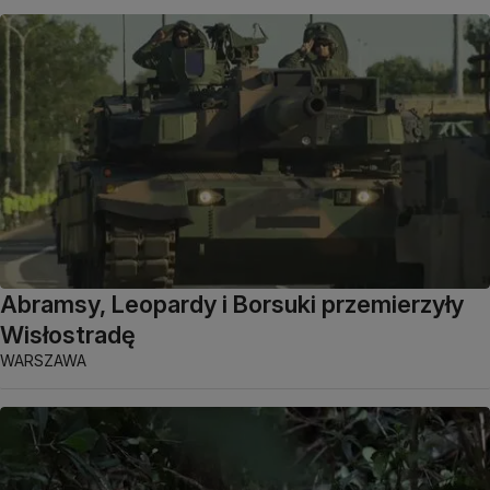
Abramsy, Leopardy i Borsuki przemierzyły
Wisłostradę
WARSZAWA