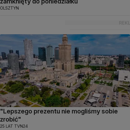
zamknięty do poniedziałku
OLSZTYN
"Lepszego prezentu nie mogliśmy sobie
zrobić"
25 LAT TVN24