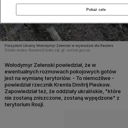
Pokaż cele
Prezydent Ukrainy Wołodymyr Zełenski w wywiadzie dla Reuters
Źródło wideo: Reuters
Źródło zdj. gł.: sof.mil.gov.ua
Wołodymyr Zełenski powiedział, że w
ewentualnych rozmowach pokojowych gotów
jest na wymianę terytoriów. - To niemożliwe -
powiedział rzecznik Kremla Dmitrij Pieskow.
Zapowiedział też, że oddziały ukraińskie, "które
nie zostaną zniszczone, zostaną wypędzone" z
terytorium Rosji.