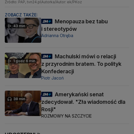
Źródło: PAP, tvn24.pl
Autorka/Autor: ek/PKoz
ZOBACZ TAKŻE:
Menopauza bez tabu
43 min
i stereotypów
Adrianna Otręba
Machulski mówi o relacji
1 godz 6 min
z przyrodnim bratem. To polityk
Konfederacji
Piotr Jacoń
Amerykański senat
38 min
zdecydował. "Zła wiadomość dla
Rosji"
ROZMOWY NA SZCZYCIE