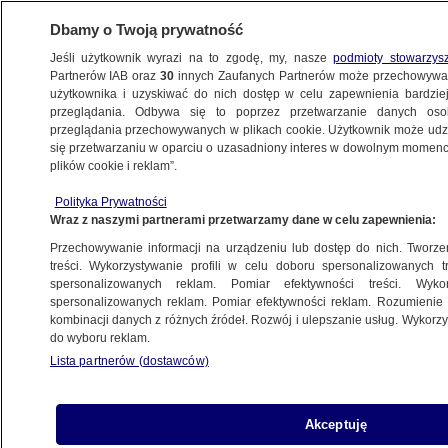
Dbamy o Twoją prywatność
Jeśli użytkownik wyrazi na to zgodę, my, nasze
podmioty stowarzys
Partnerów IAB oraz
30
innych Zaufanych Partnerów może przechowywa
użytkownika i uzyskiwać do nich dostęp w celu zapewnienia bardzi
przeglądania. Odbywa się to poprzez przetwarzanie danych os
przeglądania przechowywanych w plikach cookie. Użytkownik może udzie
ŚWIAT
się przetwarzaniu w oparciu o uzasadniony interes w dowolnym momencie
plików cookie i reklam”.
Obwód kurski za ukraińskie terytoria?
Polityka Prywatności
Kreml: to niemożliwe
Wraz z naszymi partnerami przetwarzamy dane w celu zapewnienia:
Przechowywanie informacji na urządzeniu lub dostęp do nich. Tworzeni
12.02.2025, 13:10
treści. Wykorzystywanie profili w celu doboru spersonalizowanych tr
spersonalizowanych reklam. Pomiar efektywności treści. Wyko
spersonalizowanych reklam. Pomiar efektywności reklam. Rozumienie o
Udostępnij
kombinacji danych z różnych źródeł. Rozwój i ulepszanie usług. Wykor
do wyboru reklam.
Lista partnerów (dostawców)
Akceptuję