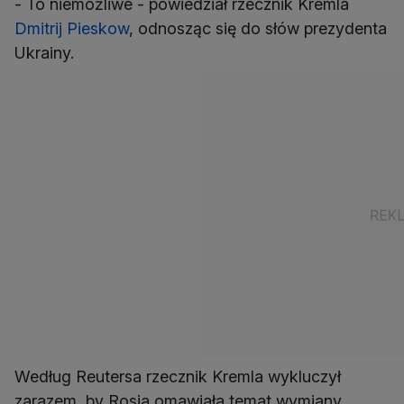
- To niemożliwe - powiedział rzecznik Kremla
Dmitrij Pieskow
, odnosząc się do słów prezydenta
Ukrainy.
Według Reutersa rzecznik Kremla wykluczył
zarazem, by Rosja omawiała temat wymiany