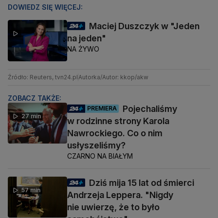
DOWIEDZ SIĘ WIĘCEJ:
Maciej Duszczyk w "Jeden
na jeden"
NA ŻYWO
Źródło: Reuters, tvn24.pl
Autorka/Autor: kkop/akw
ZOBACZ TAKŻE:
Pojechaliśmy
PREMIERA
27 min
w rodzinne strony Karola
Nawrockiego. Co o nim
usłyszeliśmy?
CZARNO NA BIAŁYM
Dziś mija 15 lat od śmierci
57 min
Andrzeja Leppera. "Nigdy
nie uwierzę, że to było