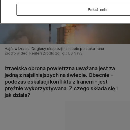
Pokaż cele
Hajfa w Izraelu. Odgłosy eksplozji na niebie po ataku Iranu
Źródło wideo: Reuters
Źródło zdj. gł.: US Navy
Izraelska obrona powietrzna uważana jest za
jedną z najsilniejszych na świecie. Obecnie -
podczas eskalacji konfliktu z Iranem - jest
prężnie wykorzystywana. Z czego składa się i
jak działa?