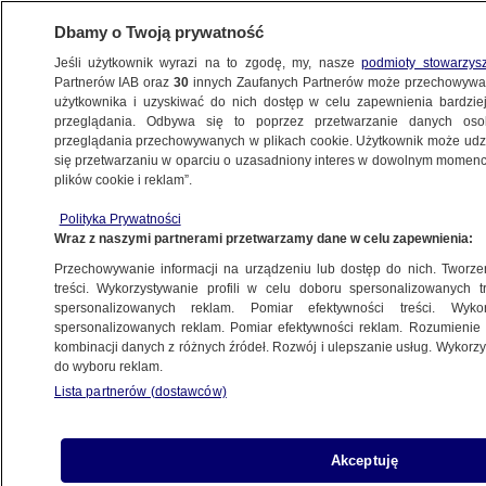
Dbamy o Twoją prywatność
Jeśli użytkownik wyrazi na to zgodę, my, nasze
podmioty stowarzys
Partnerów IAB oraz
30
innych Zaufanych Partnerów może przechowywa
użytkownika i uzyskiwać do nich dostęp w celu zapewnienia bardzi
przeglądania. Odbywa się to poprzez przetwarzanie danych os
przeglądania przechowywanych w plikach cookie. Użytkownik może udzie
ŚWIAT
się przetwarzaniu w oparciu o uzasadniony interes w dowolnym momencie
plików cookie i reklam”.
Myśliwce, Proca Dawida, Żelazna Kopuła,
Polityka Prywatności
rakiety Arrow. Jak broni się Izrael?
Wraz z naszymi partnerami przetwarzamy dane w celu zapewnienia:
Przechowywanie informacji na urządzeniu lub dostęp do nich. Tworzeni
15.06.2025, 14:54
treści. Wykorzystywanie profili w celu doboru spersonalizowanych tr
spersonalizowanych reklam. Pomiar efektywności treści. Wyko
Posłuchaj artykułu
spersonalizowanych reklam. Pomiar efektywności reklam. Rozumienie o
Czyta lektor AI
kombinacji danych z różnych źródeł. Rozwój i ulepszanie usług. Wykor
do wyboru reklam.
Lista partnerów (dostawców)
Akceptuję