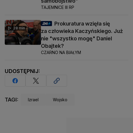
samobójstwo"
TAJEMNICE III RP
Prokuratura wzięła się
28 min
za człowieka Kaczyńskiego. Już
nie "wszystko mogę" Daniel
Obajtek?
CZARNO NA BIAŁYM
UDOSTĘPNIJ:
TAGI:
Izrael
Wojsko