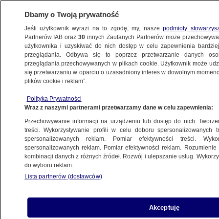
Dbamy o Twoją prywatność
Jeśli użytkownik wyrazi na to zgodę, my, nasze
podmioty stowarzys
Partnerów IAB oraz
30
innych Zaufanych Partnerów może przechowywa
użytkownika i uzyskiwać do nich dostęp w celu zapewnienia bardzi
przeglądania. Odbywa się to poprzez przetwarzanie danych os
przeglądania przechowywanych w plikach cookie. Użytkownik może udzie
ŚWIAT
się przetwarzaniu w oparciu o uzasadniony interes w dowolnym momencie
plików cookie i reklam”.
"Obama bin Laden". Jak moderator stał się
Polityka Prywatności
bohaterem debaty
Wraz z naszymi partnerami przetwarzamy dane w celu zapewnienia:
Przechowywanie informacji na urządzeniu lub dostęp do nich. Tworzeni
23.10.2012, 16:37
treści. Wykorzystywanie profili w celu doboru spersonalizowanych tr
spersonalizowanych reklam. Pomiar efektywności treści. Wyko
spersonalizowanych reklam. Pomiar efektywności reklam. Rozumienie o
Udostępnij
kombinacji danych z różnych źródeł. Rozwój i ulepszanie usług. Wykor
do wyboru reklam.
Bob Schieffer miał poprowadzić tę debatę
Lista partnerów (dostawców)
perfekcyjnie. Poprzednie odbyły się w kiepskiej
atmosferze, bo inni prowadzący zbyt często
zabierali głos, zamiast oddać go Barackowi
Akceptuję
Obamie i Mittowi Romneyowi. W tej kandydaci na