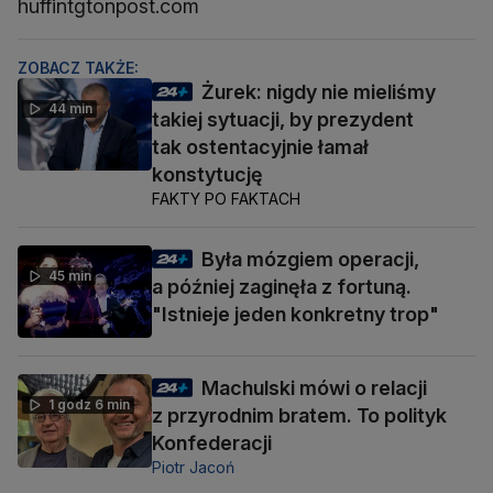
huffintgtonpost.com
ZOBACZ TAKŻE:
Żurek: nigdy nie mieliśmy
44 min
takiej sytuacji, by prezydent
tak ostentacyjnie łamał
konstytucję
FAKTY PO FAKTACH
Była mózgiem operacji,
45 min
a później zaginęła z fortuną.
"Istnieje jeden konkretny trop"
Machulski mówi o relacji
1 godz 6 min
z przyrodnim bratem. To polityk
Konfederacji
Piotr Jacoń