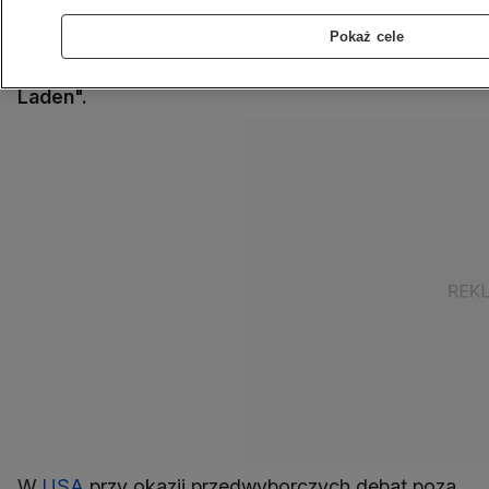
fotel prezydenta USA mieli aż zbyt wiele
Pokaż cele
swobody, ale widzowie i tak najwyraźniej
usłyszeli Schieffera mówiącego: "Obama bin
Laden".
W
USA
przy okazji przedwyborczych debat poza