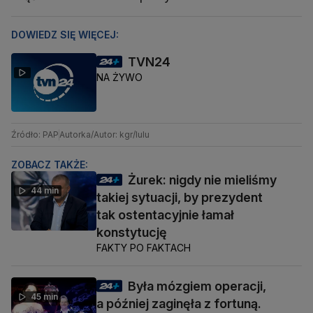
DOWIEDZ SIĘ WIĘCEJ:
TVN24
NA ŻYWO
Źródło: PAP
Autorka/Autor: kgr/lulu
ZOBACZ TAKŻE:
Żurek: nigdy nie mieliśmy
44 min
takiej sytuacji, by prezydent
tak ostentacyjnie łamał
konstytucję
FAKTY PO FAKTACH
Była mózgiem operacji,
45 min
a później zaginęła z fortuną.