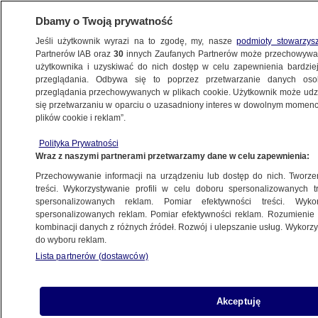
Dbamy o Twoją prywatność
Jeśli użytkownik wyrazi na to zgodę, my, nasze
podmioty stowarzys
Partnerów IAB oraz
30
innych Zaufanych Partnerów może przechowywa
użytkownika i uzyskiwać do nich dostęp w celu zapewnienia bardzi
przeglądania. Odbywa się to poprzez przetwarzanie danych os
przeglądania przechowywanych w plikach cookie. Użytkownik może udzie
ŚWIAT
się przetwarzaniu w oparciu o uzasadniony interes w dowolnym momencie
plików cookie i reklam”.
W Berlinie stanął pomnik dla Polaków.
Polityka Prywatności
"Dzień, na który długo czekaliśmy"
Wraz z naszymi partnerami przetwarzamy dane w celu zapewnienia:
Przechowywanie informacji na urządzeniu lub dostęp do nich. Tworzeni
17.06.2025, 10:34
treści. Wykorzystywanie profili w celu doboru spersonalizowanych tr
spersonalizowanych reklam. Pomiar efektywności treści. Wyko
Posłuchaj artykułu
spersonalizowanych reklam. Pomiar efektywności reklam. Rozumienie o
Czyta lektor AI
kombinacji danych z różnych źródeł. Rozwój i ulepszanie usług. Wykor
do wyboru reklam.
Lista partnerów (dostawców)
Akceptuję