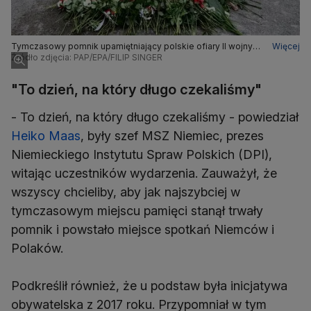
Tymczasowy pomnik upamiętniający polskie ofiary II wojny
Więcej
światowej pod okupacją niemiecką
Źródło zdjęcia: PAP/EPA/FILIP SINGER
"To dzień, na który długo czekaliśmy"
- To dzień, na który długo czekaliśmy - powiedział
Heiko Maas
, były szef MSZ Niemiec, prezes
Niemieckiego Instytutu Spraw Polskich (DPI),
witając uczestników wydarzenia. Zauważył, że
wszyscy chcieliby, aby jak najszybciej w
tymczasowym miejscu pamięci stanął trwały
pomnik i powstało miejsce spotkań Niemców i
Polaków.
Podkreślił również, że u podstaw była inicjatywa
obywatelska z 2017 roku. Przypomniał w tym