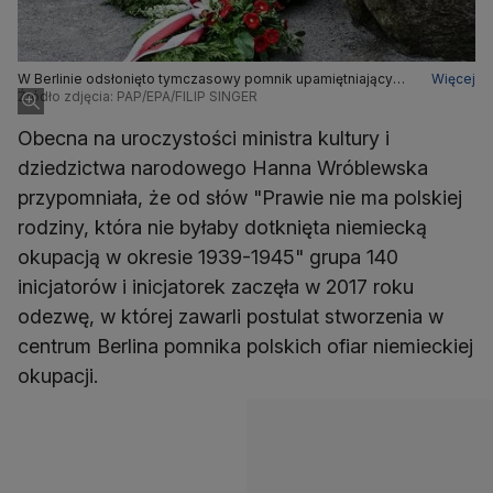
W Berlinie odsłonięto tymczasowy pomnik upamiętniający
Więcej
polskie ofiary II wojny światowej pod okupacją niemiecką
Źródło zdjęcia: PAP/EPA/FILIP SINGER
Obecna na uroczystości ministra kultury i
dziedzictwa narodowego Hanna Wróblewska
przypomniała, że od słów "Prawie nie ma polskiej
rodziny, która nie byłaby dotknięta niemiecką
okupacją w okresie 1939-1945" grupa 140
inicjatorów i inicjatorek zaczęła w 2017 roku
odezwę, w której zawarli postulat stworzenia w
centrum Berlina pomnika polskich ofiar niemieckiej
okupacji.