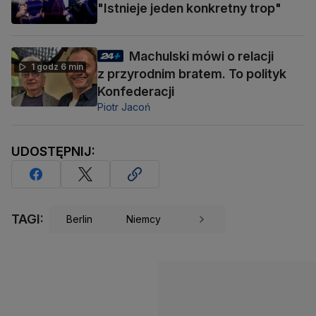
"Istnieje jeden konkretny trop"
Machulski mówi o relacji
1 godz 6 min
z przyrodnim bratem. To polityk
Konfederacji
Piotr Jacoń
UDOSTĘPNIJ:
TAGI:
Berlin
Niemcy