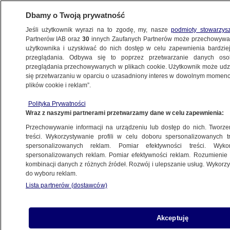
Dbamy o Twoją prywatność
Jeśli użytkownik wyrazi na to zgodę, my, nasze
podmioty stowarzys
Partnerów IAB oraz
30
innych Zaufanych Partnerów może przechowywa
użytkownika i uzyskiwać do nich dostęp w celu zapewnienia bardzi
przeglądania. Odbywa się to poprzez przetwarzanie danych os
przeglądania przechowywanych w plikach cookie. Użytkownik może udzie
ŚWIAT
się przetwarzaniu w oparciu o uzasadniony interes w dowolnym momencie
plików cookie i reklam”.
Niemcy są z Irańczykami
Polityka Prywatności
Wraz z naszymi partnerami przetwarzamy dane w celu zapewnienia:
21.06.2009, 16:02
Aktualizacja:
21.06.2009, 16:28
Przechowywanie informacji na urządzeniu lub dostęp do nich. Tworzeni
treści. Wykorzystywanie profili w celu doboru spersonalizowanych tr
Udostępnij
spersonalizowanych reklam. Pomiar efektywności treści. Wyko
spersonalizowanych reklam. Pomiar efektywności reklam. Rozumienie o
kombinacji danych z różnych źródeł. Rozwój i ulepszanie usług. Wykor
- Niemcy stoją po stronie Irańczyków, którzy
do wyboru reklam.
chcą korzystać z prawa do wolności wypowiedzi
Lista partnerów (dostawców)
i zgromadzeń - oświadczyła ostro kanclerz
Niemiec Angela Merkel w wydanym
komunikacie.
Akceptuję