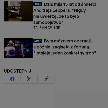
Dziś mija 15 lat od śmierci
57 min
Andrzeja Leppera. "Nigdy
nie uwierzę, że to było
samobójstwo"
TAJEMNICE III RP
Była mózgiem operacji,
45 min
a później zaginęła z fortuną.
"Istnieje jeden konkretny trop"
UDOSTĘPNIJ: