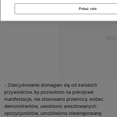
Pokaż cele
- Zdecydowanie domagam się od irańskich
przywódców, by pozwolono na pokojowe
manifestacje, nie stosowano przemocy wobec
demonstrantów, uwolniono aresztowanych
opozycjonistów, umożliwiono nieskrępowaną