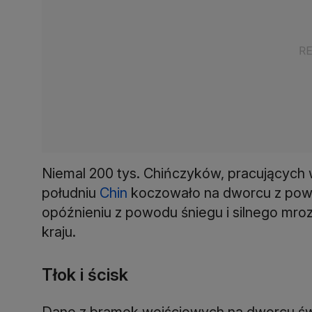
Niemal 200 tys. Chińczyków, pracującyc
południu
Chin
koczowało na dworcu z powo
opóźnieniu z powodu śniegu i silnego mroz
kraju.
Tłok i ścisk
Dane z bramek wejściowych na dworcu świa