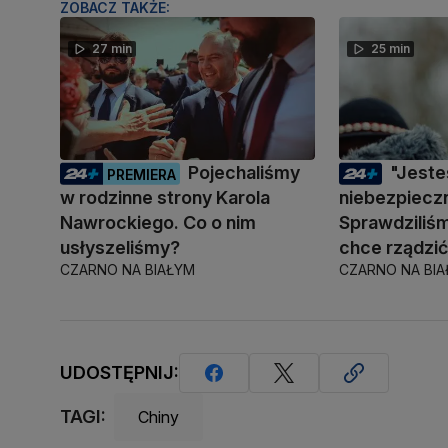
ZOBACZ TAKŻE:
27 min
25 min
Pojechaliśmy
"Jest
PREMIERA
w rodzinne strony Karola
niebezpiecz
Nawrockiego. Co o nim
Sprawdziliśm
usłyszeliśmy?
chce rządzi
CZARNO NA BIAŁYM
CZARNO NA BI
UDOSTĘPNIJ:
TAGI:
Chiny