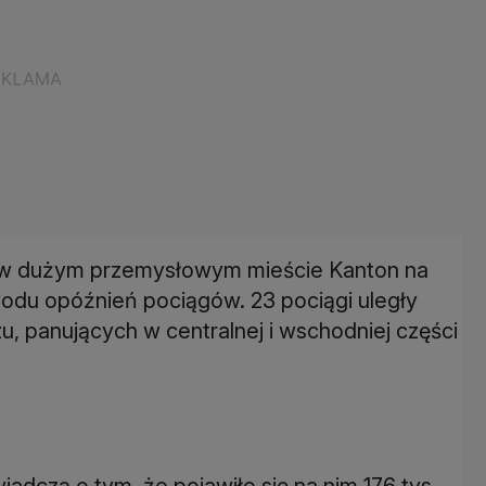
h w dużym przemysłowym mieście Kanton na
du opóźnień pociągów. 23 pociągi uległy
u, panujących w centralnej i wschodniej części
dczą o tym, że pojawiło się na nim 176 tys.