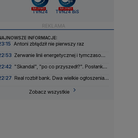
NA ŻYWO
NA ŻYWO
TVN24
TVN24 BiS
NAJNOWSZE INFORMACJE:
23:15
Antoni zbłądził nie pierwszy raz
22:53
Zerwanie linii energetycznej i tymczasowa
awaria prądu. Incydent bada Żandarmeria
22:42
"Skandal", "po co przyszedł?". Posłanka
Wojskowa
PiS krytykuje Morawieckiego i publikuje nagranie
22:27
Real rozbił bank. Dwa wielkie ogłoszenia
w jeden dzień
Zobacz wszystkie