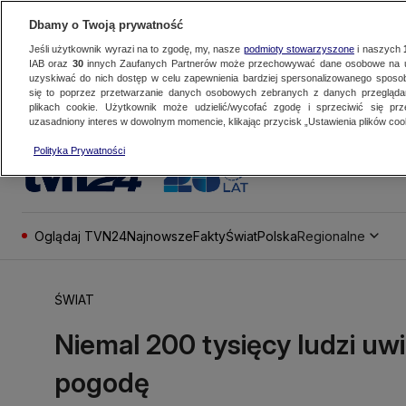
Dbamy o Twoją prywatność
Jeśli użytkownik wyrazi na to zgodę, my, nasze
podmioty stowarzyszone
i naszych
IAB oraz
30
innych Zaufanych Partnerów może przechowywać dane osobowe na ur
uzyskiwać do nich dostęp w celu zapewnienia bardziej spersonalizowanego sposo
się to poprzez przetwarzanie danych osobowych zebranych z danych przegląd
plikach cookie. Użytkownik może udzielić/wycofać zgodę i sprzeciwić się pr
uzasadniony interes w dowolnym momencie, klikając przycisk „Ustawienia plików cook
Polityka Prywatności
Oglądaj TVN24
Najnowsze
Fakty
Świat
Polska
Regionalne
ŚWIAT
Niemal 200 tysięcy ludzi uw
pogodę