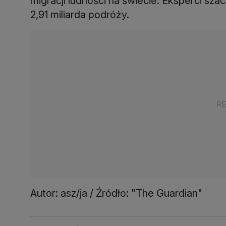
migracji ludności na świecie. Eksperci sz
2,91 miliarda podróży.
Autor: asz/ja / Źródło: "The Guardian"