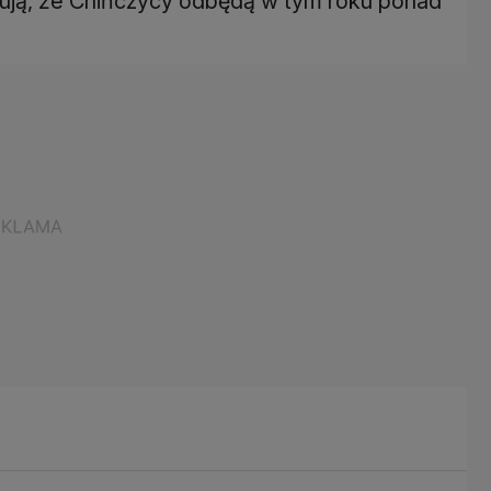
acują, że Chińczycy odbędą w tym roku ponad