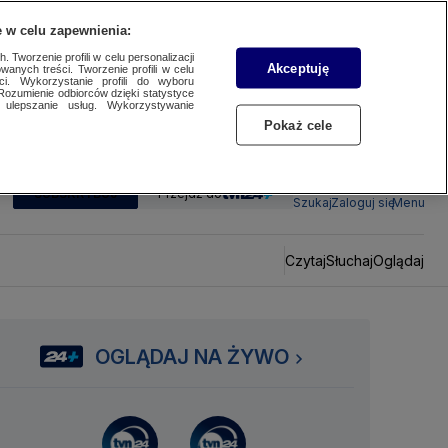
 w celu zapewnienia:
 Tworzenie profili w celu personalizacji
Akceptuję
wanych treści. Tworzenie profili w celu
ci. Wykorzystanie profili do wyboru
Rozumienie odbiorców dzięki statystyce
ulepszanie usług. Wykorzystywanie
Pokaż cele
SUBSKRYBUJ
Przejdź do
Szukaj
Zaloguj się
Menu
Czytaj
Słuchaj
Oglądaj
OGLĄDAJ NA ŻYWO