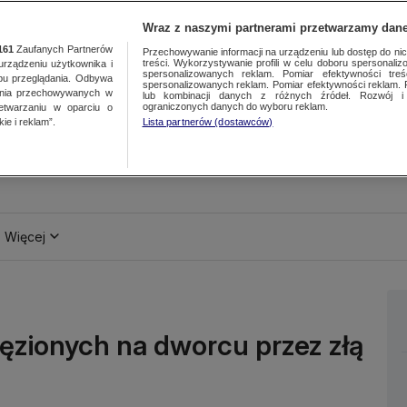
Wraz z naszymi partnerami przetwarzamy dane
161
Zaufanych Partnerów
Przechowywanie informacji na urządzeniu lub dostęp do nich.
treści. Wykorzystywanie profili w celu doboru spersonalizo
ządzeniu użytkownika i
spersonalizowanych reklam. Pomiar efektywności treś
bu przeglądania. Odbywa
spersonalizowanych reklam. Pomiar efektywności reklam. 
ania przechowywanych w
lub kombinacji danych z różnych źródeł. Rozwój i 
ograniczonych danych do wyboru reklam.
zetwarzaniu w oparciu o
ie i reklam”.
Lista partnerów (dostawców)
Więcej
ięzionych na dworcu przez złą