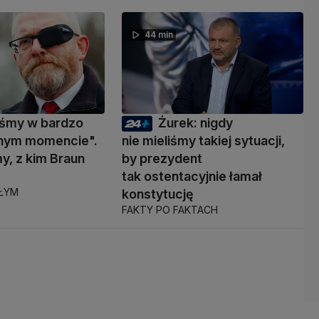
44 min
eśmy w bardzo
Żurek: nigdy
nym momencie".
nie mieliśmy takiej sytuacji,
y, z kim Braun
by prezydent
ć
tak ostentacyjnie łamał
AŁYM
konstytucję
FAKTY PO FAKTACH