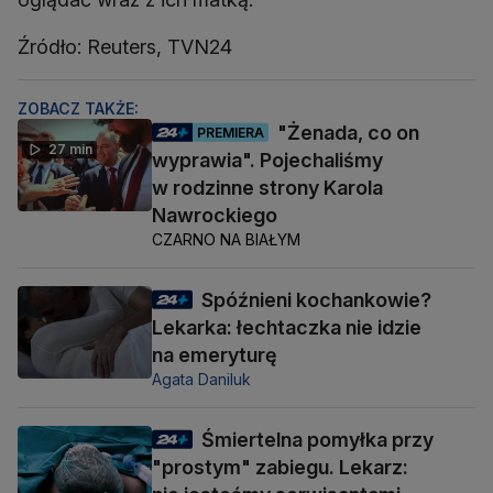
Źródło: Reuters, TVN24
ZOBACZ TAKŻE:
"Żenada, co on
PREMIERA
27 min
wyprawia". Pojechaliśmy
w rodzinne strony Karola
Nawrockiego
CZARNO NA BIAŁYM
Spóźnieni kochankowie?
Lekarka: łechtaczka nie idzie
na emeryturę
Agata Daniluk
Śmiertelna pomyłka przy
"prostym" zabiegu. Lekarz: