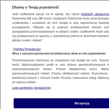
Dbamy o Twoją prywatność
Jeśli użytkownik wyrazi na to zgodę, my, nasze
podmioty stowarzys
Partnerów IAB oraz
30
innych Zaufanych Partnerów może przechowywa
użytkownika i uzyskiwać do nich dostęp w celu zapewnienia bardzi
przeglądania. Odbywa się to poprzez przetwarzanie danych os
przeglądania przechowywanych w plikach cookie. Użytkownik może udzie
ŚWIAT
się przetwarzaniu w oparciu o uzasadniony interes w dowolnym momencie
plików cookie i reklam”.
Lamparciątka z Budapesztu
Polityka Prywatności
Wraz z naszymi partnerami przetwarzamy dane w celu zapewnienia:
15.08.2007, 18:34
Aktualizacja:
15.08.2007, 19:44
Przechowywanie informacji na urządzeniu lub dostęp do nich. Tworzeni
treści. Wykorzystywanie profili w celu doboru spersonalizowanych tr
Udostępnij
spersonalizowanych reklam. Pomiar efektywności treści. Wyko
spersonalizowanych reklam. Pomiar efektywności reklam. Rozumienie o
kombinacji danych z różnych źródeł. Rozwój i ulepszanie usług. Wykor
do wyboru reklam.
Lista partnerów (dostawców)
Akceptuję