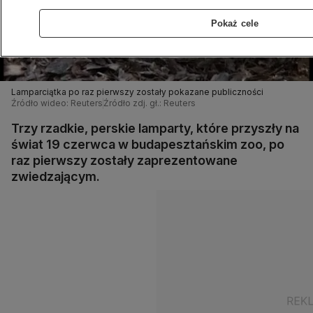
Pokaż cele
Lamparciątka po raz pierwszy zostały pokazane publiczności
Źródło wideo: Reuters
Źródło zdj. gł.: Reuters
Trzy rzadkie, perskie lamparty, które przyszły na
świat 19 czerwca w budapesztańskim zoo, po
raz pierwszy zostały zaprezentowane
zwiedzającym.