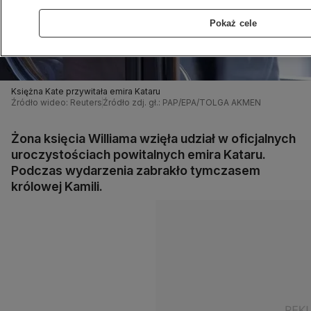
Pokaż cele
Księżna Kate przywitała emira Kataru
Źródło wideo: Reuters
Źródło zdj. gł.: PAP/EPA/TOLGA AKMEN
Żona księcia Williama wzięła udział w oficjalnych
uroczystościach powitalnych emira Kataru.
Podczas wydarzenia zabrakło tymczasem
królowej Kamili.