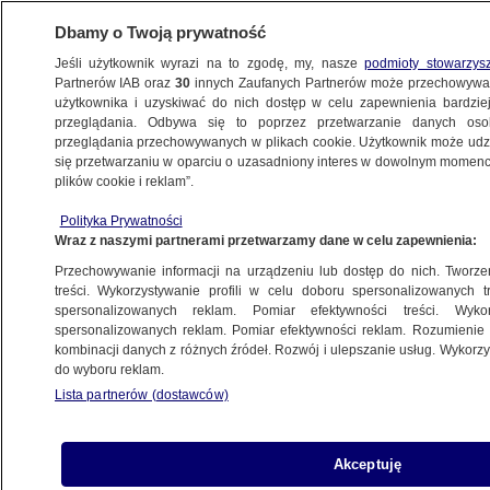
Dbamy o Twoją prywatność
Jeśli użytkownik wyrazi na to zgodę, my, nasze
podmioty stowarzys
Partnerów IAB oraz
30
innych Zaufanych Partnerów może przechowywa
użytkownika i uzyskiwać do nich dostęp w celu zapewnienia bardzi
przeglądania. Odbywa się to poprzez przetwarzanie danych os
przeglądania przechowywanych w plikach cookie. Użytkownik może udzie
ŚWIAT
się przetwarzaniu w oparciu o uzasadniony interes w dowolnym momencie
plików cookie i reklam”.
Księżna Kate powitała wyjątkowego gościa
Polityka Prywatności
Wraz z naszymi partnerami przetwarzamy dane w celu zapewnienia:
3.12.2024, 17:52
Przechowywanie informacji na urządzeniu lub dostęp do nich. Tworzeni
treści. Wykorzystywanie profili w celu doboru spersonalizowanych tr
Udostępnij
spersonalizowanych reklam. Pomiar efektywności treści. Wyko
spersonalizowanych reklam. Pomiar efektywności reklam. Rozumienie o
kombinacji danych z różnych źródeł. Rozwój i ulepszanie usług. Wykor
do wyboru reklam.
Lista partnerów (dostawców)
Akceptuję