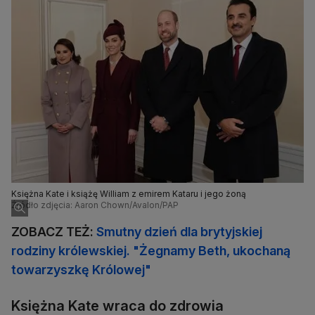
Księżna Kate i książę William z emirem Kataru i jego żoną
Źródło zdjęcia: Aaron Chown/Avalon/PAP
ZOBACZ TEŻ:
Smutny dzień dla brytyjskiej
rodziny królewskiej. "Żegnamy Beth, ukochaną
towarzyszkę Królowej"
Księżna Kate wraca do zdrowia