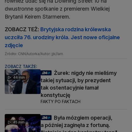
również udać się na Downing Street 10 na
dwustronne spotkanie z premierem Wielkiej
Brytanii Keirem Starmerem.
ZOBACZ TEŻ:
Brytyjska rodzina królewska
uczciła 76. urodziny króla. Jest nowe oficjalne
zdjęcie
Źródło: CNN
Autorka/Autor: jjk//am
ZOBACZ TAKŻE:
Żurek: nigdy nie mieliśmy
44 min
takiej sytuacji, by prezydent
tak ostentacyjnie łamał
konstytucję
FAKTY PO FAKTACH
Była mózgiem operacji,
45 min
a później zaginęła z fortuną.