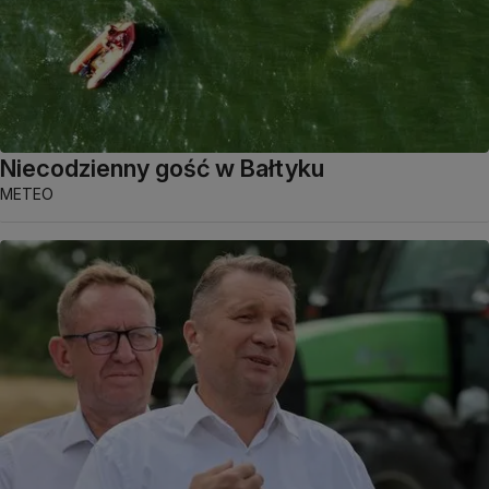
Niecodzienny gość w Bałtyku
METEO