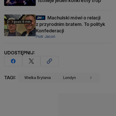
"Istnieje jeden konkretny trop"
Machulski mówi o relacji
1 godz 6 min
z przyrodnim bratem. To polityk
Konfederacji
Piotr Jacoń
UDOSTĘPNIJ:
TAGI:
Wielka Brytania
Londyn