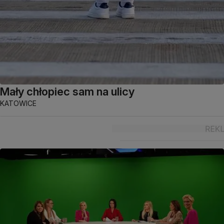
Mały chłopiec sam na ulicy
KATOWICE