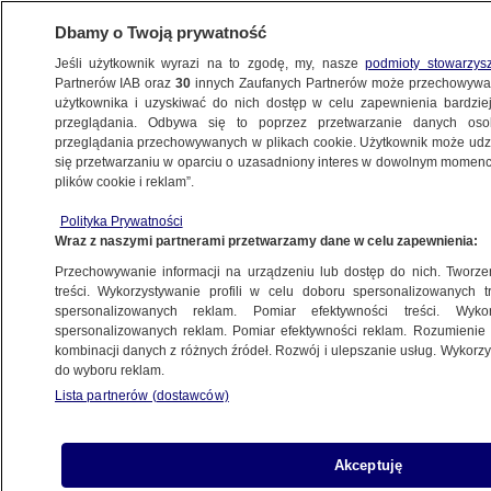
Dbamy o Twoją prywatność
Jeśli użytkownik wyrazi na to zgodę, my, nasze
podmioty stowarzys
Partnerów IAB oraz
30
innych Zaufanych Partnerów może przechowywa
użytkownika i uzyskiwać do nich dostęp w celu zapewnienia bardzi
przeglądania. Odbywa się to poprzez przetwarzanie danych os
przeglądania przechowywanych w plikach cookie. Użytkownik może udzie
ŚWIAT
się przetwarzaniu w oparciu o uzasadniony interes w dowolnym momencie
plików cookie i reklam”.
Korea Płd. broni się na morzu
Polityka Prywatności
Wraz z naszymi partnerami przetwarzamy dane w celu zapewnienia:
2.06.2009, 06:01
Aktualizacja:
2.06.2009, 06:30
Przechowywanie informacji na urządzeniu lub dostęp do nich. Tworzeni
treści. Wykorzystywanie profili w celu doboru spersonalizowanych tr
Udostępnij
spersonalizowanych reklam. Pomiar efektywności treści. Wyko
spersonalizowanych reklam. Pomiar efektywności reklam. Rozumienie o
kombinacji danych z różnych źródeł. Rozwój i ulepszanie usług. Wykor
Korea Południowa wzmocniła we wtorek sporny
do wyboru reklam.
odcinek granicy morskiej z Koreą Północną i
Lista partnerów (dostawców)
wysłała w ten rejon nowoczesny okręt rakietowy
- poinformowała południowokoreańska
marynarka wojenna.
Akceptuję