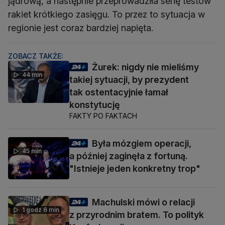
jądrową, a następnie przeprowadziła serię testów
rakiet krótkiego zasięgu. To przez to sytuacja w
regionie jest coraz bardziej napięta.
ZOBACZ TAKŻE:
Żurek: nigdy nie mieliśmy
44 min
takiej sytuacji, by prezydent
tak ostentacyjnie łamał
konstytucję
FAKTY PO FAKTACH
Była mózgiem operacji,
45 min
a później zaginęła z fortuną.
"Istnieje jeden konkretny trop"
Machulski mówi o relacji
1 godz 6 min
z przyrodnim bratem. To polityk