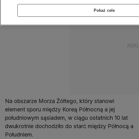
Pokaż cele
Na obszarze Morza Żółtego, który stanowi
element sporu między Koreą Północną a jej
południowym sąsiadem, w ciągu ostatnich 10 lat
dwukrotnie dochodziło do starć między Północą a
Południem.