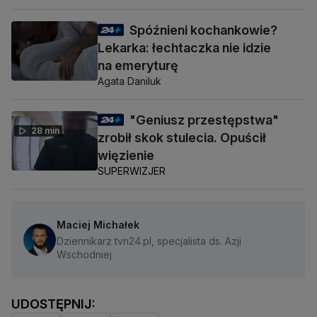
Spóźnieni kochankowie?
Lekarka: łechtaczka nie idzie
na emeryturę
Agata Daniluk
"Geniusz przestępstwa"
28 min
zrobił skok stulecia. Opuścił
więzienie
SUPERWIZJER
Maciej Michałek
Dziennikarz tvn24.pl, specjalista ds. Azji
Wschodniej
UDOSTĘPNIJ: