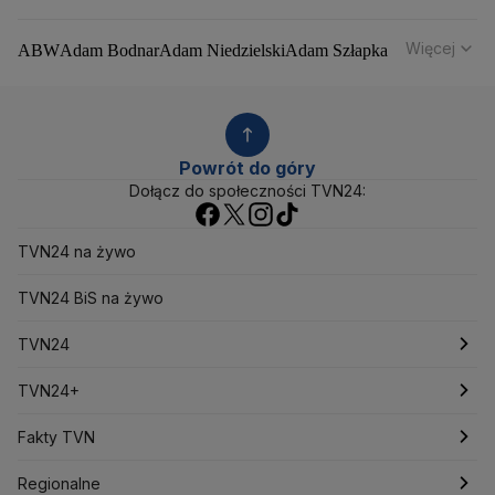
Więcej
ABW
Adam Bodnar
Adam Niedzielski
Adam Szłapka
Administracja Donalda Trumpa
Agencja Bezpieczeństwa Wewnętrznego
Agrounia
Alaksandr Łukaszenka
Aleksander Kwaśniewski
Aleksandra Dulkiewicz
Alert RCB
Powrót do góry
Ambasada USA w Polsce
Andrzej Duda
Białoruś
Dołącz do społeczności TVN24:
Bitcoin
Biuro Bezpieczeństwa Narodowego
Bliski Wschód
Bomba atomowa
Borys Budka
TVN24 na żywo
Bruksela
CBŚP
CBA
Ceny paliw
Ceny żywności
Ceny prądu
Ceny mieszkań
Chiny
Choroby zakaźne
TVN24 BiS na żywo
CIA
COVID-19
Cyberbezpieczeństwo
Daniel Obajtek
Dariusz Klimczak
Dariusz Korneluk
TVN24
Dariusz Matecki
Dariusz Wieczorek
Donald Trump
Najnowsze
TVN24+
Donald Tusk
Elon Musk
Eurojackpot
Francja
Jacek Sasin
Jacek Sutryk
Jacek Siewiera
Jan Grabiec
Świat
Programy
Fakty TVN
Jarosław Kaczyński
J.D. Vance
Joe Biden
Justin Trudeau
Kanada
Koalicja Obywatelska
Polska
Filmy dokumentalne
Oglądaj Fakty
Regionalne