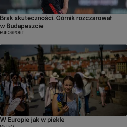
Brak skuteczności. Górnik rozczarował
w Budapeszcie
EUROSPORT
W Europie jak w piekle
METEO