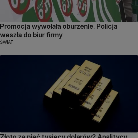
Promocja wywołała oburzenie. Policja
weszła do biur firmy
ŚWIAT
Złoto za pięć tysięcy dolarów? Analitycy