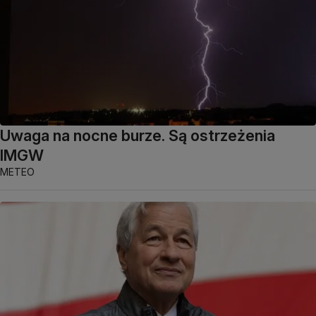
Uwaga na nocne burze. Są ostrzeżenia
IMGW
METEO