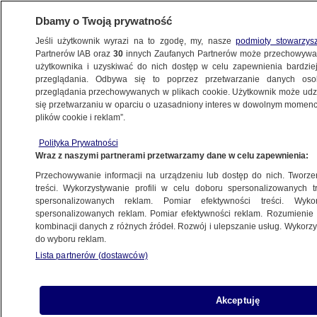
Dbamy o Twoją prywatność
Jeśli użytkownik wyrazi na to zgodę, my, nasze
podmioty stowarzys
Partnerów IAB oraz
30
innych Zaufanych Partnerów może przechowywa
użytkownika i uzyskiwać do nich dostęp w celu zapewnienia bardzi
przeglądania. Odbywa się to poprzez przetwarzanie danych os
przeglądania przechowywanych w plikach cookie. Użytkownik może udzie
się przetwarzaniu w oparciu o uzasadniony interes w dowolnym momencie
ŚWIAT
plików cookie i reklam”.
Lotniskowiec wycofany z walki. Co
się dzieje z dumą floty USA
Polityka Prywatności
Wraz z naszymi partnerami przetwarzamy dane w celu zapewnienia:
Przechowywanie informacji na urządzeniu lub dostęp do nich. Tworzeni
Maciej Michałek
treści. Wykorzystywanie profili w celu doboru spersonalizowanych tr
20.03.2026, 13:54
spersonalizowanych reklam. Pomiar efektywności treści. Wyko
spersonalizowanych reklam. Pomiar efektywności reklam. Rozumienie o
kombinacji danych z różnych źródeł. Rozwój i ulepszanie usług. Wykor
Posłuchaj artykułu
do wyboru reklam.
Czyta lektor AI
Lista partnerów (dostawców)
Akceptuję