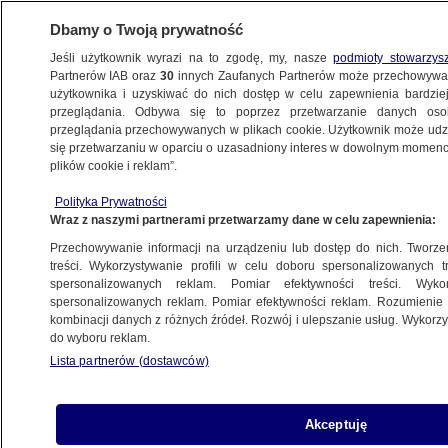
Dbamy o Twoją prywatność
Jeśli użytkownik wyrazi na to zgodę, my, nasze
podmioty stowarzys
Partnerów IAB oraz
30
innych Zaufanych Partnerów może przechowywa
użytkownika i uzyskiwać do nich dostęp w celu zapewnienia bardzi
przeglądania. Odbywa się to poprzez przetwarzanie danych os
przeglądania przechowywanych w plikach cookie. Użytkownik może udzie
ŚWIAT
się przetwarzaniu w oparciu o uzasadniony interes w dowolnym momencie
plików cookie i reklam”.
Niemcy wysyłają kolejnych żołnierzy
Polityka Prywatności
na Litwę
Wraz z naszymi partnerami przetwarzamy dane w celu zapewnienia:
Przechowywanie informacji na urządzeniu lub dostęp do nich. Tworzeni
7.02.2022, 17:55
treści. Wykorzystywanie profili w celu doboru spersonalizowanych tr
spersonalizowanych reklam. Pomiar efektywności treści. Wyko
spersonalizowanych reklam. Pomiar efektywności reklam. Rozumienie o
Udostępnij
kombinacji danych z różnych źródeł. Rozwój i ulepszanie usług. Wykor
do wyboru reklam.
Minister obrony Christine Lambrecht
Lista partnerów (dostawców)
poinformowała, że z powodu napiętej sytuacji
wokół granicy Rosji z Ukrainą, Niemcy wyślą na
Litwę 350 kolejnych żołnierzy. Wzmocnią oni
Akceptuję
kontyngent NATO, stacjonujący w tym kraju.