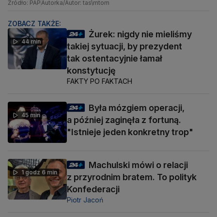
Źródło: PAP
Autorka/Autor: tas\mtom
ZOBACZ TAKŻE:
Żurek: nigdy nie mieliśmy
44 min
takiej sytuacji, by prezydent
tak ostentacyjnie łamał
konstytucję
FAKTY PO FAKTACH
Była mózgiem operacji,
45 min
a później zaginęła z fortuną.
"Istnieje jeden konkretny trop"
Machulski mówi o relacji
1 godz 6 min
z przyrodnim bratem. To polityk
Konfederacji
Piotr Jacoń