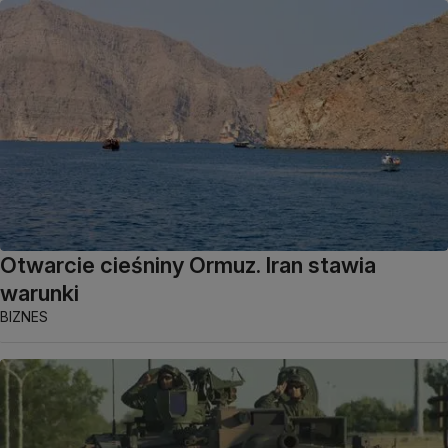
Otwarcie cieśniny Ormuz. Iran stawia
warunki
BIZNES