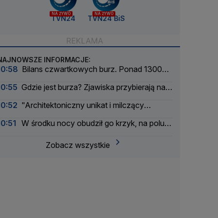
NA ŻYWO
NA ŻYWO
TVN24
TVN24 BiS
NAJNOWSZE INFORMACJE:
10:58
Bilans czwartkowych burz. Ponad 1300
interwencji
10:55
Gdzie jest burza? Zjawiska przybierają na
ile
10:52
"Architektoniczny unikat i milczący
świadek dramatycznych wydarzeń"
10:51
W środku nocy obudził go krzyk, na polu
znaleźli ciało kobiety
Zobacz wszystkie