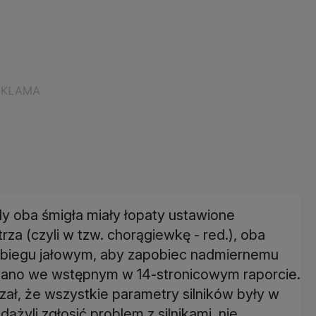
y oba śmigła miały łopaty ustawione
za (czyli w tzw. chorągiewkę - red.), oba
a biegu jałowym, aby zapobiec nadmiernemu
ano we wstępnym w 14-stronicowym raporcie.
ał, że wszystkie parametry silników były w
dążyli zgłosić problem z silnikami, nie