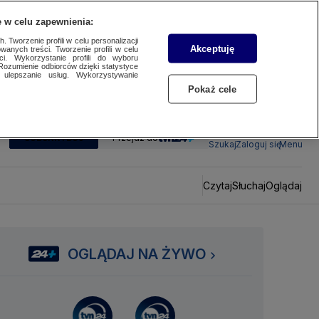
 w celu zapewnienia:
 Tworzenie profili w celu personalizacji
Akceptuję
wanych treści. Tworzenie profili w celu
ci. Wykorzystanie profili do wyboru
Rozumienie odbiorców dzięki statystyce
ulepszanie usług. Wykorzystywanie
Pokaż cele
SUBSKRYBUJ
Przejdź do
Szukaj
Zaloguj się
Menu
Czytaj
Słuchaj
Oglądaj
OGLĄDAJ NA ŻYWO