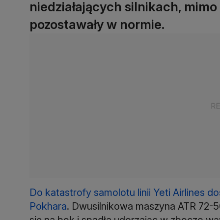
niedziałających silnikach, mim
pozostawały w normie.
Do katastrofy samolotu linii Yeti Airlines d
Pokhara
. Dwusilnikowa maszyna ATR 72-5
się na bok i spadła uderzając w zbocze w