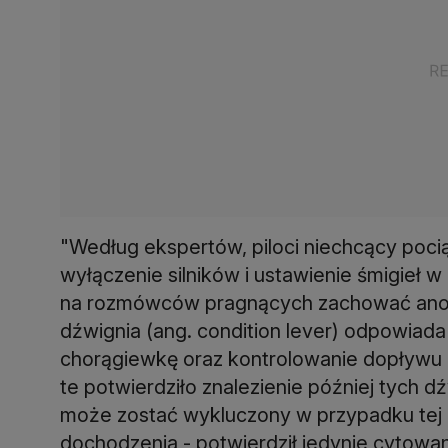
"Według ekspertów, piloci niechcący poci
wyłączenie silników i ustawienie śmigieł 
na rozmówców pragnących zachować anon
dźwignia (ang. condition lever) odpowiada
chorągiewkę oraz kontrolowanie dopływu p
te potwierdziło znalezienie później tych d
może zostać wykluczony w przypadku tej 
dochodzenia - potwierdził jedynie cytowan