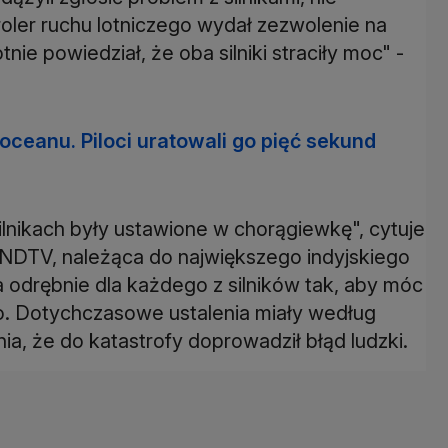
oler ruchu lotniczego wydał zezwolenie na
nie powiedział, że oba silniki straciły moc" -
oceanu. Piloci uratowali go pięć sekund
lnikach były ustawione w chorągiewkę", cytuje
a NDTV, należąca do największego indyjskiego
 odrębnie dla każdego z silników tak, aby móc
o. Dotychczasowe ustalenia miały według
a, że do katastrofy doprowadził błąd ludzki.