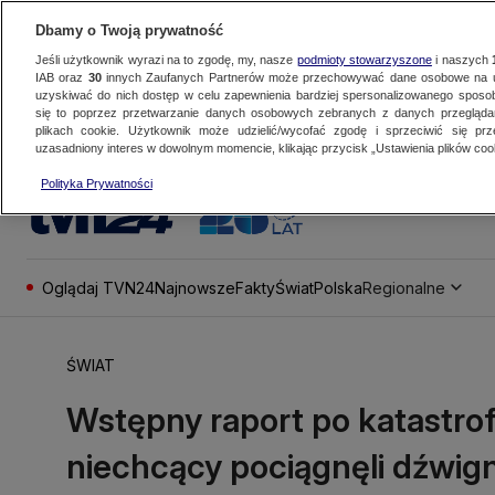
Dbamy o Twoją prywatność
Jeśli użytkownik wyrazi na to zgodę, my, nasze
podmioty stowarzyszone
i naszych
IAB oraz
30
innych Zaufanych Partnerów może przechowywać dane osobowe na ur
uzyskiwać do nich dostęp w celu zapewnienia bardziej spersonalizowanego sposo
się to poprzez przetwarzanie danych osobowych zebranych z danych przegląd
plikach cookie. Użytkownik może udzielić/wycofać zgodę i sprzeciwić się pr
uzasadniony interes w dowolnym momencie, klikając przycisk „Ustawienia plików cook
Polityka Prywatności
Oglądaj TVN24
Najnowsze
Fakty
Świat
Polska
Regionalne
ŚWIAT
Wstępny raport po katastrofi
niechcący pociągnęli dźwigni