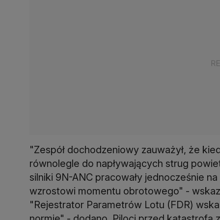
"Zespół dochodzeniowy zauważył, że kied
równolegle do napływających strug powietr
silniki 9N-ANC pracowały jednocześnie n
wzrostowi momentu obrotowego" - wskaz
"Rejestrator Parametrów Lotu (FDR) wskaz
normie" - dodano. Piloci przed katastrofą z