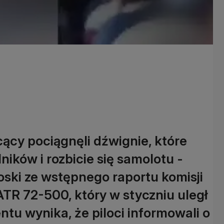
ący pociągnęli dźwignie, które
ików i rozbicie się samolotu -
oski ze wstępnego raportu komisji
ATR 72-500, który w styczniu uległ
tu wynika, że piloci informowali o