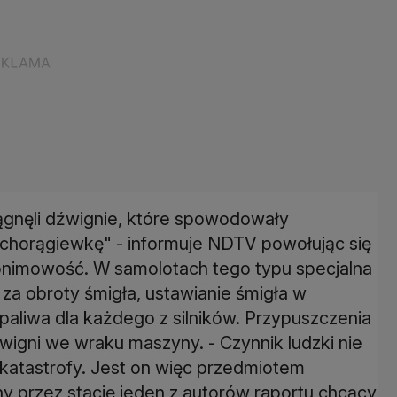
ągnęli dźwignie, które spowodowały
w chorągiewkę" - informuje NDTV powołując się
imowość. W samolotach tego typu specjalna
 za obroty śmigła, ustawianie śmigła w
aliwa dla każdego z silników. Przypuszczenia
źwigni we wraku maszyny. - Czynnik ludzki nie
katastrofy. Jest on więc przedmiotem
y przez stację jeden z autorów raportu chcący