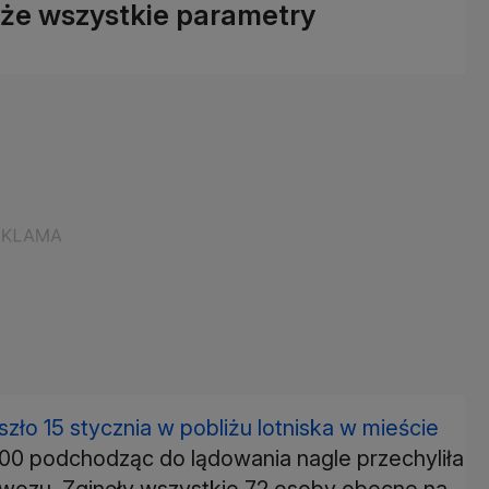
o że wszystkie parametry
oszło 15 stycznia w pobliżu lotniska w mieście
00 podchodząc do lądowania nagle przechyliła
ąwozu. Zginęły wszystkie 72 osoby obecne na