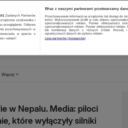
Wraz z naszymi partnerami przetwarzamy dane
161
Zaufanych Partnerów
Przechowywanie informacji na urządzeniu lub dostęp do nich.
treści. Wykorzystywanie profili w celu doboru spersonalizo
ządzeniu użytkownika i
spersonalizowanych reklam. Pomiar efektywności treś
bu przeglądania. Odbywa
spersonalizowanych reklam. Pomiar efektywności reklam. 
ania przechowywanych w
lub kombinacji danych z różnych źródeł. Rozwój i 
ograniczonych danych do wyboru reklam.
zetwarzaniu w oparciu o
ie i reklam”.
Lista partnerów (dostawców)
Więcej
e w Nepalu. Media: piloci
e, które wyłączyły silniki