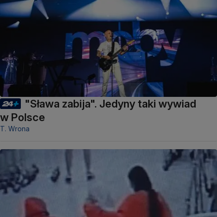
"Sława zabija". Jedyny taki wywiad
w Polsce
T. Wrona