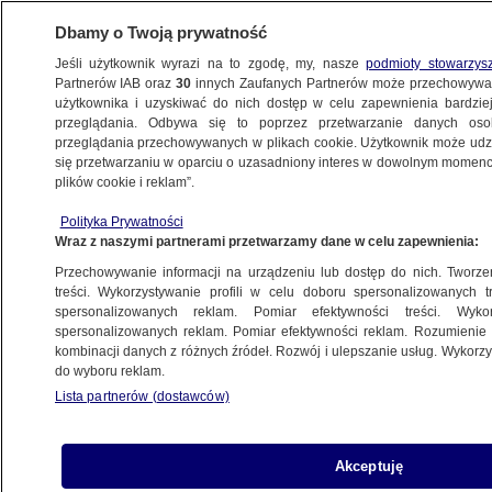
Dbamy o Twoją prywatność
Jeśli użytkownik wyrazi na to zgodę, my, nasze
podmioty stowarzys
Partnerów IAB oraz
30
innych Zaufanych Partnerów może przechowywa
użytkownika i uzyskiwać do nich dostęp w celu zapewnienia bardzi
przeglądania. Odbywa się to poprzez przetwarzanie danych os
przeglądania przechowywanych w plikach cookie. Użytkownik może udzie
ŚWIAT
się przetwarzaniu w oparciu o uzasadniony interes w dowolnym momencie
plików cookie i reklam”.
Juszczenko nie odda władzy politycznym
Polityka Prywatności
konkurentom
Wraz z naszymi partnerami przetwarzamy dane w celu zapewnienia:
Przechowywanie informacji na urządzeniu lub dostęp do nich. Tworzeni
2.06.2009, 16:32
Aktualizacja:
2.06.2009, 17:10
treści. Wykorzystywanie profili w celu doboru spersonalizowanych tr
spersonalizowanych reklam. Pomiar efektywności treści. Wyko
spersonalizowanych reklam. Pomiar efektywności reklam. Rozumienie o
Udostępnij
kombinacji danych z różnych źródeł. Rozwój i ulepszanie usług. Wykor
do wyboru reklam.
Prezydent Ukrainy Wiktor Juszczenko uciął
Lista partnerów (dostawców)
medialne spekulacje i zadeklarował, że nie
dopuści do podziału państwa między dwie
osoby: premier Julię Tymoszenko i przywódcę
Akceptuję
opozycyjnej Partii Regionów Ukrainy Wiktora