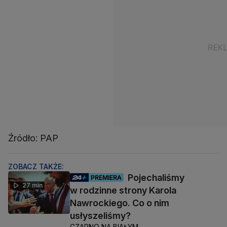
Źródło: PAP
ZOBACZ TAKŻE:
Pojechaliśmy
PREMIERA
27 min
w rodzinne strony Karola
Nawrockiego. Co o nim
usłyszeliśmy?
CZARNO NA BIAŁYM