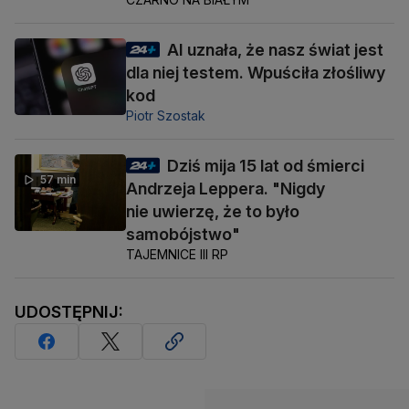
AI uznała, że nasz świat jest
dla niej testem. Wpuściła złośliwy
kod
Piotr Szostak
Dziś mija 15 lat od śmierci
57 min
Andrzeja Leppera. "Nigdy
nie uwierzę, że to było
samobójstwo"
TAJEMNICE III RP
UDOSTĘPNIJ: