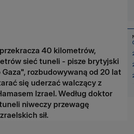
 przekracza 40 kilometrów,
trów sieć tuneli - pisze brytyjski
 Gaza", rozbudowywaną od 20 lat
tarać się uderzać walczący z
Hamasem Izrael. Według doktor
tuneli niweczy przewagę
raelskich sił.