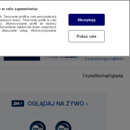
 w celu zapewnienia:
 Tworzenie profili w celu personalizacji
Akceptuję
wanych treści. Tworzenie profili w celu
ci. Wykorzystanie profili do wyboru
Rozumienie odbiorców dzięki statystyce
ulepszanie usług. Wykorzystywanie
Pokaż cele
SUBSKRYBUJ
Przejdź do
Szukaj
Zaloguj się
Menu
Czytaj
Słuchaj
Oglądaj
OGLĄDAJ NA ŻYWO