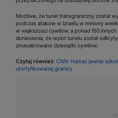
przeznaczonego na odbudowę domów znis
Możliwe, że tunel transgraniczny został
podczas ataków w Izraelu w miniony weeke
w większości cywilów, a ponad 150 innych z
doniesienia, że wylot tunelu został odkryt
zmasakrowano dziesiątki cywilów.
Czytaj również
:
CNN: Hamas jawnie szkolił
ufortyfikowanej granicy