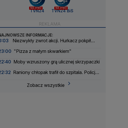
NA ŻYWO
NA ŻYWO
TVN24
TVN24 BiS
NAJNOWSZE INFORMACJE:
0:03
Niezwykły zwrot akcji. Hurkacz pokpił
sprawę
23:00
"Pizza z małym skwarkiem"
22:40
Moby wzruszony grą ulicznej skrzypaczki
22:32
Raniony chłopak trafił do szpitala. Policja
zatrzymała dwóch 16-latków
Zobacz wszystkie