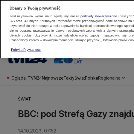
Dbamy o Twoją prywatność
Jeśli użytkownik wyrazi na to zgodę, my, nasze
podmioty stowarzyszone
i naszych
IAB oraz
30
innych Zaufanych Partnerów może przechowywać dane osobowe na ur
uzyskiwać do nich dostęp w celu zapewnienia bardziej spersonalizowanego sposo
się to poprzez przetwarzanie danych osobowych zebranych z danych przegląd
plikach cookie. Użytkownik może udzielić/wycofać zgodę i sprzeciwić się pr
uzasadniony interes w dowolnym momencie, klikając przycisk „Ustawienia plików cook
Polityka Prywatności
Oglądaj TVN24
Najnowsze
Fakty
Świat
Polska
Regionalne
ŚWIAT
BBC: pod Strefą Gazy znajduj
14.10.2023, 07:52