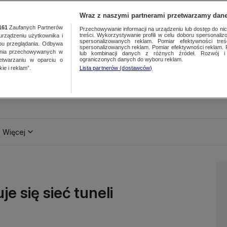
Wraz z naszymi partnerami przetwarzamy dane
161
Zaufanych Partnerów
Przechowywanie informacji na urządzeniu lub dostęp do nich.
treści. Wykorzystywanie profili w celu doboru spersonalizo
ządzeniu użytkownika i
spersonalizowanych reklam. Pomiar efektywności treś
bu przeglądania. Odbywa
spersonalizowanych reklam. Pomiar efektywności reklam. 
ania przechowywanych w
lub kombinacji danych z różnych źródeł. Rozwój i 
ograniczonych danych do wyboru reklam.
zetwarzaniu w oparciu o
ie i reklam”.
Lista partnerów (dostawców)
Więcej
e się sieć tuneli