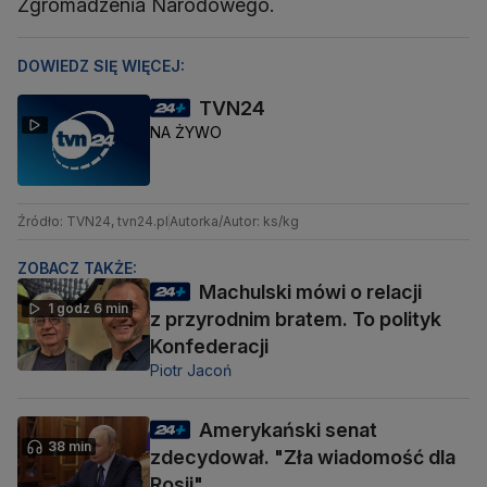
Zgromadzenia Narodowego.
DOWIEDZ SIĘ WIĘCEJ:
TVN24
NA ŻYWO
Źródło: TVN24, tvn24.pl
Autorka/Autor: ks/kg
ZOBACZ TAKŻE:
Machulski mówi o relacji
1 godz 6 min
z przyrodnim bratem. To polityk
Konfederacji
Piotr Jacoń
Amerykański senat
38 min
zdecydował. "Zła wiadomość dla
Rosji"