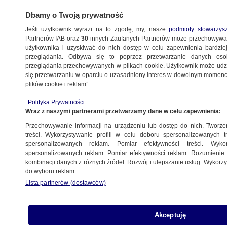
Dbamy o Twoją prywatność
Jeśli użytkownik wyrazi na to zgodę, my, nasze
podmioty stowarzys
Partnerów IAB oraz
30
innych Zaufanych Partnerów może przechowywa
użytkownika i uzyskiwać do nich dostęp w celu zapewnienia bardzi
przeglądania. Odbywa się to poprzez przetwarzanie danych os
przeglądania przechowywanych w plikach cookie. Użytkownik może udzie
ŚWIAT
się przetwarzaniu w oparciu o uzasadniony interes w dowolnym momencie
plików cookie i reklam”.
Francuzi zagłosowali. Są sondażowe
Polityka Prywatności
wyniki
Wraz z naszymi partnerami przetwarzamy dane w celu zapewnienia:
Przechowywanie informacji na urządzeniu lub dostęp do nich. Tworzeni
30.06.2024, 20:04
treści. Wykorzystywanie profili w celu doboru spersonalizowanych tr
spersonalizowanych reklam. Pomiar efektywności treści. Wyko
spersonalizowanych reklam. Pomiar efektywności reklam. Rozumienie o
Udostępnij
kombinacji danych z różnych źródeł. Rozwój i ulepszanie usług. Wykor
do wyboru reklam.
Lista partnerów (dostawców)
Akceptuję