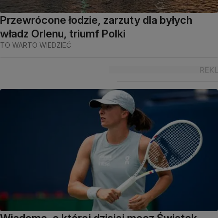
Przewrócone łodzie, zarzuty dla byłych
władz Orlenu, triumf Polki
TO WARTO WIEDZIEĆ
Wiadomo, o której dzisiaj mecz Świątek