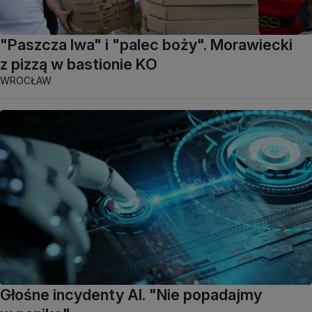
"Paszcza lwa" i "palec boży". Morawiecki
z pizzą w bastionie KO
WROCŁAW
Głośne incydenty AI. "Nie popadajmy