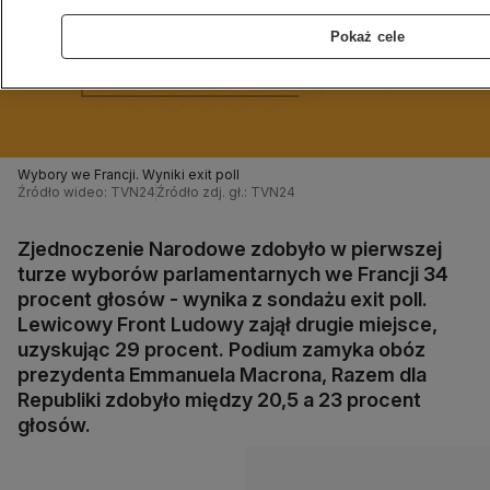
Pokaż cele
Wybory we Francji. Wyniki exit poll
Źródło wideo: TVN24
Źródło zdj. gł.: TVN24
Zjednoczenie Narodowe zdobyło w pierwszej
turze wyborów parlamentarnych we Francji 34
procent głosów - wynika z sondażu exit poll.
Lewicowy Front Ludowy zajął drugie miejsce,
uzyskując 29 procent. Podium zamyka obóz
prezydenta Emmanuela Macrona, Razem dla
Republiki zdobyło między 20,5 a 23 procent
głosów.