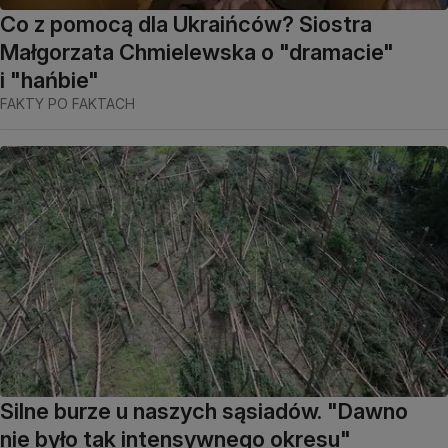
Co z pomocą dla Ukraińców? Siostra
Małgorzata Chmielewska o "dramacie"
i "hańbie"
FAKTY PO FAKTACH
Silne burze u naszych sąsiadów. "Dawno
nie było tak intensywnego okresu"