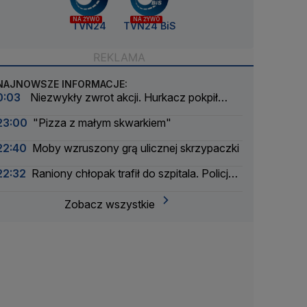
NA ŻYWO
NA ŻYWO
TVN24
TVN24 BiS
NAJNOWSZE INFORMACJE:
0:03
Niezwykły zwrot akcji. Hurkacz pokpił
sprawę
23:00
"Pizza z małym skwarkiem"
22:40
Moby wzruszony grą ulicznej skrzypaczki
22:32
Raniony chłopak trafił do szpitala. Policja
zatrzymała dwóch 16-latków
Zobacz wszystkie