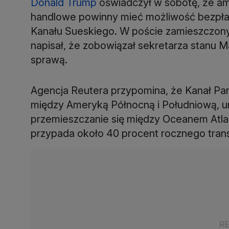
Donald Trump
oświadczył w sobotę, że am
handlowe powinny mieć możliwość bezpła
Kanału Sueskiego. W poście zamieszczonym
napisał, że zobowiązał sekretarza stanu Ma
sprawą.
Agencja Reutera przypomina, że Kanał P
między Ameryką Północną i Południową, u
przemieszczanie się między Oceanem Atla
przypada około 40 procent rocznego tra