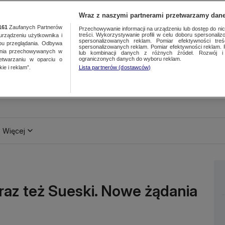
Wraz z naszymi partnerami przetwarzamy dane
161
Zaufanych Partnerów
Przechowywanie informacji na urządzeniu lub dostęp do nich.
treści. Wykorzystywanie profili w celu doboru spersonalizo
ządzeniu użytkownika i
spersonalizowanych reklam. Pomiar efektywności treś
bu przeglądania. Odbywa
spersonalizowanych reklam. Pomiar efektywności reklam. 
ania przechowywanych w
lub kombinacji danych z różnych źródeł. Rozwój i 
ograniczonych danych do wyboru reklam.
zetwarzaniu w oparciu o
ie i reklam”.
Lista partnerów (dostawców)
Więcej
raz też Sueski. Nowe żądania