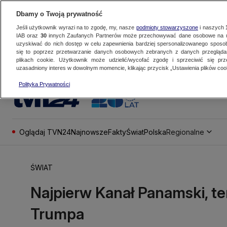
Dbamy o Twoją prywatność
Jeśli użytkownik wyrazi na to zgodę, my, nasze
podmioty stowarzyszone
i naszych
IAB oraz
30
innych Zaufanych Partnerów może przechowywać dane osobowe na ur
uzyskiwać do nich dostęp w celu zapewnienia bardziej spersonalizowanego sposo
się to poprzez przetwarzanie danych osobowych zebranych z danych przegląd
plikach cookie. Użytkownik może udzielić/wycofać zgodę i sprzeciwić się pr
uzasadniony interes w dowolnym momencie, klikając przycisk „Ustawienia plików cook
Polityka Prywatności
Oglądaj TVN24
Najnowsze
Fakty
Świat
Polska
Regionalne
ŚWIAT
Najpierw Kanał Panamski, te
Trumpa