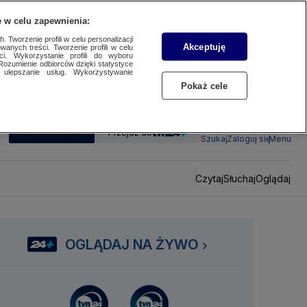
 w celu zapewnienia:
 Tworzenie profili w celu personalizacji
Akceptuję
wanych treści. Tworzenie profili w celu
ci. Wykorzystanie profili do wyboru
Rozumienie odbiorców dzięki statystyce
ulepszanie usług. Wykorzystywanie
Pokaż cele
SUBSKRYBUJ
Przejdź do
Szukaj
Zaloguj się
Menu
Czytaj
Słuchaj
Oglądaj
OGLĄDAJ NA ŻYWO