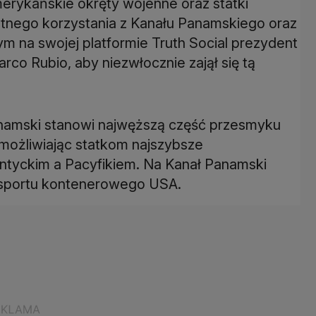
erykańskie okręty wojenne oraz statki
tnego korzystania z Kanału Panamskiego oraz
 na swojej platformie Truth Social prezydent
rco Rubio, aby niezwłocznie zajął się tą
anamski stanowi najwęższą część przesmyku
możliwiając statkom najszybsze
ntyckim a Pacyfikiem. Na Kanał Panamski
nsportu kontenerowego USA.