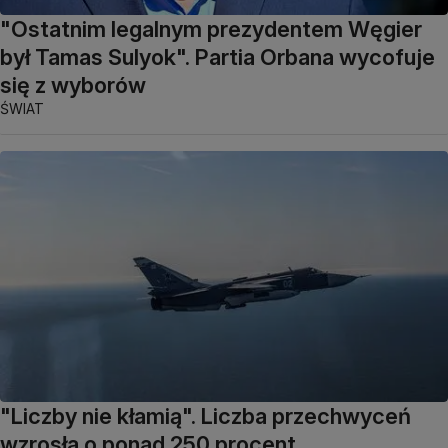
"Ostatnim legalnym prezydentem Węgier
był Tamas Sulyok". Partia Orbana wycofuje
się z wyborów
ŚWIAT
"Liczby nie kłamią". Liczba przechwyceń
wzrosła o ponad 250 procent