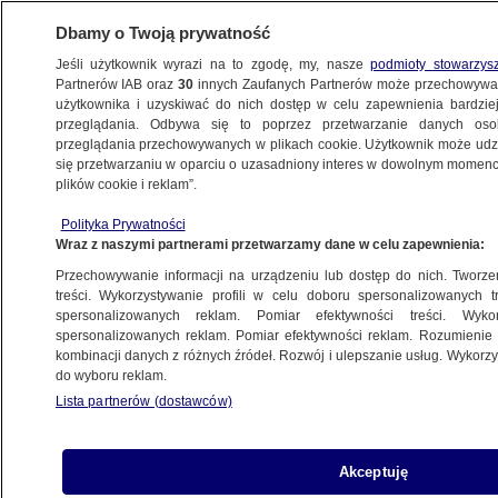
Dbamy o Twoją prywatność
Jeśli użytkownik wyrazi na to zgodę, my, nasze
podmioty stowarzys
Partnerów IAB oraz
30
innych Zaufanych Partnerów może przechowywa
użytkownika i uzyskiwać do nich dostęp w celu zapewnienia bardzi
przeglądania. Odbywa się to poprzez przetwarzanie danych os
przeglądania przechowywanych w plikach cookie. Użytkownik może udzie
ŚWIAT
się przetwarzaniu w oparciu o uzasadniony interes w dowolnym momencie
plików cookie i reklam”.
Śmieci z Moskwy przyjeżdżają koleją.
Polityka Prywatności
Protest przeciw "największemu
Wraz z naszymi partnerami przetwarzamy dane w celu zapewnienia:
składowisku odpadów w Europie"
Przechowywanie informacji na urządzeniu lub dostęp do nich. Tworzeni
treści. Wykorzystywanie profili w celu doboru spersonalizowanych tr
23.09.2019, 15:25
spersonalizowanych reklam. Pomiar efektywności treści. Wyko
spersonalizowanych reklam. Pomiar efektywności reklam. Rozumienie o
kombinacji danych z różnych źródeł. Rozwój i ulepszanie usług. Wykor
Udostępnij
do wyboru reklam.
Lista partnerów (dostawców)
Mieszkańcy obwodu archangielskiego
protestują przeciwko planom budowy wysypiska
odpadów komunalnych przywożonych z
Akceptuję