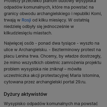
Protesty przeciwko planom budowy wysypiska
odpadów komunalnych, które ma powstać na
granicy obwodu archangielskiego i republiki Komi,
trwają w
Rosji
od kilku miesięcy. W ostatnią
niedzielę odbyły się jednocześnie w
kilkudziesięciu miastach.
Najwięcej osób - ponad dwa tysiące - wyszło na
ulice w Archangielsku. - Bezterminowy protest na
placu Lenina trwa. Chcemy, by władze dostrzegły,
że mimo wszystkich obietnic zamrożenia projektu
problem wysypiska nie zniknął – mówiła
uczestniczka akcji protestacyjnej Maria Istomina,
cytowana przez archangielski portal 29.ru.
Dyżury aktywistów
Wysypisko odpadów komunalnych ma powstać