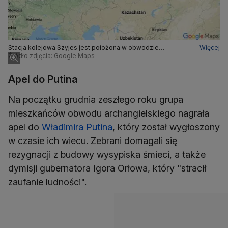
Stacja kolejowa Szyjes jest położona w obwodzie
Więcej
archangielskim. W promieniu 20 kilometrów teren jest
Źródło zdjęcia: Google Maps
niezamieszkany
Apel do Putina
Na początku grudnia zeszłego roku grupa
mieszkańców obwodu archangielskiego nagrała
apel do
Władimira Putina
, który został wygłoszony
w czasie ich wiecu. Zebrani domagali się
rezygnacji z budowy wysypiska śmieci, a także
dymisji gubernatora Igora Orłowa, który "stracił
zaufanie ludności".