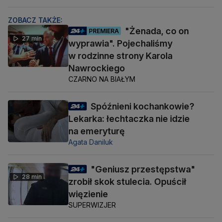
ZOBACZ TAKŻE:
"Żenada, co on
PREMIERA
27 min
wyprawia". Pojechaliśmy
w rodzinne strony Karola
Nawrockiego
CZARNO NA BIAŁYM
Spóźnieni kochankowie?
Lekarka: łechtaczka nie idzie
na emeryturę
Agata Daniluk
"Geniusz przestępstwa"
28 min
zrobił skok stulecia. Opuścił
więzienie
SUPERWIZJER