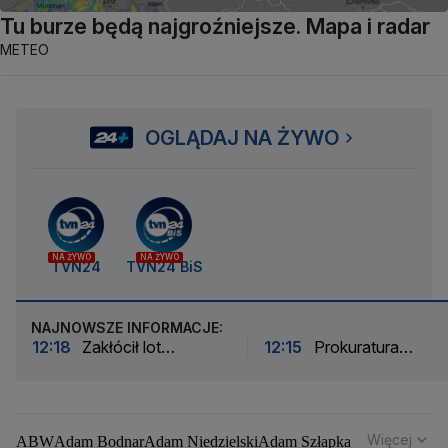
Tu burze będą najgroźniejsze. Mapa i radar
METEO
OGLĄDAJ NA ŻYWO
NA ŻYWO
NA ŻYWO
TVN24
TVN24 BiS
NAJNOWSZE INFORMACJE:
12:18
Zakłócił lot
12:15
Prokuratura
Ryanaira. Sąd wydał wyrok
prowadzi nadzór w spraw
cyberataku na Żabkę
Więcej
ABW
Adam Bodnar
Adam Niedzielski
Adam Szłapka