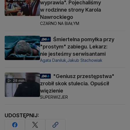
wyprawia". Pojechaliśmy
w rodzinne strony Karola
Nawrockiego
CZARNO NA BIAŁYM
Śmiertelna pomyłka przy
"prostym" zabiegu. Lekarz:
nie jesteśmy serwisantami
Agata Daniluk,
Jakub Stachowiak
"Geniusz przestępstwa"
28 min
zrobił skok stulecia. Opuścił
więzienie
SUPERWIZJER
UDOSTĘPNIJ: