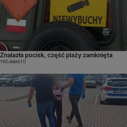
Znalazła pocisk, część plaży zamknięta
TRÓJMIASTO