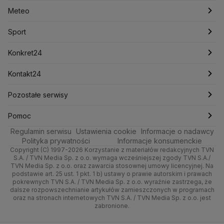
Lasy Państwowe
Lech Wałęsa
Lewica
Meteo
Artykuły
Fakty o Świecie
Łódź
Najnowsze
Meteo
Lotnisko Chopina
Lotto
Maciej Wąsik
Marcin Przydacz
Marcin Kierwiński
Marian Banaś
Sport
Newslettery
Ludzie Faktów
Katowice
Notowania
Pogoda godzinowa
Sport
Mariusz Błaszczak
Mariusz Kamiński
Mark Zuckerberg
Mateusz Morawiecki
Zdrowie
Kraków
Pieniądze
Pogoda długoterminowa
Piłka Nożna
Konkret24
Michał Kamiński
Technologia
Poznań
Nieruchomości
Pogoda na jutro
Ministerstwo Aktywów Państwowych
Tenis
Najnowsze
Kontakt24
Ministerstwo Edukacji i Nauki
Kultura i styl
Trójmiasto
Rynki
Pogoda na weekend
Kolarstwo
Polska
Najnowsze
Pozostałe serwisy
Ministerstwo Infrastruktury
Ministerstwo Kultury
Ministerstwo Obrony Narodowej
Ciekawostki
Wrocław
Dla firm
Najnowsze
Skoki Narciarskie
Świat
Gorące Tematy
TVN
Pomoc
Ministerstwo Rolnictwa
Regulamin serwisu
Quizy
Ustawienia cookie
Informacje o nadawcy
Ministerstwo Rozwoju i Technologii
Kielce
Handel
Polska
Sporty zimowe
Polityka
Wyślij zgłoszenie
Dzień Dobry TVN
Centrum pomocy
Polityka prywatności
Informacje konsumenckie
Ministerstwo Sportu i Turystyki
Copyright (C) 1997-2026 Korzystanie z materiałów redakcyjnych TVN
Tematy
Kujawsko-pomorskie
Ze świata
Prognoza
Lekkoatletyka
Zdrowie
Uwaga TVN
Ministerstwo Cyfryzacji
Test zgodności
S.A. / TVN Media Sp. z o.o. wymaga wcześniejszej zgody TVN S.A./
TVN Media Sp. z o.o. oraz zawarcia stosownej umowy licencyjnej. Na
Ministerstwo Edukacji Narodowej
Lublin
podstawie art. 25 ust. 1 pkt. 1 b) ustawy o prawie autorskim i prawach
Tech
Świat
Siatkówka
Tech
HGTV
Oglądaj na TV
Ministerstwo Finansów
pokrewnych TVN S.A. / TVN Media Sp. z o.o. wyraźnie zastrzega, że
dalsze rozpowszechnianie artykułów zamieszczonych w programach
Ministerstwo Klimatu i Środowiska
Lubuskie
Moto
Nauka
F1
Nauka
TVN Turbo
Zrealizuj voucher
oraz na stronach internetowych TVN S.A. / TVN Media Sp. z o.o. jest
Ministerstwo Nauki i Szkolnictwa Wyższego
zabronione.
Olsztyn
Dla seniora
Ciekawostki
Ministerstwo Sprawiedliwości
Rozrywka
TVN Style