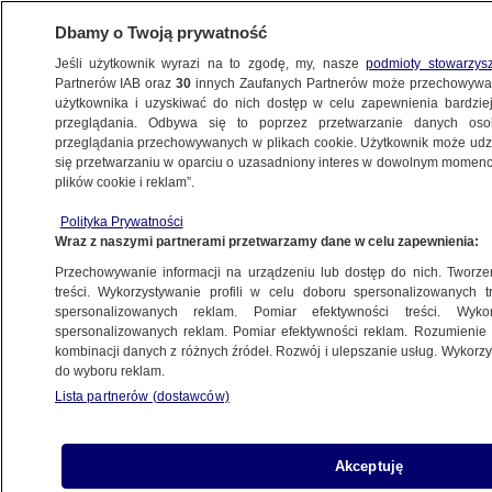
Dbamy o Twoją prywatność
Jeśli użytkownik wyrazi na to zgodę, my, nasze
podmioty stowarzys
Partnerów IAB oraz
30
innych Zaufanych Partnerów może przechowywa
użytkownika i uzyskiwać do nich dostęp w celu zapewnienia bardzi
przeglądania. Odbywa się to poprzez przetwarzanie danych os
przeglądania przechowywanych w plikach cookie. Użytkownik może udzie
PROGRAMY
się przetwarzaniu w oparciu o uzasadniony interes w dowolnym momencie
plików cookie i reklam”.
Rosjanie włamali się do Białego Domu?
Polityka Prywatności
Wraz z naszymi partnerami przetwarzamy dane w celu zapewnienia:
9.04.2015, 06:41
Przechowywanie informacji na urządzeniu lub dostęp do nich. Tworzeni
treści. Wykorzystywanie profili w celu doboru spersonalizowanych tr
Udostępnij
spersonalizowanych reklam. Pomiar efektywności treści. Wyko
spersonalizowanych reklam. Pomiar efektywności reklam. Rozumienie o
kombinacji danych z różnych źródeł. Rozwój i ulepszanie usług. Wykor
do wyboru reklam.
Lista partnerów (dostawców)
Akceptuję