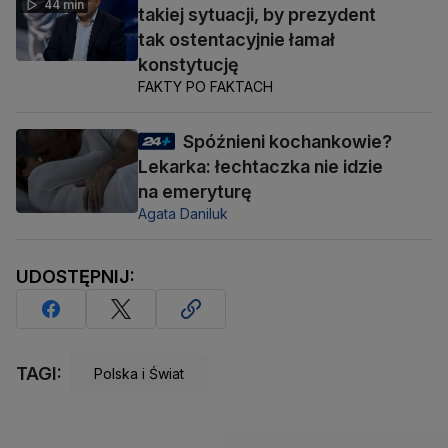
44 min
takiej sytuacji, by prezydent
tak ostentacyjnie łamał
konstytucję
FAKTY PO FAKTACH
Spóźnieni kochankowie?
Lekarka: łechtaczka nie idzie
na emeryturę
Agata Daniluk
UDOSTĘPNIJ:
TAGI:
Polska i Świat