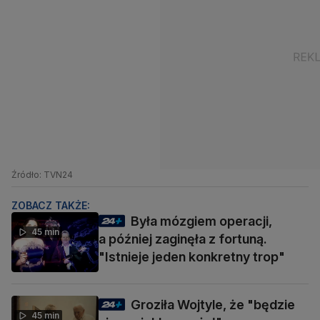
Źródło: TVN24
ZOBACZ TAKŻE:
Była mózgiem operacji,
45 min
a później zaginęła z fortuną.
"Istnieje jeden konkretny trop"
Groziła Wojtyle, że "będzie
45 min