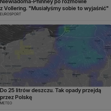
Niewiadoma-Phinney po rozmowie
z Vollering. "Musiałyśmy sobie to wyjaśnić"
EUROSPORT
Do 25 litrów deszczu. Tak opady przejdą
przez Polskę
METEO