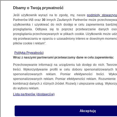
Dbamy o Twoją prywatność
Jeśli użytkownik wyrazi na to zgodę, my, nasze
podmioty stowarzys
Partnerów IAB oraz
30
innych Zaufanych Partnerów może przechowywa
użytkownika i uzyskiwać do nich dostęp w celu zapewnienia bardzi
przeglądania. Odbywa się to poprzez przetwarzanie danych os
przeglądania przechowywanych w plikach cookie. Użytkownik może udzie
PROGRAMY
się przetwarzaniu w oparciu o uzasadniony interes w dowolnym momencie
plików cookie i reklam”.
Problemy szpitala psychiatrycznego
Polityka Prywatności
w Olsztynie
Wraz z naszymi partnerami przetwarzamy dane w celu zapewnienia:
Przechowywanie informacji na urządzeniu lub dostęp do nich. Tworzeni
19.10.2022, 07:14
treści. Wykorzystywanie profili w celu doboru spersonalizowanych tr
spersonalizowanych reklam. Pomiar efektywności treści. Wyko
spersonalizowanych reklam. Pomiar efektywności reklam. Rozumienie o
Udostępnij
kombinacji danych z różnych źródeł. Rozwój i ulepszanie usług. Wykor
do wyboru reklam.
Lista partnerów (dostawców)
Akceptuję