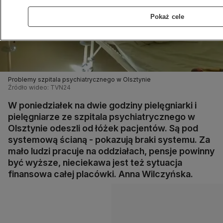
Pokaż cele
Problemy szpitala psychiatrycznego w Olsztynie
Źródło wideo: TVN24
W poniedziałek na dwie godziny pielęgniarki i
pielęgniarze ze szpitala psychiatrycznego w
Olsztynie odeszli od łóżek pacjentów. Są pod
systemową ścianą - pokazują braki systemu. Za
mało ludzi pracuje na oddziałach, pensje powinny
być wyższe, nieciekawa jest też sytuacja
finansowa całej placówki. Anna Wilczyńska.