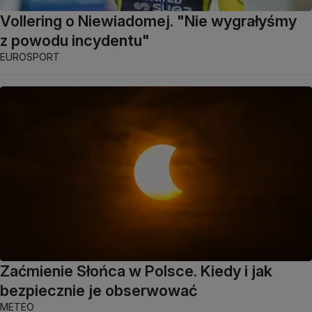
Vollering o Niewiadomej. "Nie wygrałyśmy
z powodu incydentu"
EUROSPORT
Zaćmienie Słońca w Polsce. Kiedy i jak
bezpiecznie je obserwować
METEO