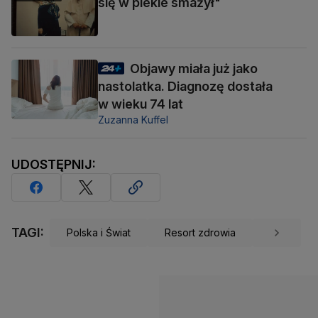
się w piekle smażył"
Objawy miała już jako
nastolatka. Diagnozę dostała
w wieku 74 lat
Zuzanna Kuffel
UDOSTĘPNIJ:
TAGI:
Polska i Świat
Resort zdrowia