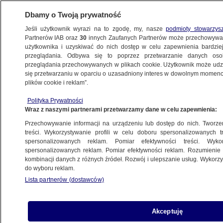
Dbamy o Twoją prywatność
Jeśli użytkownik wyrazi na to zgodę, my, nasze
podmioty stowarzys
Partnerów IAB oraz
30
innych Zaufanych Partnerów może przechowywa
użytkownika i uzyskiwać do nich dostęp w celu zapewnienia bardzi
przeglądania. Odbywa się to poprzez przetwarzanie danych os
przeglądania przechowywanych w plikach cookie. Użytkownik może udzie
PROGRAMY
się przetwarzaniu w oparciu o uzasadniony interes w dowolnym momencie
plików cookie i reklam”.
Premier zapowiada budowę "Tarczy
Polityka Prywatności
Wschód"
Wraz z naszymi partnerami przetwarzamy dane w celu zapewnienia:
Przechowywanie informacji na urządzeniu lub dostęp do nich. Tworzeni
21.05.2024, 05:23
treści. Wykorzystywanie profili w celu doboru spersonalizowanych tr
spersonalizowanych reklam. Pomiar efektywności treści. Wyko
spersonalizowanych reklam. Pomiar efektywności reklam. Rozumienie o
Udostępnij
kombinacji danych z różnych źródeł. Rozwój i ulepszanie usług. Wykor
do wyboru reklam.
Lista partnerów (dostawców)
Akceptuję