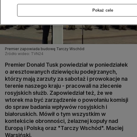
Pokaż cele
Premier zapowiada budowę Tarczy Wschód
Źródło wideo: TVN24
Premier Donald Tusk powiedział w poniedziałek
o aresztowanych dziewięciu podejrzanych,
którzy mają zarzuty za sabotaż i prowokacje na
terenie naszego kraju - pracowali na zlecenie
rosyjskich służb. Zapowiedział też, że we
wtorek ma być zarządzenie o powołaniu komisji
do spraw badania wpływów rosyjskich i
białoruskich. Mówił o tym wszystkim w
kontekście obronności, żelaznej kopuły nad
Europą i Polską oraz "Tarczy Wschód". Maciej
Warsiński.