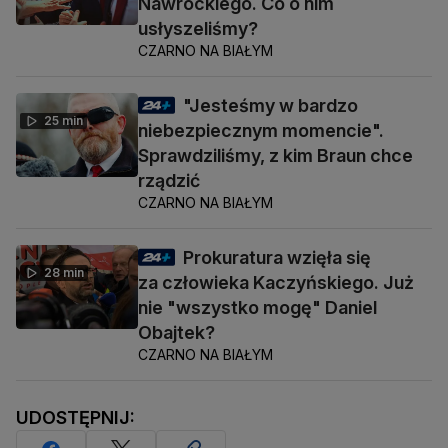
Nawrockiego. Co o nim
usłyszeliśmy?
CZARNO NA BIAŁYM
"Jesteśmy w bardzo
25 min
niebezpiecznym momencie".
Sprawdziliśmy, z kim Braun chce
rządzić
CZARNO NA BIAŁYM
Prokuratura wzięła się
28 min
za człowieka Kaczyńskiego. Już
nie "wszystko mogę" Daniel
Obajtek?
CZARNO NA BIAŁYM
UDOSTĘPNIJ: