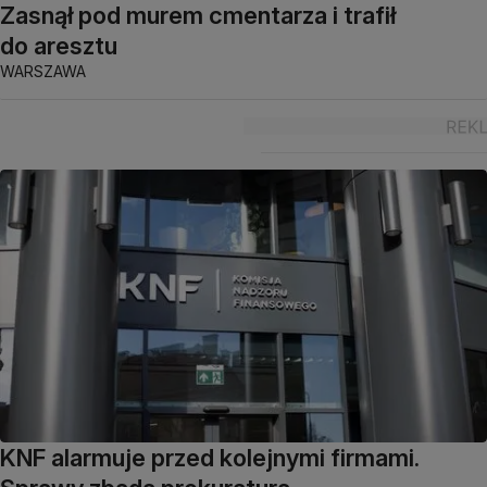
Zasnął pod murem cmentarza i trafił
do aresztu
WARSZAWA
KNF alarmuje przed kolejnymi firmami.