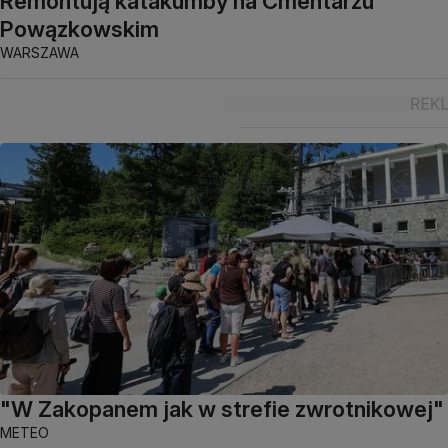
Remontują katakumby na Cmentarzu
Powązkowskim
WARSZAWA
"W Zakopanem jak w strefie zwrotnikowej"
METEO