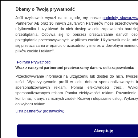
Dbamy o Twoją prywatność
Jeśli użytkownik wyrazi na to zgodę, my, nasze
podmioty stowarzys
Partnerów IAB oraz
30
innych Zaufanych Partnerów może przechowywa
użytkownika i uzyskiwać do nich dostęp w celu zapewnienia bardzi
przeglądania. Odbywa się to poprzez przetwarzanie danych os
przeglądania przechowywanych w plikach cookie. Użytkownik może udzie
PROGRAMY
się przetwarzaniu w oparciu o uzasadniony interes w dowolnym momencie
plików cookie i reklam”.
Pierwszy krok do narkomanii?
Polityka Prywatności
Wraz z naszymi partnerami przetwarzamy dane w celu zapewnienia:
29.01.2013, 23:13
Przechowywanie informacji na urządzeniu lub dostęp do nich. Tworzeni
treści. Wykorzystywanie profili w celu doboru spersonalizowanych tr
Udostępnij
spersonalizowanych reklam. Pomiar efektywności treści. Wyko
spersonalizowanych reklam. Pomiar efektywności reklam. Rozumienie o
kombinacji danych z różnych źródeł. Rozwój i ulepszanie usług. Wykor
do wyboru reklam.
Lista partnerów (dostawców)
Akceptuję