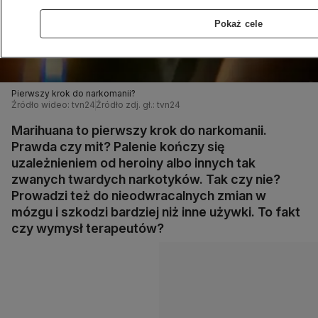
Pokaż cele
Pierwszy krok do narkomanii?
Źródło wideo: tvn24
Źródło zdj. gł.: tvn24
Marihuana to pierwszy krok do narkomanii.
Prawda czy mit? Palenie kończy się
uzależnieniem od heroiny albo innych tak
zwanych twardych narkotyków. Tak czy nie?
Prowadzi też do nieodwracalnych zmian w
mózgu i szkodzi bardziej niż inne używki. To fakt
czy wymysł terapeutów?