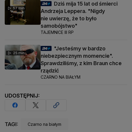
Dziś mija 15 lat od śmierci
57 min
Andrzeja Leppera. "Nigdy
nie uwierzę, że to było
samobójstwo"
TAJEMNICE III RP
"Jesteśmy w bardzo
25 min
niebezpiecznym momencie".
Sprawdziliśmy, z kim Braun chce
rządzić
CZARNO NA BIAŁYM
UDOSTĘPNIJ:
TAGI:
Czarno na białym