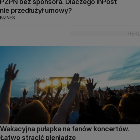
PZPN bez sponsora. Dlaczego InPost
nie przedłużył umowy?
BIZNES
Wakacyjna pułapka na fanów koncertów.
Łatwo stracić pieniądze