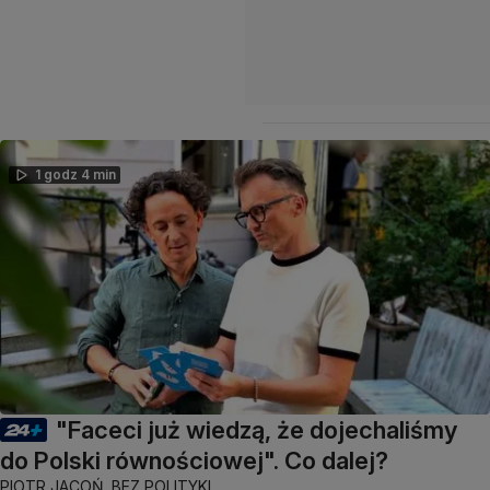
1 godz 4 min
"Faceci już wiedzą, że dojechaliśmy
do Polski równościowej". Co dalej?
PIOTR JACOŃ. BEZ POLITYKI