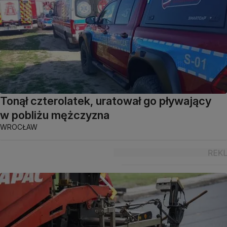
Tonął czterolatek, uratował go pływający
w pobliżu mężczyzna
WROCŁAW