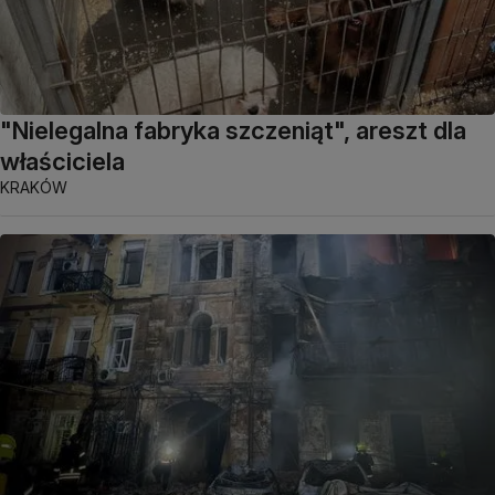
"Nielegalna fabryka szczeniąt", areszt dla
właściciela
KRAKÓW