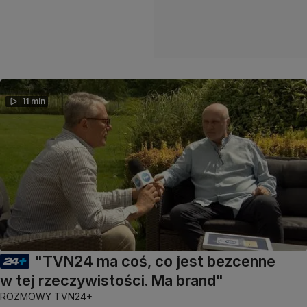
11 min
"TVN24 ma coś, co jest bezcenne
w tej rzeczywistości. Ma brand"
ROZMOWY TVN24+