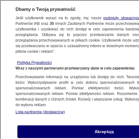
Dbamy o Twoją prywatność
Jeśli użytkownik wyrazi na to zgodę, my, nasze
podmioty stowarzys
Partnerów IAB oraz
30
innych Zaufanych Partnerów może przechowywa
użytkownika i uzyskiwać do nich dostęp w celu zapewnienia bardzi
przeglądania. Odbywa się to poprzez przetwarzanie danych os
przeglądania przechowywanych w plikach cookie. Użytkownik może udzie
PROGRAMY
się przetwarzaniu w oparciu o uzasadniony interes w dowolnym momencie
plików cookie i reklam”.
Listy niespodzianek PO
Polityka Prywatności
Wraz z naszymi partnerami przetwarzamy dane w celu zapewnienia:
31.07.2015, 23:10
Przechowywanie informacji na urządzeniu lub dostęp do nich. Tworzeni
treści. Wykorzystywanie profili w celu doboru spersonalizowanych tr
Udostępnij
spersonalizowanych reklam. Pomiar efektywności treści. Wyko
spersonalizowanych reklam. Pomiar efektywności reklam. Rozumienie o
kombinacji danych z różnych źródeł. Rozwój i ulepszanie usług. Wykor
do wyboru reklam.
Lista partnerów (dostawców)
Akceptuję