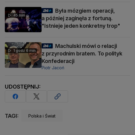
Była mózgiem operacji,
45 min
a później zaginęła z fortuną.
"Istnieje jeden konkretny trop"
Machulski mówi o relacji
1 godz 6 min
z przyrodnim bratem. To polityk
Konfederacji
Piotr Jacoń
UDOSTĘPNIJ:
TAGI:
Polska i Świat