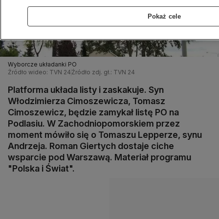
Pokaż cele
Wyborcze układanki PO
Źródło wideo: TVN 24
Źródło zdj. gł.: TVN 24
Platforma układa listy i zaskakuje. Syn
Włodzimierza Cimoszewicza, Tomasz
Cimoszewicz, będzie zamykał listę PO na
Podlasiu. W Zachodniopomorskiem przez
moment mówiło się o Tomaszu Lepperze, synu
Andrzeja. Roman Giertych dostaje ciche
wsparcie pod Warszawą. Materiał programu
"Polska i Świat".