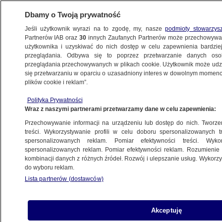
Dbamy o Twoją prywatność
Jeśli użytkownik wyrazi na to zgodę, my, nasze
podmioty stowarzys
Partnerów IAB oraz
30
innych Zaufanych Partnerów może przechowywa
użytkownika i uzyskiwać do nich dostęp w celu zapewnienia bardzi
przeglądania. Odbywa się to poprzez przetwarzanie danych os
przeglądania przechowywanych w plikach cookie. Użytkownik może udzie
POZNAŃ
się przetwarzaniu w oparciu o uzasadniony interes w dowolnym momencie
plików cookie i reklam”.
O 3:18 monitoring nagrał zaginioną Ewę.
Polityka Prywatności
Szła ulicą, obejmował ją mężczyzna
Wraz z naszymi partnerami przetwarzamy dane w celu zapewnienia:
Przechowywanie informacji na urządzeniu lub dostęp do nich. Tworzeni
27.11.2015, 11:51
Aktualizacja:
27.11.2015, 13:39
treści. Wykorzystywanie profili w celu doboru spersonalizowanych tr
spersonalizowanych reklam. Pomiar efektywności treści. Wyko
spersonalizowanych reklam. Pomiar efektywności reklam. Rozumienie o
Udostępnij
kombinacji danych z różnych źródeł. Rozwój i ulepszanie usług. Wykor
do wyboru reklam.
Lista partnerów (dostawców)
Akceptuję