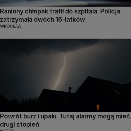
Raniony chłopak trafił do szpitala. Policja
zatrzymała dwóch 16-latków
WROCŁAW
Powrót burz i upału. Tutaj alarmy mogą mieć
drugi stopień