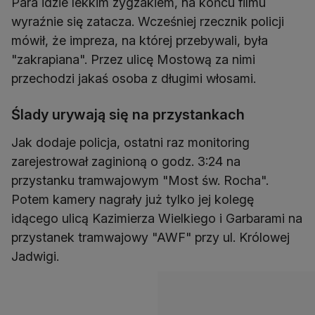
Para idzie lekkim zygzakiem, na końcu filmu
wyraźnie się zatacza. Wcześniej rzecznik policji
mówił, że impreza, na której przebywali, była
"zakrapiana". Przez ulicę Mostową za nimi
przechodzi jakaś osoba z długimi włosami.
Ślady urywają się na przystankach
Jak dodaje policja, ostatni raz monitoring
zarejestrował zaginioną o godz. 3:24 na
przystanku tramwajowym "Most św. Rocha".
Potem kamery nagrały już tylko jej kolegę
idącego ulicą Kazimierza Wielkiego i Garbarami na
przystanek tramwajowy "AWF" przy ul. Królowej
Jadwigi.