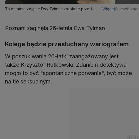
To ostatnie zdjęcie Ewy Tylman zrobione przed
Więcej
W chwili zagi
wyjściem na imprezę
Poznań: zaginęła 26-letnia Ewa Tylman
Kolega będzie przesłuchany wariografem
W poszukiwania 26-latki zaangażowany jest
także Krzysztof Rutkowski. Zdaniem detektywa
mogło to być "spontaniczne porwanie", być może
na tle seksualnym.