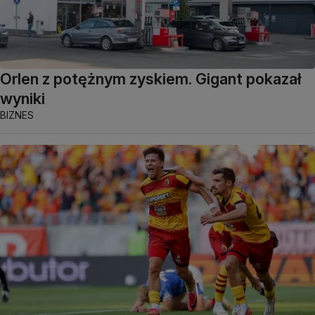
Orlen z potężnym zyskiem. Gigant pokazał
wyniki
BIZNES