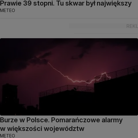
Prawie 39 stopni. Tu skwar był największy
METEO
Burze w Polsce. Pomarańczowe alarmy
w większości województw
METEO