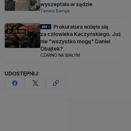
wyszeptała w sądzie
Tamara Barriga
Prokuratura wzięła się
28 min
za człowieka Kaczyńskiego. Już
nie "wszystko mogę" Daniel
Obajtek?
CZARNO NA BIAŁYM
UDOSTĘPNIJ: