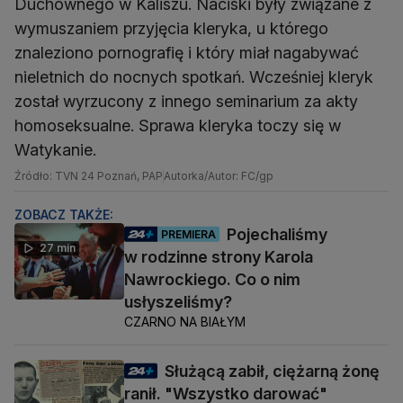
Duchownego w Kaliszu. Naciski były związane z
wymuszaniem przyjęcia kleryka, u którego
znaleziono pornografię i który miał nagabywać
nieletnich do nocnych spotkań. Wcześniej kleryk
został wyrzucony z innego seminarium za akty
homoseksualne. Sprawa kleryka toczy się w
Watykanie.
Źródło: TVN 24 Poznań, PAP
Autorka/Autor: FC/gp
ZOBACZ TAKŻE:
Pojechaliśmy
PREMIERA
27 min
w rodzinne strony Karola
Nawrockiego. Co o nim
usłyszeliśmy?
CZARNO NA BIAŁYM
Służącą zabił, ciężarną żonę
ranił. "Wszystko darować"