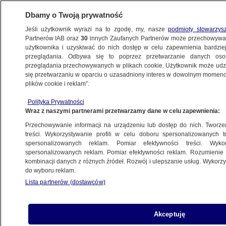
Dbamy o Twoją prywatność
Jeśli użytkownik wyrazi na to zgodę, my, nasze
podmioty stowarzys
Partnerów IAB oraz
30
innych Zaufanych Partnerów może przechowywa
użytkownika i uzyskiwać do nich dostęp w celu zapewnienia bardzi
przeglądania. Odbywa się to poprzez przetwarzanie danych os
przeglądania przechowywanych w plikach cookie. Użytkownik może udzie
POZNAŃ
się przetwarzaniu w oparciu o uzasadniony interes w dowolnym momencie
plików cookie i reklam”.
Papież przyjął rezygnację biskupa Janiaka
Polityka Prywatności
Wraz z naszymi partnerami przetwarzamy dane w celu zapewnienia:
17.10.2020, 13:02
Przechowywanie informacji na urządzeniu lub dostęp do nich. Tworzeni
treści. Wykorzystywanie profili w celu doboru spersonalizowanych tr
Udostępnij
spersonalizowanych reklam. Pomiar efektywności treści. Wyko
spersonalizowanych reklam. Pomiar efektywności reklam. Rozumienie o
kombinacji danych z różnych źródeł. Rozwój i ulepszanie usług. Wykor
do wyboru reklam.
Lista partnerów (dostawców)
Akceptuję