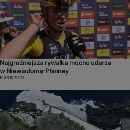
Najgroźniejsza rywalka mocno uderza
w Niewiadomą-Phinney
EUROSPORT