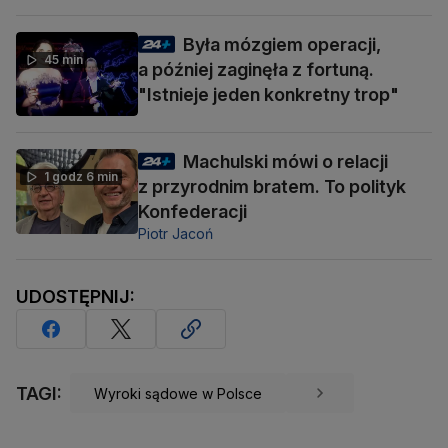
Była mózgiem operacji,
45 min
a później zaginęła z fortuną.
"Istnieje jeden konkretny trop"
Machulski mówi o relacji
1 godz 6 min
z przyrodnim bratem. To polityk
Konfederacji
Piotr Jacoń
UDOSTĘPNIJ:
TAGI:
Wyroki sądowe w Polsce