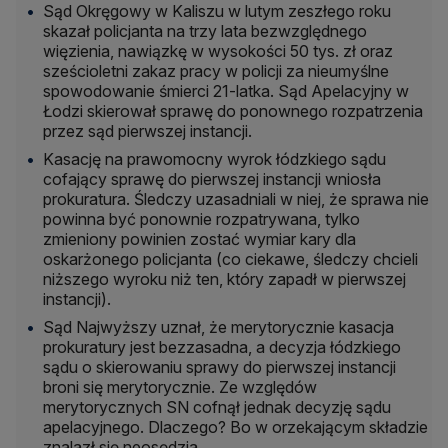
Sąd Okręgowy w Kaliszu w lutym zeszłego roku
skazał policjanta na trzy lata bezwzględnego
więzienia, nawiązkę w wysokości 50 tys. zł oraz
sześcioletni zakaz pracy w policji za nieumyślne
spowodowanie śmierci 21-latka. Sąd Apelacyjny w
Łodzi skierował sprawę do ponownego rozpatrzenia
przez sąd pierwszej instancji.
Kasację na prawomocny wyrok łódzkiego sądu
cofający sprawę do pierwszej instancji wniosła
prokuratura. Śledczy uzasadniali w niej, że sprawa nie
powinna być ponownie rozpatrywana, tylko
zmieniony powinien zostać wymiar kary dla
oskarżonego policjanta (co ciekawe, śledczy chcieli
niższego wyroku niż ten, który zapadł w pierwszej
instancji).
Sąd Najwyższy uznał, że merytorycznie kasacja
prokuratury jest bezzasadna, a decyzja łódzkiego
sądu o skierowaniu sprawy do pierwszej instancji
broni się merytorycznie. Ze względów
merytorycznych SN cofnął jednak decyzję sądu
apelacyjnego. Dlaczego? Bo w orzekającym składzie
znalazł się neosędzia.