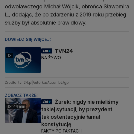
odwoławczego Michał Wójcik, obrońca Sławomira
L., dodając, że po zdarzeniu z 2019 roku przebieg
służby był absolutnie prawidłowy.
DOWIEDZ SIĘ WIĘCEJ:
TVN24
NA ŻYWO
Źródło: tvn24.pl
Autorka/Autor: bż/gp
ZOBACZ TAKŻE:
Żurek: nigdy nie mieliśmy
44 min
takiej sytuacji, by prezydent
tak ostentacyjnie łamał
konstytucję
FAKTY PO FAKTACH