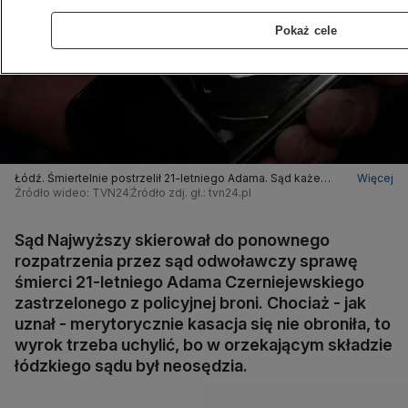
Pokaż cele
Łódź. Śmiertelnie postrzelił 21-letniego Adama. Sąd każe
Więcej
powtórzyć proces
Źródło wideo: TVN24
Źródło zdj. gł.: tvn24.pl
Sąd Najwyższy skierował do ponownego
rozpatrzenia przez sąd odwoławczy sprawę
śmierci 21-letniego Adama Czerniejewskiego
zastrzelonego z policyjnej broni. Chociaż - jak
uznał - merytorycznie kasacja się nie obroniła, to
wyrok trzeba uchylić, bo w orzekającym składzie
łódzkiego sądu był neosędzia.