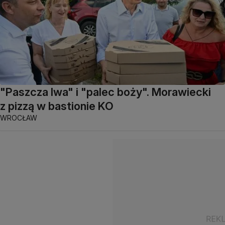
"Paszcza lwa" i "palec boży". Morawiecki
z pizzą w bastionie KO
WROCŁAW