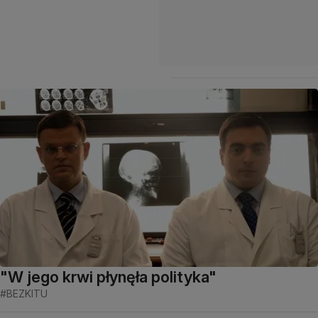
"W jego krwi płynęła polityka"
#BEZKITU