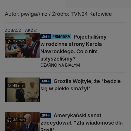
Autor: pw/iga//mz / Źródło: TVN24 Katowice
ZOBACZ TAKŻE:
Pojechaliśmy
PREMIERA
27 min
w rodzinne strony Karola
Nawrockiego. Co o nim
usłyszeliśmy?
CZARNO NA BIAŁYM
Groziła Wojtyle, że "będzie
45 min
się w piekle smażył"
Amerykański senat
38 min
zdecydował. "Zła wiadomość dla
Rosji"