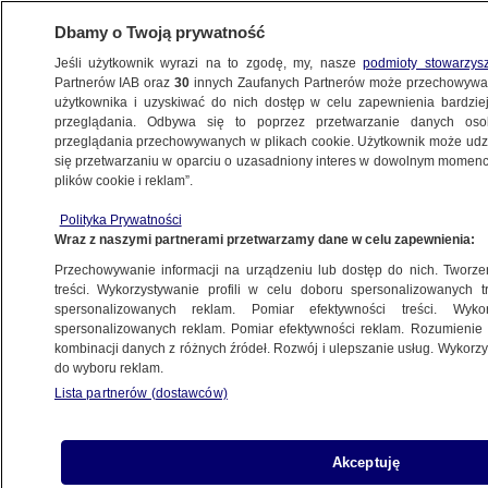
Dbamy o Twoją prywatność
Jeśli użytkownik wyrazi na to zgodę, my, nasze
podmioty stowarzys
Partnerów IAB oraz
30
innych Zaufanych Partnerów może przechowywa
użytkownika i uzyskiwać do nich dostęp w celu zapewnienia bardzi
przeglądania. Odbywa się to poprzez przetwarzanie danych os
przeglądania przechowywanych w plikach cookie. Użytkownik może udzie
POLSKA
się przetwarzaniu w oparciu o uzasadniony interes w dowolnym momencie
plików cookie i reklam”.
Wielkie zapadlisko na ulicy. Utknęły
Polityka Prywatności
osobówka, policja i straż
Wraz z naszymi partnerami przetwarzamy dane w celu zapewnienia:
Przechowywanie informacji na urządzeniu lub dostęp do nich. Tworzeni
20.08.2013, 13:39
Aktualizacja:
20.08.2013, 18:04
treści. Wykorzystywanie profili w celu doboru spersonalizowanych tr
spersonalizowanych reklam. Pomiar efektywności treści. Wyko
spersonalizowanych reklam. Pomiar efektywności reklam. Rozumienie o
Udostępnij
kombinacji danych z różnych źródeł. Rozwój i ulepszanie usług. Wykor
do wyboru reklam.
Lista partnerów (dostawców)
Akceptuję