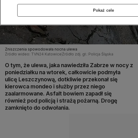
Pokaż cele
Zniszczenia spowodowała nocna ulewa
Źródło wideo: TVN24 Katowice
Źródło zdj. gł.: Policja Śląska
O tym, że ulewa, jaka nawiedziła Zabrze w nocy z
poniedziałku na wtorek, całkowicie podmyła
ulicę Leszczynową, dotkliwie przekonał się
kierowca mondeo i służby przez niego
zaalarmowane. Asfalt bowiem zapadł się
również pod policją i strażą pożarną. Drogę
zamknięto do odwołania.