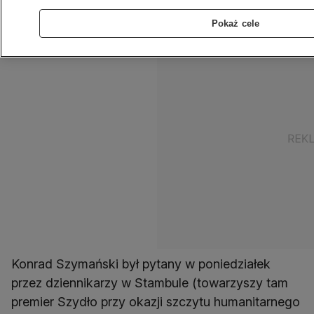
uczestniczyć w dialogu z Komisją Europejską.
Pokaż cele
Konrad Szymański był pytany w poniedziałek
przez dziennikarzy w Stambule (towarzyszy tam
premier Szydło przy okazji szczytu humanitarnego