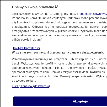
Dbamy o Twoją prywatność
Jeśli użytkownik wyrazi na to zgodę, my, nasze
podmioty stowarzys
Partnerów IAB oraz
30
innych Zaufanych Partnerów może przechowywa
użytkownika i uzyskiwać do nich dostęp w celu zapewnienia bardzi
przeglądania. Odbywa się to poprzez przetwarzanie danych os
przeglądania przechowywanych w plikach cookie. Użytkownik może udzie
POLSKA
się przetwarzaniu w oparciu o uzasadniony interes w dowolnym momencie
plików cookie i reklam”.
Wiceszef MSZ: nie traktujemy pytań KE
Polityka Prywatności
jako wrogiej działalności
Wraz z naszymi partnerami przetwarzamy dane w celu zapewnienia:
Przechowywanie informacji na urządzeniu lub dostęp do nich. Tworzeni
23.05.2016, 12:32
treści. Wykorzystywanie profili w celu doboru spersonalizowanych tr
spersonalizowanych reklam. Pomiar efektywności treści. Wyko
spersonalizowanych reklam. Pomiar efektywności reklam. Rozumienie o
Udostępnij
kombinacji danych z różnych źródeł. Rozwój i ulepszanie usług. Wykor
do wyboru reklam.
- Chcemy rozwiązać kwestię "nieładu" wokół TK
Lista partnerów (dostawców)
z powodów krajowych, a nie z powodu nacisków
zewnętrznych - powiedział wiceszef MSZ
Konrad Szymański. Zadeklarował też, że rząd
Akceptuję
jest zawsze gotowy, aby z "najlepszą wolą"