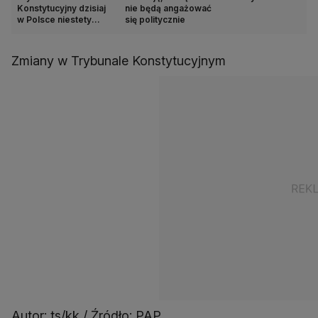
Konstytucyjny dzisiaj
nie będą angażować
w Polsce niestety
się politycznie
nie spełnia swojej roli
Zmiany w Trybunale Konstytucyjnym
Autor: ts/kk / Źródło: PAP