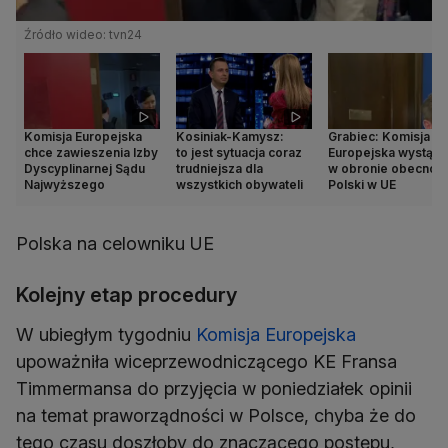
Źródło wideo: tvn24
Komisja Europejska
Kosiniak-Kamysz:
Grabiec: Komisja
chce zawieszenia Izby
to jest sytuacja coraz
Europejska wystąpił
Dyscyplinarnej Sądu
trudniejsza dla
w obronie obecnośc
Najwyższego
wszystkich obywateli
Polski w UE
Polska na celowniku UE
Kolejny etap procedury
W ubiegłym tygodniu
Komisja Europejska
upoważniła wiceprzewodniczącego KE Fransa
Timmermansa do przyjęcia w poniedziałek opinii
na temat praworządności w Polsce, chyba że do
tego czasu doszłoby do znaczącego postępu,