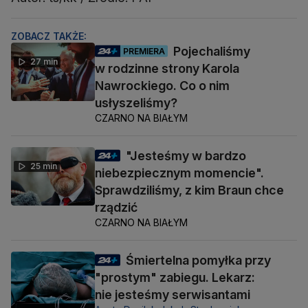
ZOBACZ TAKŻE:
Pojechaliśmy
PREMIERA
27 min
w rodzinne strony Karola
Nawrockiego. Co o nim
usłyszeliśmy?
CZARNO NA BIAŁYM
"Jesteśmy w bardzo
25 min
niebezpiecznym momencie".
Sprawdziliśmy, z kim Braun chce
rządzić
CZARNO NA BIAŁYM
Śmiertelna pomyłka przy
"prostym" zabiegu. Lekarz:
nie jesteśmy serwisantami