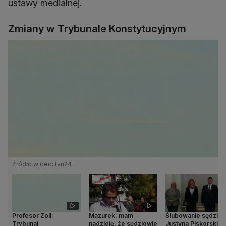
ustawy medialnej.
Zmiany w Trybunale Konstytucyjnym
Źródło wideo: tvn24
Profesor Zoll:
Mazurek: mam
Ślubowanie sędzie
Trybunał
nadzieję, że sędziowie
Justyna Piskorskie