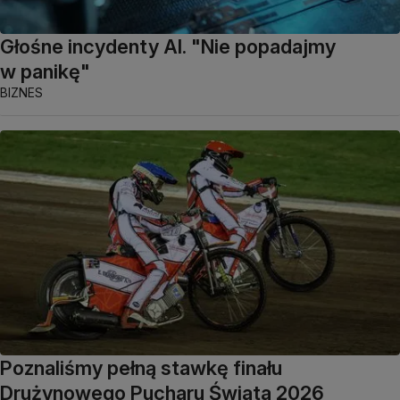
Głośne incydenty AI. "Nie popadajmy
w panikę"
BIZNES
Poznaliśmy pełną stawkę finału
Drużynowego Pucharu Świata 2026