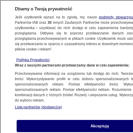
Dbamy o Twoją prywatność
Jeśli użytkownik wyrazi na to zgodę, my, nasze
podmioty stowarzys
Partnerów IAB oraz
30
innych Zaufanych Partnerów może przechowywa
użytkownika i uzyskiwać do nich dostęp w celu zapewnienia bardzi
przeglądania. Odbywa się to poprzez przetwarzanie danych os
przeglądania przechowywanych w plikach cookie. Użytkownik może udzie
POLSKA
się przetwarzaniu w oparciu o uzasadniony interes w dowolnym momencie
plików cookie i reklam”.
Funkcjonariusz ABW, który potrącił kobiety,
Polityka Prywatności
bez zarzutów. Prokuratura: to było
Wraz z naszymi partnerami przetwarzamy dane w celu zapewnienia:
wykroczenie w ruchu drogowym
Przechowywanie informacji na urządzeniu lub dostęp do nich. Tworzeni
treści. Wykorzystywanie profili w celu doboru spersonalizowanych tr
28.10.2020, 11:31
Aktualizacja:
28.10.2020, 15:03
spersonalizowanych reklam. Pomiar efektywności treści. Wyko
spersonalizowanych reklam. Pomiar efektywności reklam. Rozumienie o
kombinacji danych z różnych źródeł. Rozwój i ulepszanie usług. Wykor
Udostępnij
do wyboru reklam.
Lista partnerów (dostawców)
Mężczyzna, którego w nocy z poniedziałku na
wtorek policja zatrzymała pod zarzutem
potrącenia swoim bmw dwóch protestujących
Akceptuję