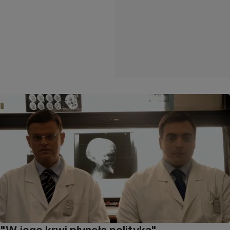
"W jego krwi płynęła polityka"