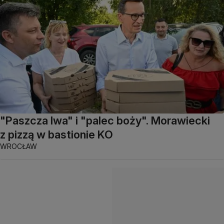
"Paszcza lwa" i "palec boży". Morawiecki
z pizzą w bastionie KO
WROCŁAW