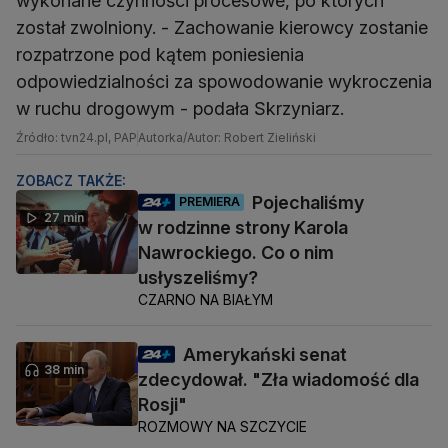
wykonane czynności procesowe, po których
został zwolniony. - Zachowanie kierowcy zostanie
rozpatrzone pod kątem poniesienia
odpowiedzialności za spowodowanie wykroczenia
w ruchu drogowym - podała Skrzyniarz.
Źródło: tvn24.pl, PAP
Autorka/Autor: Robert Zieliński
ZOBACZ TAKŻE:
Pojechaliśmy
PREMIERA
27 min
w rodzinne strony Karola
Nawrockiego. Co o nim
usłyszeliśmy?
CZARNO NA BIAŁYM
Amerykański senat
38 min
zdecydował. "Zła wiadomość dla
Rosji"
ROZMOWY NA SZCZYCIE