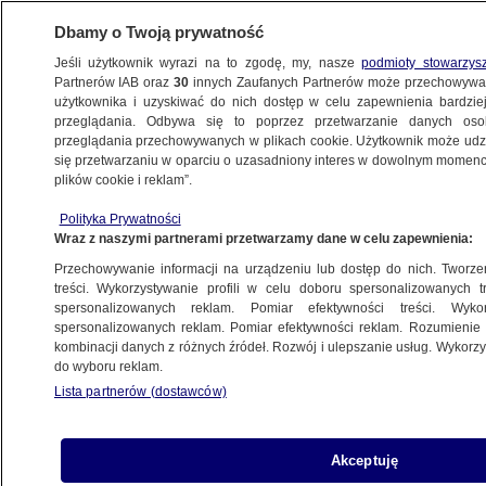
Dbamy o Twoją prywatność
Jeśli użytkownik wyrazi na to zgodę, my, nasze
podmioty stowarzys
Partnerów IAB oraz
30
innych Zaufanych Partnerów może przechowywa
użytkownika i uzyskiwać do nich dostęp w celu zapewnienia bardzi
przeglądania. Odbywa się to poprzez przetwarzanie danych os
przeglądania przechowywanych w plikach cookie. Użytkownik może udzie
POLSKA
się przetwarzaniu w oparciu o uzasadniony interes w dowolnym momencie
plików cookie i reklam”.
Ustawa o SAFE czeka na podpis, w tle
Polityka Prywatności
konflikt z Iranem. "To jest moment prawdy"
Wraz z naszymi partnerami przetwarzamy dane w celu zapewnienia:
Przechowywanie informacji na urządzeniu lub dostęp do nich. Tworzeni
4.03.2026, 15:09
treści. Wykorzystywanie profili w celu doboru spersonalizowanych tr
spersonalizowanych reklam. Pomiar efektywności treści. Wyko
Posłuchaj artykułu
spersonalizowanych reklam. Pomiar efektywności reklam. Rozumienie o
Czyta lektor AI
kombinacji danych z różnych źródeł. Rozwój i ulepszanie usług. Wykor
do wyboru reklam.
Lista partnerów (dostawców)
Akceptuję