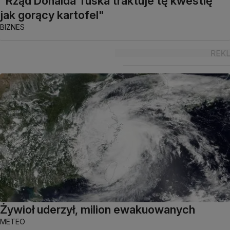
"Rząd Donalda Tuska traktuje tę kwestię
jak gorący kartofel"
BIZNES
Żywioł uderzył, milion ewakuowanych
METEO