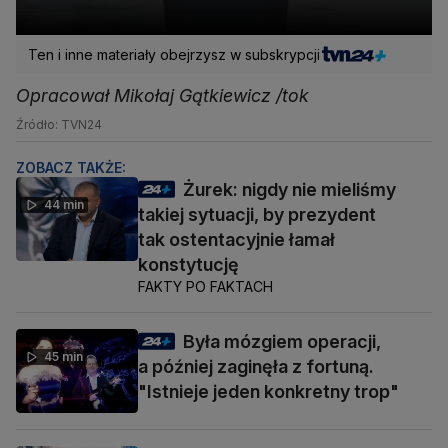
Ten i inne materiały obejrzysz w subskrypcji
Opracował Mikołaj Gątkiewicz /tok
Źródło: TVN24
ZOBACZ TAKŻE:
Żurek: nigdy nie mieliśmy
44 min
takiej sytuacji, by prezydent
tak ostentacyjnie łamał
konstytucję
FAKTY PO FAKTACH
Była mózgiem operacji,
45 min
a później zaginęła z fortuną.
"Istnieje jeden konkretny trop"