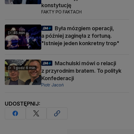
konstytucję
FAKTY PO FAKTACH
Była mózgiem operacji,
45 min
a później zaginęła z fortuną.
"Istnieje jeden konkretny trop"
Machulski mówi o relacji
1 godz 6 min
z przyrodnim bratem. To polityk
Konfederacji
Piotr Jacoń
UDOSTĘPNIJ: