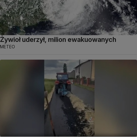
Żywioł uderzył, milion ewakuowanych
METEO