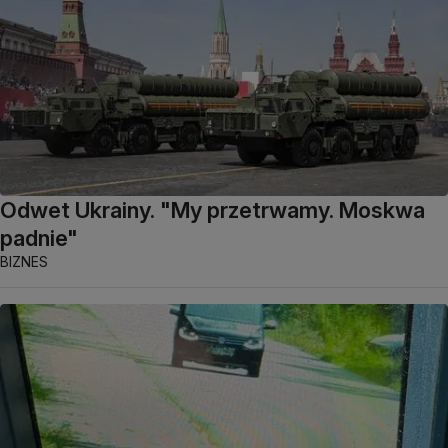
Odwet Ukrainy. "My przetrwamy. Moskwa
padnie"
BIZNES