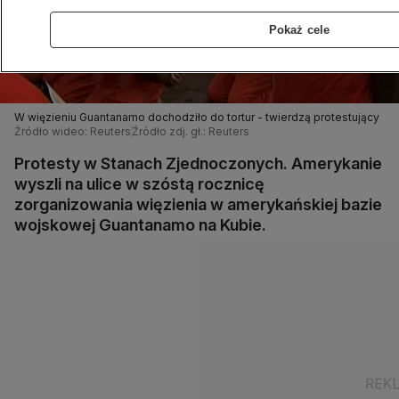
Pokaż cele
W więzieniu Guantanamo dochodziło do tortur - twierdzą protestujący
Źródło wideo: Reuters
Źródło zdj. gł.: Reuters
Protesty w Stanach Zjednoczonych. Amerykanie
wyszli na ulice w szóstą rocznicę
zorganizowania więzienia w amerykańskiej bazie
wojskowej Guantanamo na Kubie.