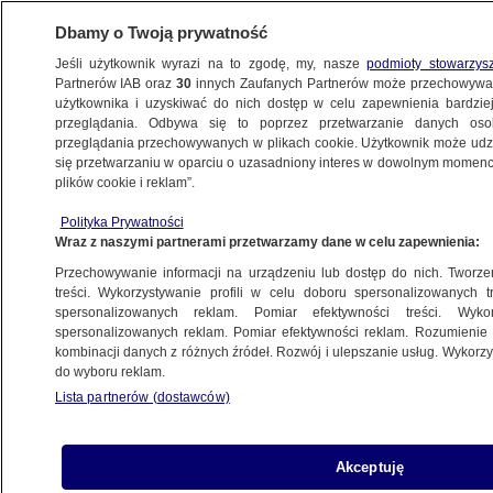
Dbamy o Twoją prywatność
Jeśli użytkownik wyrazi na to zgodę, my, nasze
podmioty stowarzys
Partnerów IAB oraz
30
innych Zaufanych Partnerów może przechowywa
użytkownika i uzyskiwać do nich dostęp w celu zapewnienia bardzi
przeglądania. Odbywa się to poprzez przetwarzanie danych os
przeglądania przechowywanych w plikach cookie. Użytkownik może udzie
POLSKA
się przetwarzaniu w oparciu o uzasadniony interes w dowolnym momencie
plików cookie i reklam”.
USA: protesty przeciwko Guantanamo
Polityka Prywatności
Wraz z naszymi partnerami przetwarzamy dane w celu zapewnienia:
12.01.2008, 08:32
Aktualizacja:
12.01.2008, 10:00
Przechowywanie informacji na urządzeniu lub dostęp do nich. Tworzeni
treści. Wykorzystywanie profili w celu doboru spersonalizowanych tr
Udostępnij
spersonalizowanych reklam. Pomiar efektywności treści. Wyko
spersonalizowanych reklam. Pomiar efektywności reklam. Rozumienie o
kombinacji danych z różnych źródeł. Rozwój i ulepszanie usług. Wykor
do wyboru reklam.
Lista partnerów (dostawców)
Akceptuję