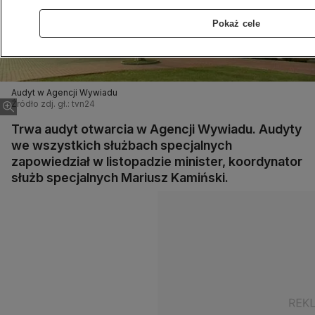
Pokaż cele
Audyt w Agencji Wywiadu
Źródło zdj. gł.: tvn24
Trwa audyt otwarcia w Agencji Wywiadu. Audyty
we wszystkich służbach specjalnych
zapowiedział w listopadzie minister, koordynator
służb specjalnych Mariusz Kamiński.