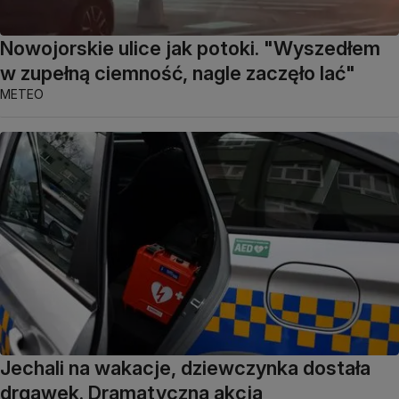
Nowojorskie ulice jak potoki. "Wyszedłem
w zupełną ciemność, nagle zaczęło lać"
METEO
Jechali na wakacje, dziewczynka dostała
drgawek. Dramatyczna akcja