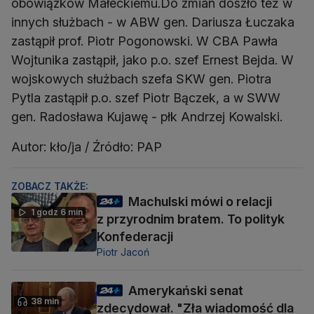
obowiązków Małeckiemu.Do zmian doszło też w
innych służbach - w ABW gen. Dariusza Łuczaka
zastąpił prof. Piotr Pogonowski. W CBA Pawła
Wojtunika zastąpił, jako p.o. szef Ernest Bejda. W
wojskowych służbach szefa SKW gen. Piotra
Pytla zastąpił p.o. szef Piotr Bączek, a w SWW
gen. Radosława Kujawę - płk Andrzej Kowalski.
Autor: kło/ja / Źródło: PAP
ZOBACZ TAKŻE:
Machulski mówi o relacji
1 godz 6 min
z przyrodnim bratem. To polityk
Konfederacji
Piotr Jacoń
Amerykański senat
38 min
zdecydował. "Zła wiadomość dla