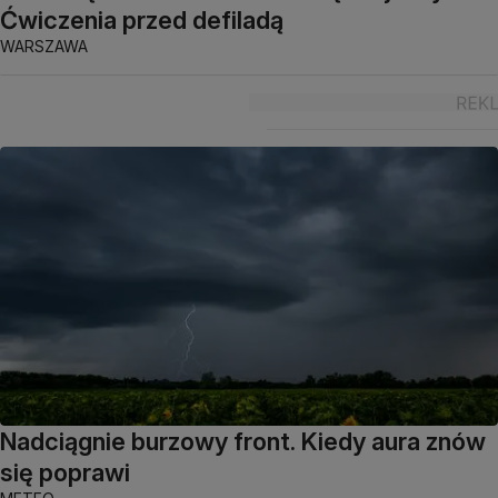
Ćwiczenia przed defiladą
WARSZAWA
Nadciągnie burzowy front. Kiedy aura znów
się poprawi