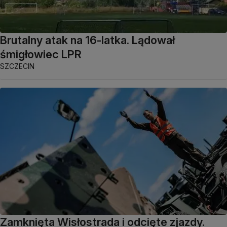
Brutalny atak na 16-latka. Lądował
śmigłowiec LPR
SZCZECIN
Zamknięta Wisłostrada i odcięte zjazdy.