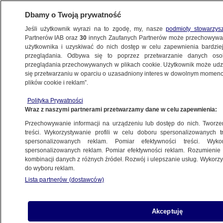
Dbamy o Twoją prywatność
Jeśli użytkownik wyrazi na to zgodę, my, nasze
podmioty stowarzys
Partnerów IAB oraz
30
innych Zaufanych Partnerów może przechowywa
użytkownika i uzyskiwać do nich dostęp w celu zapewnienia bardzi
przeglądania. Odbywa się to poprzez przetwarzanie danych os
przeglądania przechowywanych w plikach cookie. Użytkownik może udzie
POLSKA
się przetwarzaniu w oparciu o uzasadniony interes w dowolnym momencie
plików cookie i reklam”.
Audyt w kolejnej ze służb specjalnych
Polityka Prywatności
Wraz z naszymi partnerami przetwarzamy dane w celu zapewnienia:
8.02.2016, 16:42
Przechowywanie informacji na urządzeniu lub dostęp do nich. Tworzeni
treści. Wykorzystywanie profili w celu doboru spersonalizowanych tr
Udostępnij
spersonalizowanych reklam. Pomiar efektywności treści. Wyko
spersonalizowanych reklam. Pomiar efektywności reklam. Rozumienie o
kombinacji danych z różnych źródeł. Rozwój i ulepszanie usług. Wykor
do wyboru reklam.
Lista partnerów (dostawców)
Akceptuję